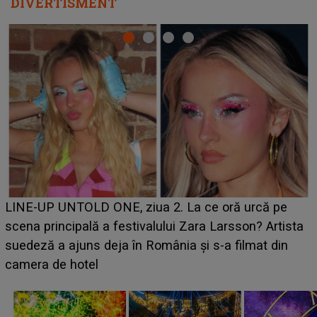
DIVERTISMENT
Ce a dezvăluit noua concurentă din "Casa Iubirii" l-a
luat prin surprindere pe Emanuel. CINE ESTE
BĂIATUL VIZAT de Alexandra?! Aflându-se în fața
faptului împlinit, A RECUNOSCUT IMEDIAT: "Am
avut..."