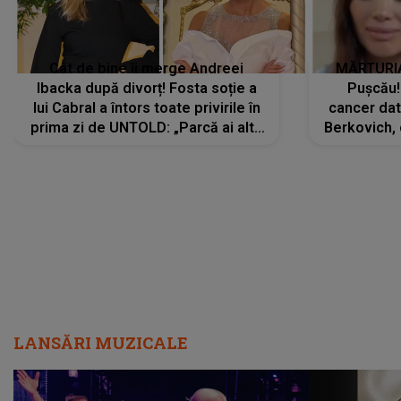
Cât de bine îi merge Andreei
MĂRTURIA
Ibacka după divorț! Fosta soție a
Pușcău!
lui Cabral a întors toate privirile în
cancer dato
prima zi de UNTOLD: „Parcă ai altă
Berkovich, 
strălucire, emani putere,
accident ru
încredere, siguranță...”
Dacă nu 
LANSĂRI MUZICALE