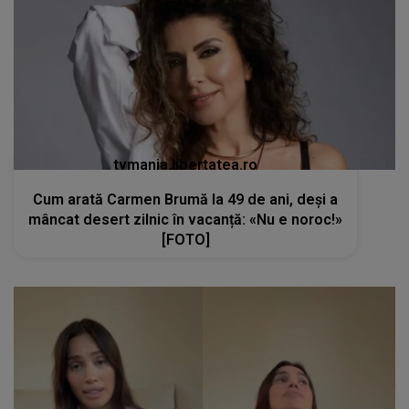
tvmania.libertatea.ro
Cum arată Carmen Brumă la 49 de ani, deși a
mâncat desert zilnic în vacanță: «Nu e noroc!»
[FOTO]