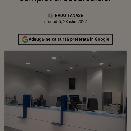
Autor:
RADU TANASE
Publicat:
vineri, 30 aprilie 2021
Actualizat:
sâmbătă, 23 iulie 2022
Adaugă-ne ca sursă preferată în Google