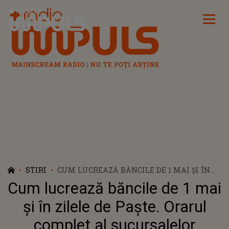
Radio Impuls
STIRI
CUM LUCREAZĂ BĂNCILE DE 1 MAI ȘI ÎN
ZILELE DE PAȘTE. ORARUL COMPLET AL
Cum lucrează băncile de 1 mai
SUCURSALELOR
și în zilele de Paște. Orarul
complet al sucursalelor