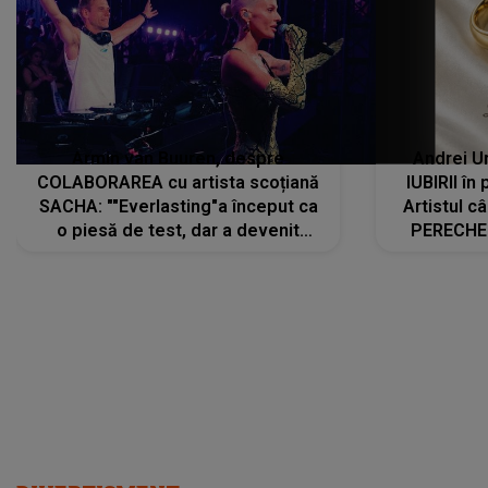
Armin van Buuren, despre
Andrei U
COLABORAREA cu artista scoțiană
IUBIRII în
SACHA: ""Everlasting"a început ca
Artistul 
o piesă de test, dar a devenit
PERECHE 
imediat preferata fanilor. Sacha și
care aleg
cu mine știam că nu am putea să o
același dr
păstrăm doar pentru noi prea mult
R
timp"