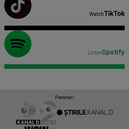
TikTok
Watch
Spotify
Listen
Parteneri: