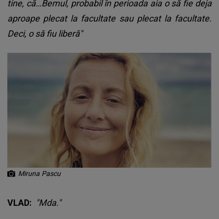
tine, că…Bemul, probabil în perioada aia o să fie deja
aproape plecat la facultate sau plecat la facultate.
Deci, o să fiu liberă"
Miruna Pascu
VLAD:
"Mda."