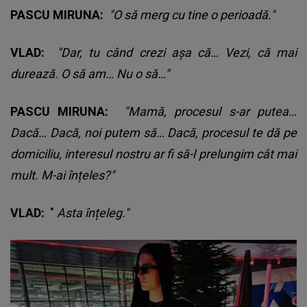
PASCU MIRUNA:
"O să merg cu tine o perioadă."
VLAD:
"Dar, tu când crezi așa că… Vezi, că mai
durează. O să am… Nu o să…"
PASCU MIRUNA:
"Mamă, procesul s-ar putea…
Dacă… Dacă, noi putem să… Dacă, procesul te dă pe
domiciliu, interesul nostru ar fi să-l prelungim cât mai
mult. M-ai înțeles?"
VLAD:
"
Asta înțeleg."