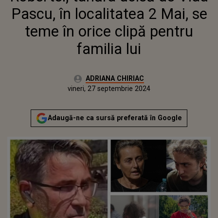
Pascu, în localitatea 2 Mai, se
teme în orice clipă pentru
familia lui
Autor:
ADRIANA CHIRIAC
Publicat:
miercuri, 27 septembrie 2023
Actualizat:
vineri, 27 septembrie 2024
Adaugă-ne ca sursă preferată în Google