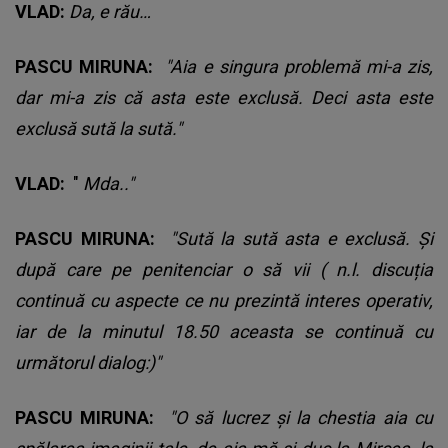
VLAD:
Da, e rău…
PASCU MIRUNA:
"Aia e singura problemă mi-a zis,
dar mi-a zis că asta este exclusă. Deci asta este
exclusă sută la sută."
VLAD:
"
Mda.."
PASCU MIRUNA:
"Sută la sută asta e exclusă. Și
după care pe penitenciar o să vii
( n.l. discuția
continuă cu aspecte ce nu prezintă interes operativ,
iar de la minutul 18.50 aceasta se continuă cu
următorul dialog:)"
PASCU MIRUNA:
"O să lucrez și la chestia aia cu