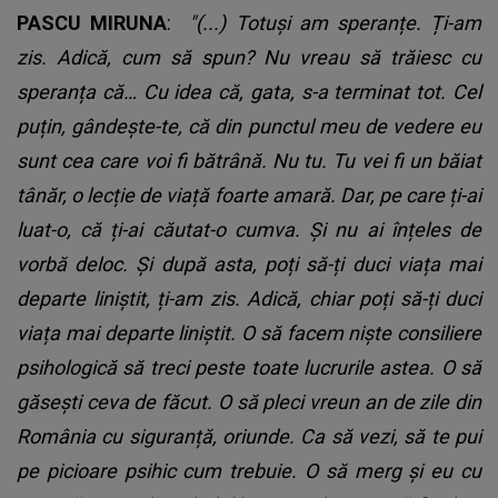
PASCU MIRUNA
:
"(...) Totuși am speranțe. Ți-am
zis. Adică, cum să spun? Nu vreau să trăiesc cu
speranța că… Cu idea că, gata, s-a terminat tot. Cel
puțin, gândește-te, că din punctul meu de vedere eu
sunt cea care voi fi bătrână. Nu tu. Tu vei fi un băiat
tânăr, o lecție de viață foarte amară. Dar, pe care ți-ai
luat-o, că ți-ai căutat-o cumva. Și nu ai înțeles de
vorbă deloc. Și după asta, poți să-ți duci viața mai
departe liniștit, ți-am zis. Adică, chiar poți să-ți duci
viața mai departe liniștit. O să facem niște consiliere
psihologică să treci peste toate lucrurile astea. O să
găsești ceva de făcut. O să pleci vreun an de zile din
România cu siguranță, oriunde. Ca să vezi, să te pui
pe picioare psihic cum trebuie. O să merg și eu cu