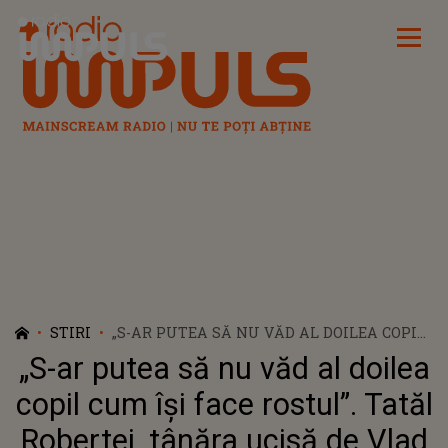
Radio Impuls
STIRI
„S-AR PUTEA SĂ NU VĂD AL DOILEA COPIL
CUM ÎȘI FACE ROSTUL”. TATĂL ROBERTEI,
„S-ar putea să nu văd al doilea
TÂNĂRA UCISĂ DE VLAD PASCU, ÎN
LOCALITATEA 2 MAI, SE TEME ÎN ORICE
copil cum își face rostul”. Tatăl
CLIPĂ PENTRU FAMILIA LUI
Robertei, tânăra ucisă de Vlad