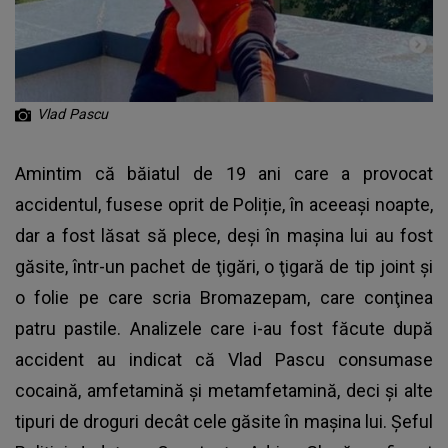
Vlad Pascu
Amintim că băiatul de 19 ani care a provocat
accidentul, fusese oprit de Poliție, în aceeași noapte,
dar a fost lăsat să plece, deși în mașina lui au fost
găsite, într-un pachet de ţigări, o ţigară de tip joint şi
o folie pe care scria Bromazepam, care conţinea
patru pastile. Analizele care i-au fost făcute după
accident au indicat că Vlad Pascu consumase
cocaină, amfetamină şi metamfetamină, deci și alte
tipuri de droguri decât cele găsite în mașina lui. Şeful