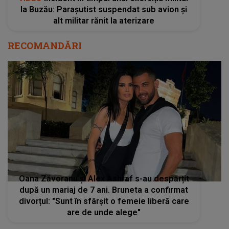
la Buzău: Parașutist suspendat sub avion și
alt militar rănit la aterizare
RECOMANDĂRI
Oana Zăvoranu și Alex Ashraf s-au despărțit
după un mariaj de 7 ani. Bruneta a confirmat
divorțul: "Sunt în sfârșit o femeie liberă care
are de unde alege"