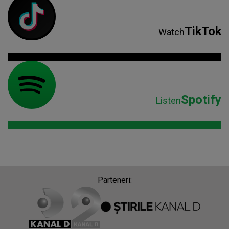
TikTok
Watch
Spotify
Listen
Parteneri: