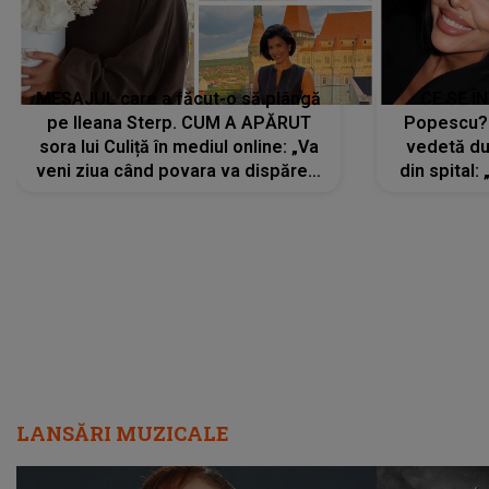
MESAJUL care a făcut-o să plângă
CE SE Î
pe Ileana Sterp. CUM A APĂRUT
Popescu?
sora lui Culiță în mediul online: „Va
vedetă du
veni ziua când povara va dispărea,
din spital:
iar lacrimile...”
LANSĂRI MUZICALE