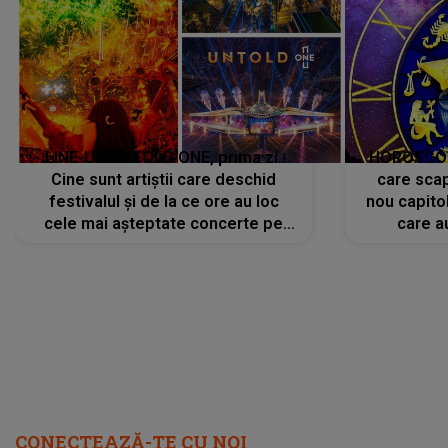
LINE-UP UNTOLD ONE, prima zi.
HOROSCOP 
Cine sunt artiștii care deschid
care scap
festivalul și de la ce ore au loc
nou capitol
cele mai așteptate concerte pe
care a
scena principală?
perioadă 
CONECTEAZĂ-TE CU NOI