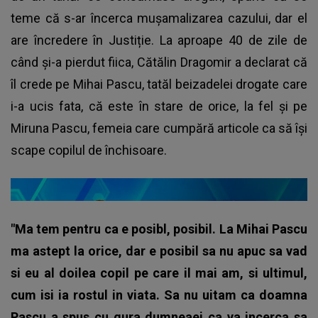
teme că s-ar încerca mușamalizarea cazului, dar el
are încredere în Justiție. La aproape 40 de zile de
când și-a pierdut fiica, Cătălin Dragomir a declarat că
îl crede pe Mihai Pascu, tatăl beizadelei drogate care
i-a ucis fata, că este în stare de orice, la fel și pe
Miruna Pascu, femeia care cumpără articole ca să își
scape copilul de închisoare.
"Ma tem pentru ca e posibl, posibil. La Mihai Pascu
ma astept la orice, dar e posibil sa nu apuc sa vad
si eu al doilea copil pe care il mai am, si ultimul,
cum isi ia rostul in viata. Sa nu uitam ca doamna
Pascu a spus cu gura dumneaei ca va incerca sa