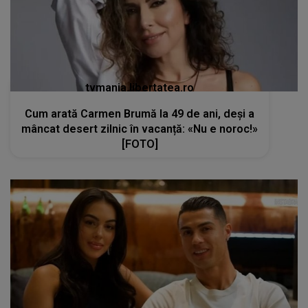
tvmania.libertatea.ro
Cum arată Carmen Brumă la 49 de ani, deși a
mâncat desert zilnic în vacanță: «Nu e noroc!»
[FOTO]