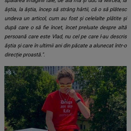
spălarea imaginii tale, de aia mă și duc la Mircea, la
ăștia, la ăștia, încep să strâng hârtii, că o să plătesc
undeva un articol, cum au fost și celelalte plătite și
după care o să fie încet, încet preluate despre altă
persoană care este Vlad, nu cel pe care l-au descris
ăștia și care în ultimii ani din păcate a alunecat într-o
direcție proastă.".