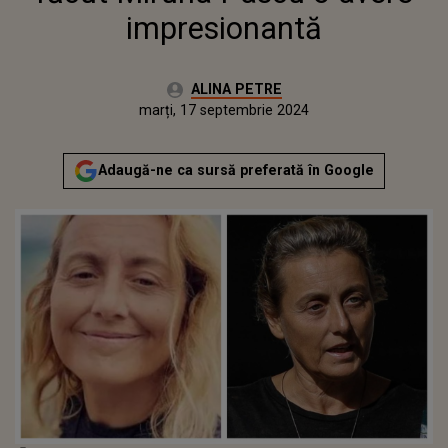
impresionantă
Autor:
ALINA PETRE
Publicat:
duminică, 17 septembrie 2023
Actualizat:
marți, 17 septembrie 2024
Adaugă-ne ca sursă preferată în Google