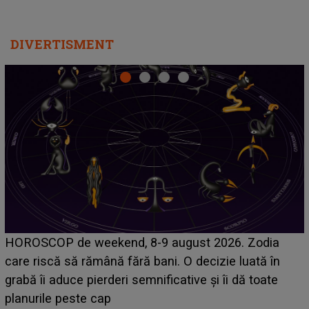
DIVERTISMENT
Emanuel a ținut ACEST DETALIU ASCUNS până
acum! În fața Alexandrei, concurentul din Casa Iubirii
face o MĂRTURISIRE NEAȘTEPTATĂ despre mama
sa: "I-am spus și ei în față, eu nu te iubesc pentru