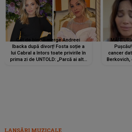
Cât de bine îi merge Andreei
MĂRTURIA
Ibacka după divorț! Fosta soție a
Pușcău!
lui Cabral a întors toate privirile în
cancer dato
prima zi de UNTOLD: „Parcă ai altă
Berkovich, 
strălucire, emani putere,
accident ru
încredere, siguranță...”
Dacă nu 
LANSĂRI MUZICALE