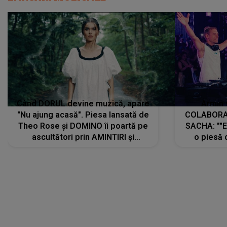
Când DORUL devine muzică, apare
Armin 
"Nu ajung acasă". Piesa lansată de
COLABORAR
Theo Rose și DOMINO îi poartă pe
SACHA: ""E
ascultători prin AMINTIRI și
o piesă 
REGĂSIRI, iar drumul emoțiilor
imediat pre
trece prin sufletul publicului:
cu mine șt
"Pentru toți cei care au plecat
păstrăm do
departe ca să le fie mai bine"