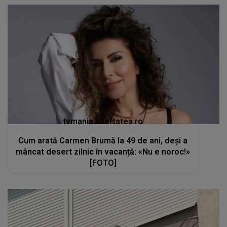
tvmania.libertatea.ro
Cum arată Carmen Brumă la 49 de ani, deși a
mâncat desert zilnic în vacanță: «Nu e noroc!»
[FOTO]