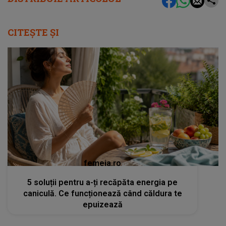
CITEȘTE ȘI
femeia.ro
5 soluții pentru a-ți recăpăta energia pe
caniculă. Ce funcționează când căldura te
epuizează