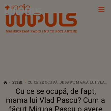
Radio Impuls
STIRI
CU CE SE OCUPĂ, DE FAPT, MAMA LUI VLAD
PASCU? CUM A FĂCUT MIRUNA PASCU O
Cu ce se ocupă, de fapt,
AVERE IMPRESIONANTĂ
mama lui Vlad Pascu? Cum a
făcut Miruna Pascu o avere