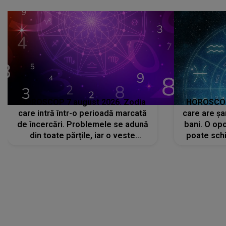
că..."
HOROSCOP 7 august 2026. Zodia
HOROSCOP 
care intră într-o perioadă marcată
care are șa
de încercări. Problemele se adună
bani. O opo
din toate părțile, iar o veste
poate schi
neașteptată îi dă planurile peste
la
cap