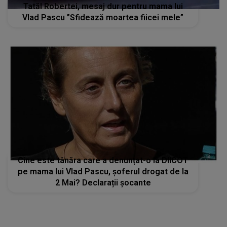
Tatăl Robertei, mesaj dur pentru mama lui
Vlad Pascu ”Sfidează moartea fiicei mele”
Cine este tânăra care a denunțat-o la DIICOT
pe mama lui Vlad Pascu, șoferul drogat de la
2 Mai? Declarații șocante