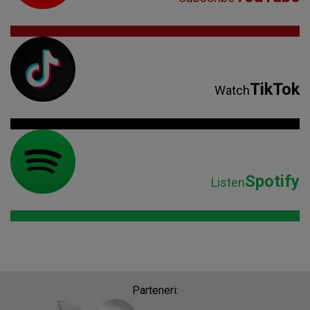
TikTok
Watch
Spotify
Listen
Parteneri: