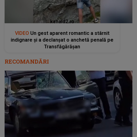
kanald2.ro
VIDEO
Un gest aparent romantic a stârnit
indignare și a declanșat o anchetă penală pe
Transfăgărășan
RECOMANDĂRI