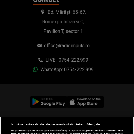
Bd. Mărăști 65-67,
Romexpo Intrarea C,
Pavilion T, sector 1
office@radioimpuls.ro
LIVE : 0754-222.999
WhatsApp: 0754-222.999
© 2019-2026 DOGAN MEDIA INTERNATIONAL SA, Toate
Nouă ne pasă ca datele tale personale să rămână confidențiale
drepturile rezervate.
Noi și partenerii noștri
589
stocăm și/sau accesăm informații pe dispozitivul dvs., precum identificatorii cookie unici pentru
prelucrarea datelor cu caracter personal. Puteți accepta sau gestiona preferințele dvs. făcând clic mai jos, respectiv vă