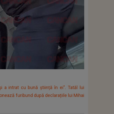
a intrat cu bună știință în ei". Tatăl lui
ionează furibund după declarațiile lui Mihai