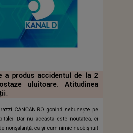
e a produs accidentul de la 2
ostaze uluitoare. Atitudinea
ii.
aparazzi CANCAN.RO gonind nebunește pe
pitalei. Dar nu aceasta este noutatea, ci
 de nonșalanță, ca și cum nimic neobișnuit