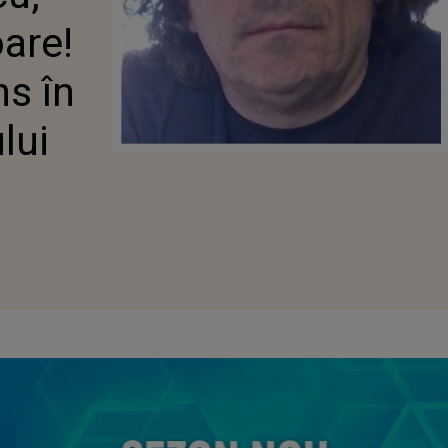
are!
ns în
lui