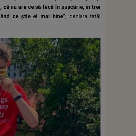
, că nu are ce să facă în pușcărie, în trei
când ce știe el mai bine”,
declara tatăl