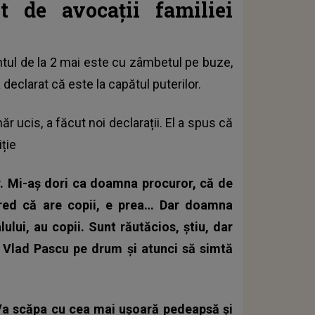
t de avocații familiei
tul de la 2 mai
este cu zâmbetul pe buze,
 declarat că este la capătul puterilor.
ânăr ucis, a făcut noi declarații. El a spus că
ție
r. Mi-aș dori ca doamna procuror, că de
red că are copii, e prea… Dar doamna
lului, au copii. Sunt răutăcios, știu, dar
un Vlad Pascu pe drum și atunci să simtă
 Va scăpa cu cea mai ușoară pedeapsă și