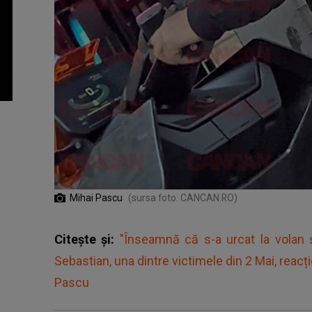
Mihai Pascu
(sursa foto: CANCAN.RO)
Citește și:
"Înseamnă că s-a urcat la volan și 
Sebastian, una dintre victimele din 2 Mai, reacț
Pascu