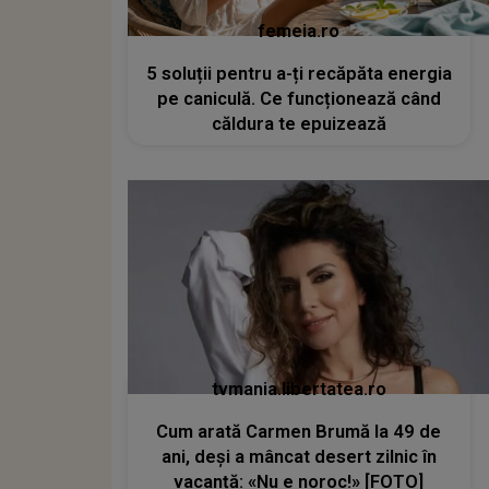
femeia.ro
5 soluții pentru a-ți recăpăta energia
pe caniculă. Ce funcționează când
căldura te epuizează
tvmania.libertatea.ro
Cum arată Carmen Brumă la 49 de
ani, deși a mâncat desert zilnic în
vacanță: «Nu e noroc!» [FOTO]