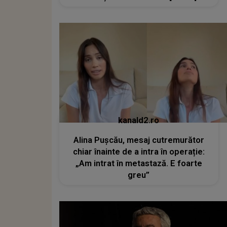
kanald2.ro
Alina Pușcău, mesaj cutremurător
chiar înainte de a intra în operație:
„Am intrat în metastază. E foarte
greu”