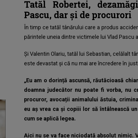
Tatăl Robertei, dezamăgi
Pascu, dar și de procurori
În timp ce
tatăl tânărului care a produs acciden
părintele uneia dintre victimele lui Vlad Pascu a
Și Valentin Olariu, tatăl lui Sebastian, celălalt t
este devastat și că nu mai are încredere în justi
„Eu am o dorință ascunsă, răutăcioasă chia
doamna judecător nu poate fi vorba, nu c
procuror, avocații animalului ăstuia, crimina
eu aș vrea ca și copiii lor să întâlnească 
cum se aplică legea.
Aici nu se va face niciodată absolut nimic.