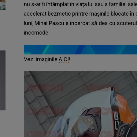
nu s-ar fi întâmplat în viața lui sau a familiei sa
accelerat bezmetic printre mașinile blocate în
luni, Mihai Pascu a încercat să dea cu scuterul ș
incomode.
Vezi imaginile
AICI
!