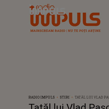
Radio Impuls
RADIO IMPULS
STIRI
TATĂL LUI VLAD PA
REVOLTĂTOARE! CU
Tatăl lui Vlad Pas
SURPRINS ÎN CEN