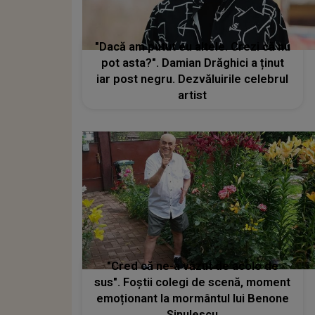
"Dacă am putut eu altele. Crezi că nu
pot asta?". Damian Drăghici a ținut
iar post negru. Dezvăluirile celebrul
artist
"Cred că ne-a văzut de acolo de
sus". Foștii colegi de scenă, moment
emoționant la mormântul lui Benone
Sinulescu