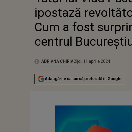
BUCUREȘTIULUI
ipostază revoltăto
Cum a fost surpri
centrul Bucureștiu
Autor:
Publicat:
ADRIANA CHIRIAC
joi, 11 aprilie 2024
Adaugă-ne ca sursă preferată în Google