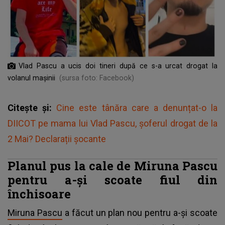
Vlad Pascu a ucis doi tineri după ce s-a urcat drogat la
volanul mașinii
(sursa foto: Facebook)
Citește și:
Cine este tânăra care a denunțat-o la
DIICOT pe mama lui Vlad Pascu, șoferul drogat de la
2 Mai? Declarații șocante
Planul pus la cale de Miruna Pascu
pentru a-și scoate fiul din
închisoare
Miruna Pascu
a făcut un plan nou pentru a-și scoate