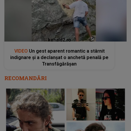
kanald2.ro
VIDEO
Un gest aparent romantic a stârnit
indignare și a declanșat o anchetă penală pe
Transfăgărășan
RECOMANDĂRI