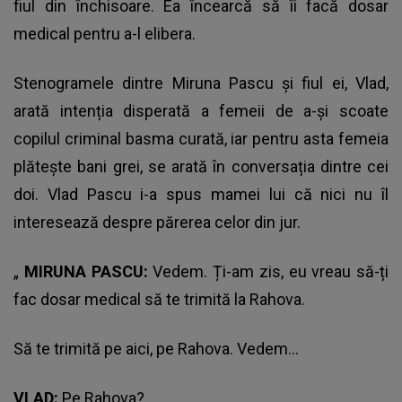
fiul din închisoare. Ea încearcă să îi facă dosar
medical pentru a-l elibera.
Stenogramele dintre Miruna Pascu și fiul ei, Vlad,
arată intenția disperată a femeii de a-și scoate
copilul criminal basma curată, iar pentru asta femeia
plătește bani grei, se arată în conversația dintre cei
doi. Vlad Pascu i-a spus mamei lui că nici nu îl
interesează despre părerea celor din jur.
„
MIRUNA PASCU:
Vedem. Ți-am zis, eu vreau să-ți
fac dosar medical să te trimită la Rahova.
Să te trimită pe aici, pe Rahova. Vedem…
VLAD:
Pe Rahova?