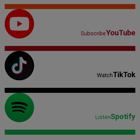
YouTube
Subscribe
TikTok
Watch
Spotify
Listen