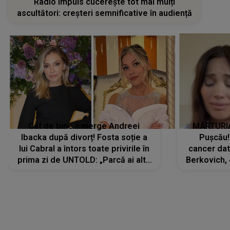
Radio Impuls cucerește tot mai mulți
ascultători: creșteri semnificative în audiență
Cât de bine îi merge Andreei
MĂRTURIA
Ibacka după divorț! Fosta soție a
Pușcău!
lui Cabral a întors toate privirile în
cancer dato
prima zi de UNTOLD: „Parcă ai altă
Berkovich, 
strălucire, emani putere,
accident ru
încredere, siguranță...”
Dacă nu 