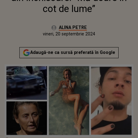
cot de lume”
Autor:
ALINA PETRE
Publicat:
miercuri, 20 septembrie 2023
Actualizat:
vineri, 20 septembrie 2024
Adaugă-ne ca sursă preferată în Google