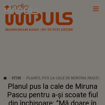
Radio Impuls
STIRI
PLANUL PUS LA CALE DE MIRUNA PASCU
PENTRU A-ȘI SCOATE FIUL DIN
Planul pus la cale de Miruna
ÎNCHISOARE: ”MĂ DOARE ÎN COT DE LUME”
Pascu pentru a-și scoate fiul
din închisoare: ”Mă doare în