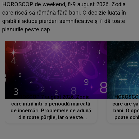
Emanuel a ținut ACEST DETALIU ASCUNS până
acum! În fața Alexandrei, concurentul din Casa Iubirii
face o MĂRTURISIRE NEAȘTEPTATĂ despre mama
sa: "I-am spus și ei în față, eu nu te iubesc pentru
că..."
HOROSCOP 7 august 2026. Zodia
HOROSCOP 
care intră într-o perioadă marcată
care are șa
de încercări. Problemele se adună
bani. O opo
din toate părțile, iar o veste
poate schi
neașteptată îi dă planurile peste
la
cap