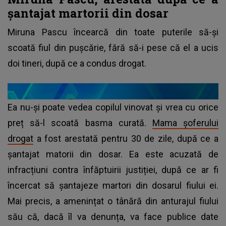
șantajat martorii din dosar
Miruna Pascu încearcă din toate puterile să-și
scoată fiul din pușcărie, fără să-i pese că el a ucis
doi tineri, după ce a condus drogat.
Ea nu-și poate vedea copilul vinovat și vrea cu orice
preț să-l scoată basma curată.
Mama șoferului
drogat
a fost arestată pentru 30 de zile, după ce a
șantajat matorii din dosar. Ea este acuzată de
infracțiuni contra înfăptuirii justiției, după ce ar fi
încercat să șantajeze martori din dosarul fiului ei.
Mai precis, a amenințat o tânără din anturajul fiului
său că, dacă îl va denunța, va face publice date