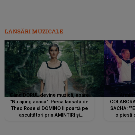
LANSĂRI MUZICALE
Când DORUL devine muzică, apare
Armin 
"Nu ajung acasă". Piesa lansată de
COLABORAR
Theo Rose și DOMINO îi poartă pe
SACHA: ""E
ascultători prin AMINTIRI și
o piesă 
REGĂSIRI, iar drumul emoțiilor
imediat pre
trece prin sufletul publicului:
cu mine șt
"Pentru toți cei care au plecat
păstrăm do