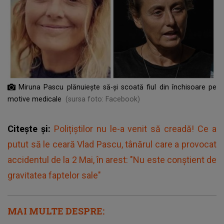
Miruna Pascu plănuiește să-și scoată fiul din închisoare pe
motive medicale
(sursa foto: Facebook)
Citește și:
Polițiștilor nu le-a venit să creadă! Ce a
putut să le ceară Vlad Pascu, tânărul care a provocat
accidentul de la 2 Mai, în arest: "Nu este conștient de
gravitatea faptelor sale"
MAI MULTE DESPRE: