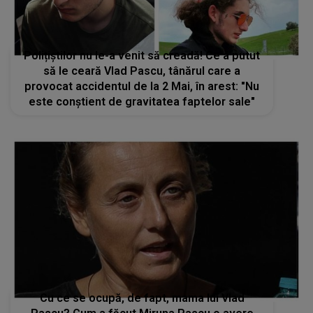
Polițiștilor nu le-a venit să creadă! Ce a putut
să le ceară Vlad Pascu, tânărul care a
provocat accidentul de la 2 Mai, în arest: "Nu
este conștient de gravitatea faptelor sale"
Cu ce se ocupă, de fapt, mama lui Vlad