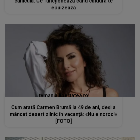
caniculă. Ce funcționează când căldura te
epuizează
tvmania.libertatea.ro
Cum arată Carmen Brumă la 49 de ani, deși a
mâncat desert zilnic în vacanță: «Nu e noroc!»
[FOTO]