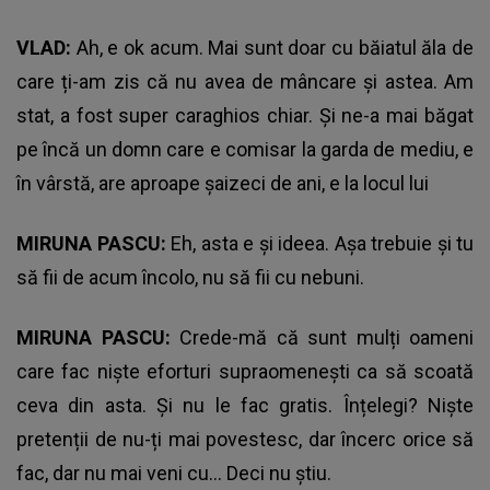
VLAD:
Ah, e ok acum. Mai sunt doar cu băiatul ăla de
care ți-am zis că nu avea de mâncare și astea. Am
stat, a fost super caraghios chiar. Și ne-a mai băgat
pe încă un domn care e comisar la garda de mediu, e
în vârstă, are aproape șaizeci de ani, e la locul lui
MIRUNA PASCU:
Eh, asta e și ideea. Așa trebuie și tu
să fii de acum încolo, nu să fii cu nebuni.
MIRUNA PASCU:
Crede-mă că sunt mulți oameni
care fac niște eforturi supraomenești ca să scoată
ceva din asta. Și nu le fac gratis. Înțelegi? Niște
pretenții de nu-ți mai povestesc, dar încerc orice să
fac, dar nu mai veni cu… Deci nu știu.