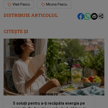
Vlad Pascu
Miruna Pascu
DISTRIBUIE ARTICOLUL
CITEȘTE ȘI
femeia.ro
5 soluții pentru a-ți recăpăta energia pe