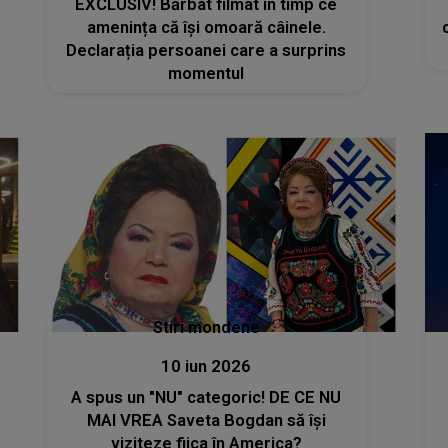
EXCLUSIV! Bărbat filmat în timp ce
amenința că își omoară câinele.
Declarația persoanei care a surprins
momentul
Stiri mondene
10 iun 2026
A spus un "NU" categoric! DE CE NU
MAI VREA Saveta Bogdan să își
viziteze fiica în America?