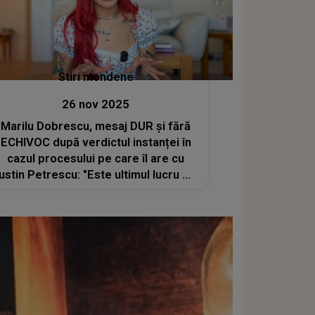
Stiri mondene
26 nov 2025
Marilu Dobrescu, mesaj DUR și fără
ECHIVOC după verdictul instanței în
cazul procesului pe care îl are cu
Iustin Petrescu: "Este ultimul lucru pe
care îl menționez despre acest
subiect". CE A VRUT să evidențieze:
"Instanța nu a dispus..."