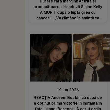
Durere fără margini! Actrița și
producătoarea irlandeză Slaine Kelly
A MURIT după o luptă grea cu
cancerul: „Va rămâne în amintirea
tuturor...”
Divertisment
19 iun 2026
REACȚIA Andreei Bostănică după ce
a obținut prima victorie în instanță în
fața Iulianei Beregoi: „A cerut ordin