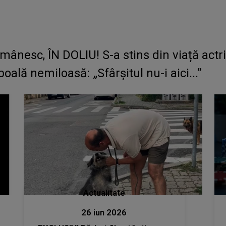
omânesc, ÎN DOLIU! S-a stins din viață actr
oală nemiloasă: „Sfârșitul nu-i aici...”
Actualitate
26 iun 2026