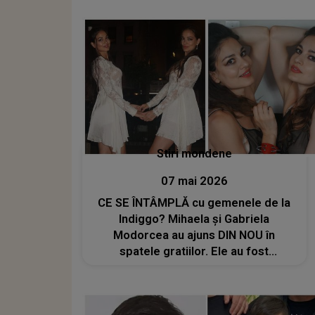
Stiri mondene
07 mai 2026
CE SE ÎNTÂMPLĂ cu gemenele de la
Indiggo? Mihaela și Gabriela
Modorcea au ajuns DIN NOU în
spatele gratiilor. Ele au fost
protagonistele unor incidente
HALUCINANTE cu polițiștii din Miami