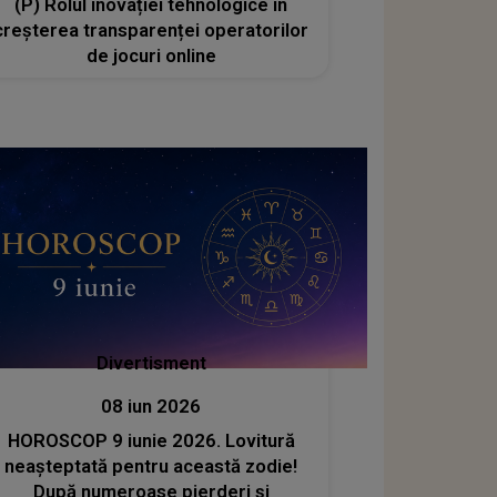
(P) Rolul inovației tehnologice în
creșterea transparenței operatorilor
de jocuri online
Divertisment
08 iun 2026
HOROSCOP 9 iunie 2026. Lovitură
neașteptată pentru această zodie!
După numeroase pierderi și