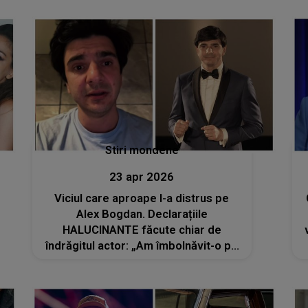
ȘOCULUI: "Nu am mai întâlnit așa
ceva. Își crease un..."
Stiri mondene
23 apr 2026
Viciul care aproape l-a distrus pe
Alex Bogdan. Declarațiile
HALUCINANTE făcute chiar de
îndrăgitul actor: „Am îmbolnăvit-o pe
mama… mi-am îndepărtat prietenii,
am pierdut proiecte, am ratat iubiri…”