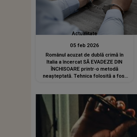
Actualitate
05 feb 2026
Românul acuzat de dublă crimă în
Italia a încercat SĂ EVADEZE DIN
ÎNCHISOARE printr-o metodă
neașteptată. Tehnica folosită a fost
atât de neobișnuită încât anchetatorii
au rămas șocați: " Ne întrebăm, de
fapt, cum un prizonier care..."