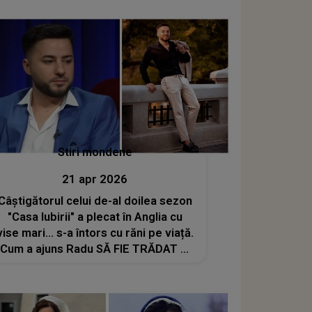
Stiri mondene
21 apr 2026
Câștigătorul celui de-al doilea sezon
"Casa Iubirii" a plecat în Anglia cu
vise mari... s-a întors cu răni pe viață.
Cum a ajuns Radu SĂ FIE TRĂDAT ȘI
VÂNDUT DE PRIETENI: "Încerca să
mă..."