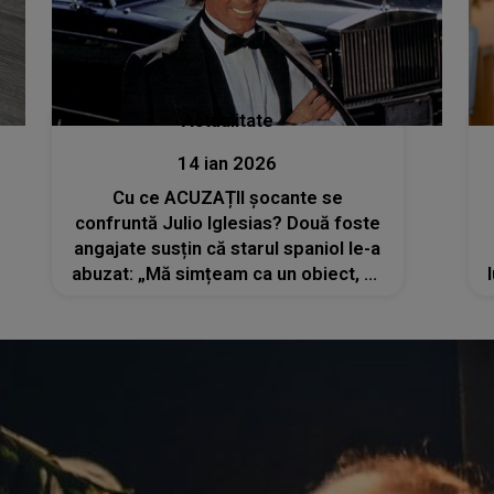
Actualitate
14 ian 2026
Cu ce ACUZAȚII șocante se
confruntă Julio Iglesias? Două foste
angajate susțin că starul spaniol le-a
abuzat: „Mă simțeam ca un obiect, ca
o sclavă”