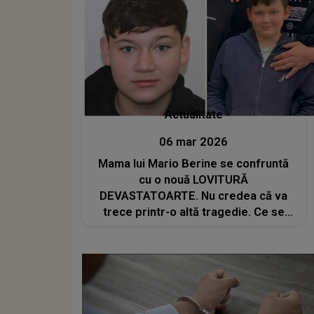
Actualitate
06 mar 2026
Mama lui Mario Berine se confruntă
cu o nouă LOVITURĂ
DEVASTATOARTE. Nu credea că va
trece printr-o altă tragedie. Ce se
întâmplă în familia băiatului de 15 ani
ucis și îngropat de prieteni și cum s-a
ajuns în această situație