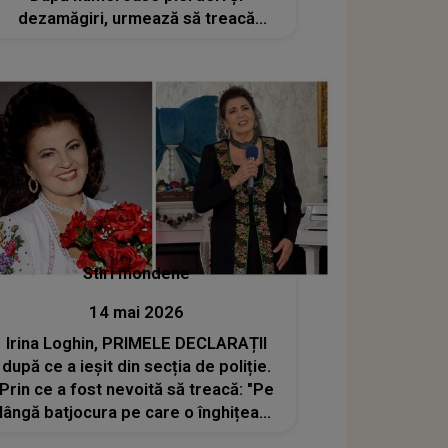
dezamăgiri, urmează să treacă
printr-o schimbare radicală
Stiri mondene
14 mai 2026
Irina Loghin, PRIMELE DECLARAȚII
după ce a ieșit din secția de poliție.
Prin ce a fost nevoită să treacă: "Pe
lângă batjocura pe care o înghițeam
aproape în fiecare zi, am făcut..."