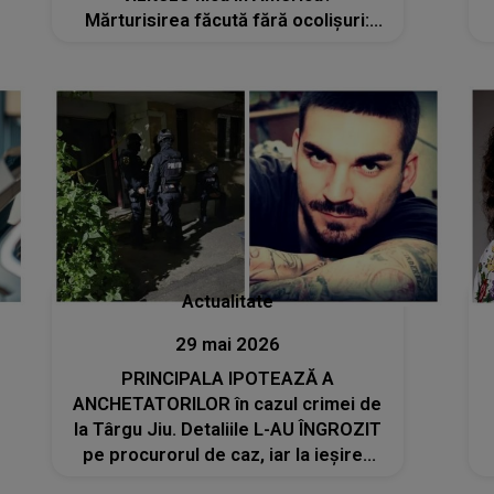
Mărturisirea făcută fără ocolișuri:
"Nu prea mai am de ce. Ea..."
Actualitate
29 mai 2026
PRINCIPALA IPOTEAZĂ A
ANCHETATORILOR în cazul crimei de
la Târgu Jiu. Detaliile L-AU ÎNGROZIT
pe procurorul de caz, iar la ieșirea
din apartament a fost SUB SEMNUL