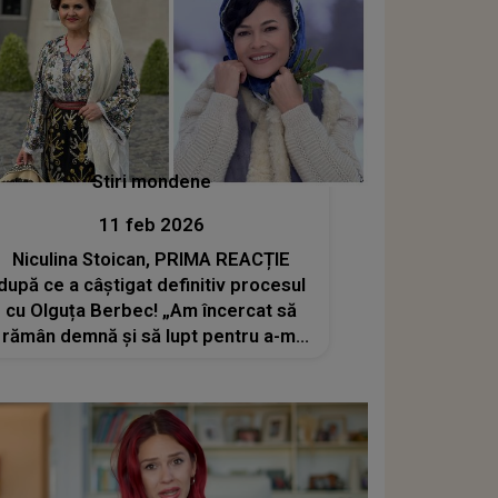
Stiri mondene
11 feb 2026
Niculina Stoican, PRIMA REACȚIE
după ce a câștigat definitiv procesul
cu Olguța Berbec! „Am încercat să
rămân demnă și să lupt pentru a-mi
apăra numele și munca de o viață”.
Războiul dintre cele două artiste a
ajuns la final după 5 ani de tensiuni