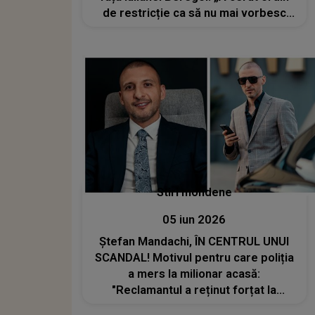
de restricție ca să nu mai vorbesc
despre ea și a pierdut!”
Stiri mondene
05 iun 2026
Ștefan Mandachi, ÎN CENTRUL UNUI
SCANDAL! Motivul pentru care poliția
a mers la milionar acasă:
"Reclamantul a reținut forțat la
domiciliu..."