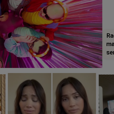
Ra
ma
se