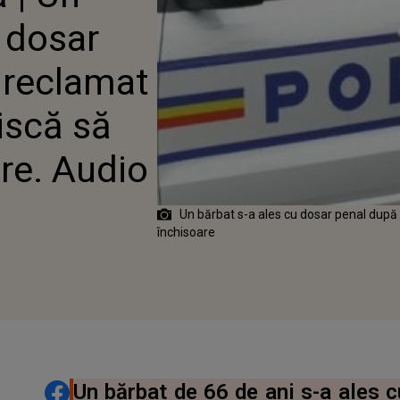
O
u dosar
 reclamat
Riscă să
are. Audio
Un bărbat s-a ales cu dosar penal după c
închisoare
DISTRIBUIE ARTICOLUL
Un bărbat de 66 de ani s-a ales c