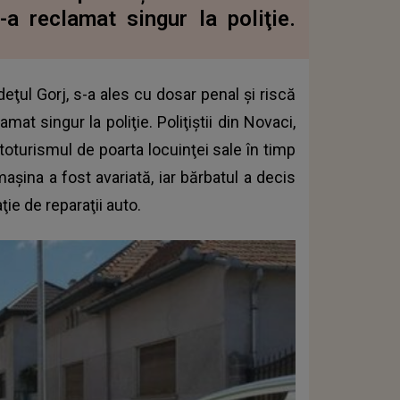
a reclamat singur la poliţie.
eţul Gorj, s-a ales cu dosar penal şi riscă
at singur la poliţie. Poliţiştii din Novaci,
utoturismul de poarta locuinţei sale în timp
aşina a fost avariată, iar bărbatul a decis
ţie de reparaţii auto
.