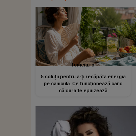
femeia.ro
5 soluții pentru a-ți recăpăta energia
pe caniculă. Ce funcționează când
căldura te epuizează