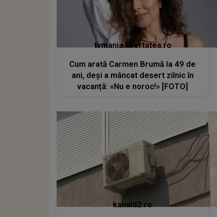
tvmania.libertatea.ro
Cum arată Carmen Brumă la 49 de
ani, deși a mâncat desert zilnic în
vacanță: «Nu e noroc!» [FOTO]
kanald2.ro