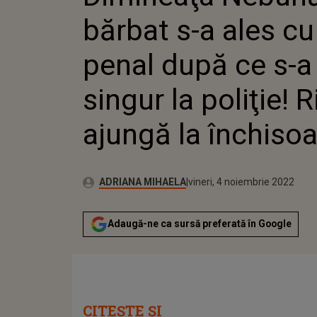
ÎNCHISOARE. AUDI
bărbat s-a ales c
penal după ce s-a
singur la poliţie! 
ajungă la închiso
Publicat:
Autor:
joi, 4 noiembrie 2021
Actualizat:
ADRIANA MIHAELA
vineri, 4 noiembrie 2022
Adaugă-ne ca sursă preferată în Google
CITEȘTE ȘI