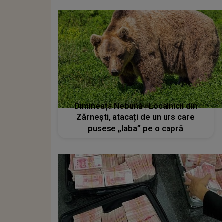
Dimineața Nebună | Localnicii din
Zărnești, atacați de un urs care
pusese „laba” pe o capră