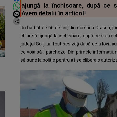
ajungă la închisoare, după ce s-
Avem detalii în articol!
Un bărbat de 66 de ani, din comuna Crasna, jud
chiar să ajungă la închisoare, după ce s-a reclam
judeţul Gorj, au fost sesizaţi după ce a lovit a
ce voia să-l parcheze. Din primele informații, m
să sune la poliţie pentru a i se elibera o
autoriza