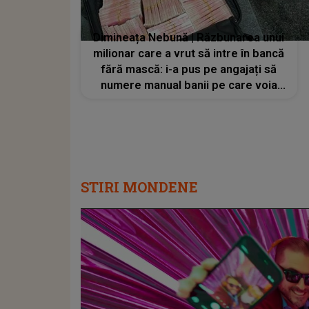
Dimineața Nebună | Răzbunarea unui
milionar care a vrut să intre în bancă
fără mască: i-a pus pe angajați să
numere manual banii pe care voia
sa-i retragă
STIRI MONDENE