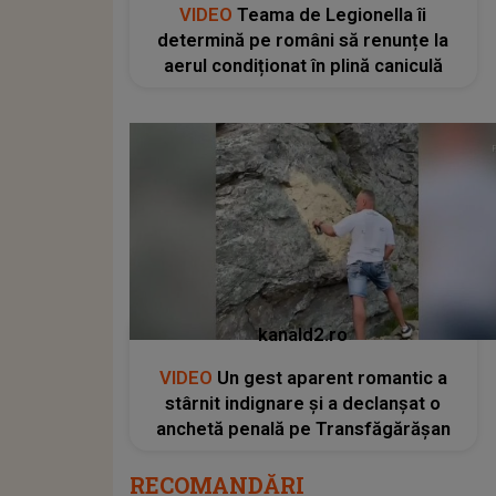
VIDEO
Teama de Legionella îi
determină pe români să renunțe la
aerul condiționat în plină caniculă
kanald2.ro
VIDEO
Un gest aparent romantic a
stârnit indignare și a declanșat o
anchetă penală pe Transfăgărășan
RECOMANDĂRI