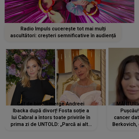
Radio Impuls cucerește tot mai mulți
ascultători: creșteri semnificative în audiență
Cât de bine îi merge Andreei
MĂRTURIA
Ibacka după divorț! Fosta soție a
Pușcău!
lui Cabral a întors toate privirile în
cancer dato
prima zi de UNTOLD: „Parcă ai altă
Berkovich, 
strălucire, emani putere,
accident ru
încredere, siguranță...”
Dacă nu 