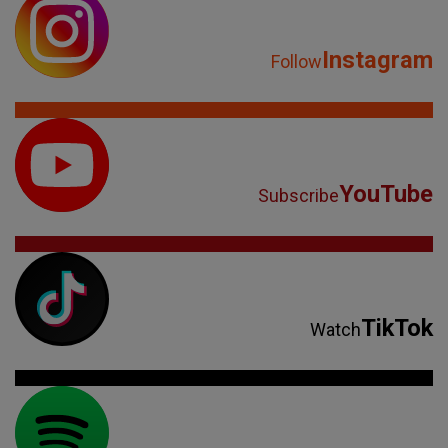
Instagram
Follow
YouTube
Subscribe
TikTok
Watch