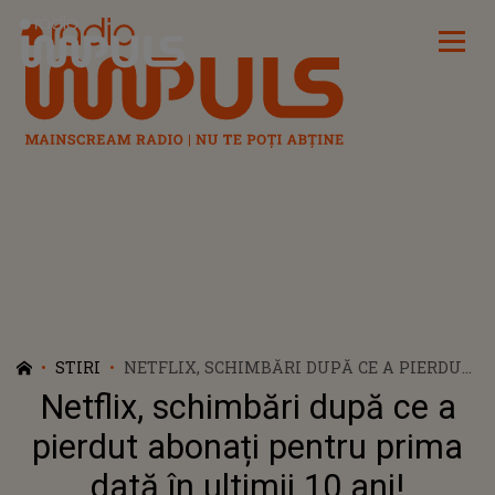
Radio Impuls
STIRI
NETFLIX, SCHIMBĂRI DUPĂ CE A PIERDUT
ABONAȚI PENTRU PRIMA DATĂ ÎN
Netflix, schimbări după ce a
ULTIMII 10 ANI! PLATFORMA DE
STREAMING VREA SĂ AFIŞEZE RECLAME
pierdut abonați pentru prima
dată în ultimii 10 ani!