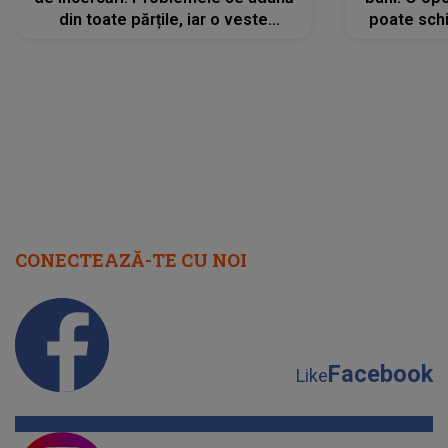
din toate părțile, iar o veste
poate schi
neașteptată îi dă planurile peste
la
cap
CONECTEAZĂ-TE CU NOI
Facebook
Like