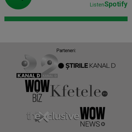
Spotify
Listen
Parteneri: