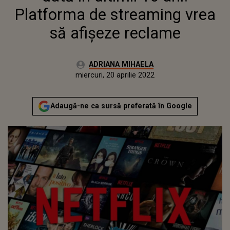
Platforma de streaming vrea
să afişeze reclame
Autor:
ADRIANA MIHAELA
Publicat:
miercuri, 20 aprilie 2022
Actualizat:
miercuri, 20 aprilie 2022
Adaugă-ne ca sursă preferată în Google