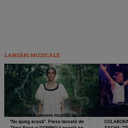
LANSĂRI MUZICALE
Când DORUL devine muzică, apare
Armin 
"Nu ajung acasă". Piesa lansată de
COLABORAR
Theo Rose și DOMINO îi poartă pe
SACHA: ""E