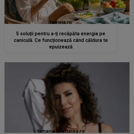
femeia.ro
5 soluții pentru a-ți recăpăta energia pe
caniculă. Ce funcționează când căldura te
epuizează
tvmania.libertatea.ro