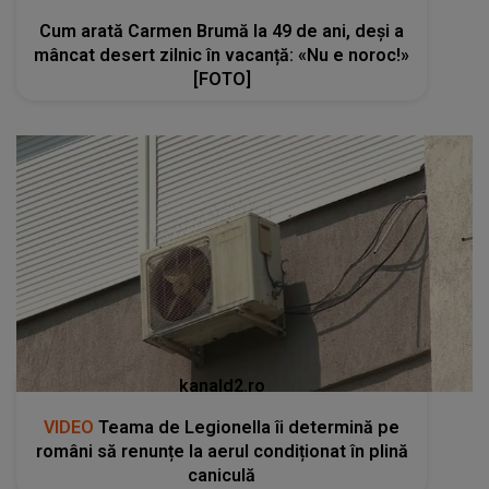
Cum arată Carmen Brumă la 49 de ani, deși a
mâncat desert zilnic în vacanță: «Nu e noroc!»
[FOTO]
kanald2.ro
VIDEO
Teama de Legionella îi determină pe
români să renunțe la aerul condiționat în plină
caniculă