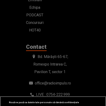
Echipa
PODCAST
Concursuri
HOT40
Contact
Bd. Mărăști 65-67,
Romexpo Intrarea C,
Pavilion T, sector 1
office@radioimpuls.ro
LIVE : 0754-222.999
WhatsApp: 0754-222.999
Nouă ne pasă ca datele tale personale să rămână confidențiale