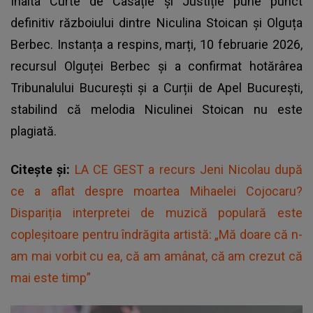
Înalta Curte de Casație și Justiție pune punct
definitiv războiului dintre Niculina Stoican și Olguța
Berbec. Instanța a respins, marți, 10 februarie 2026,
recursul Olguței Berbec și a confirmat hotărârea
Tribunalului București și a Curții de Apel București,
stabilind că melodia Niculinei Stoican nu este
plagiată.
Citește și:
LA CE GEST a recurs Jeni Nicolau după
ce a aflat despre moartea Mihaelei Cojocaru?
Dispariția interpretei de muzică populară este
copleșitoare pentru îndrăgita artistă: „Mă doare că n-
am mai vorbit cu ea, că am amânat, că am crezut că
mai este timp”