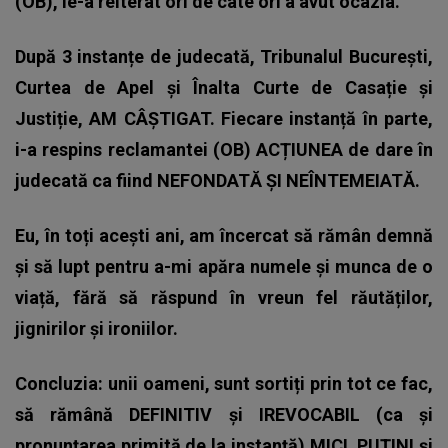
(OB), le-a reiterat ori de câte ori a avut ocazia.
După 3 instanțe de judecată, Tribunalul București,
Curtea de Apel și Înalta Curte de Casație și
Justiție, AM CÂȘTIGAT. Fiecare instanță în parte,
i-a respins reclamantei (OB) ACȚIUNEA de dare în
judecată ca fiind NEFONDATĂ ȘI NEÎNTEMEIATĂ.
Eu, în toți acești ani, am încercat să rămân demnă
și să lupt pentru a-mi apăra numele și munca de o
viață, fără să răspund în vreun fel răutăților,
jignirilor și ironiilor.
Concluzia: unii oameni, sunt sortiți prin tot ce fac,
să rămână DEFINITIV și IREVOCABIL (ca și
pronunțarea primită de la instanță) MICI, PUȚINI și