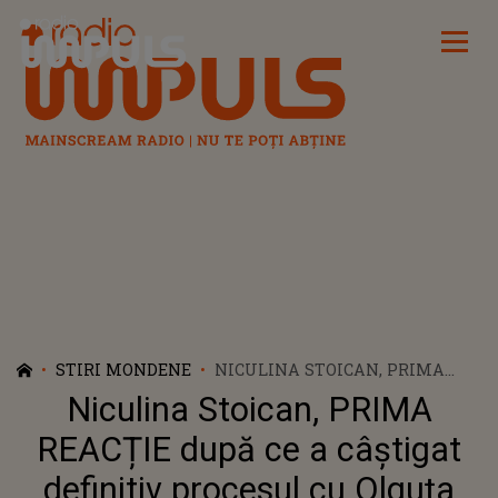
Radio Impuls
STIRI MONDENE
NICULINA STOICAN, PRIMA
REACȚIE DUPĂ CE A CÂȘTIGAT
Niculina Stoican, PRIMA
DEFINITIV PROCESUL CU
OLGUȚA BERBEC! „AM ÎNCERCAT
REACȚIE după ce a câștigat
SĂ RĂMÂN DEMNĂ ȘI SĂ LUPT
definitiv procesul cu Olguța
PENTRU A-MI APĂRA NUMELE