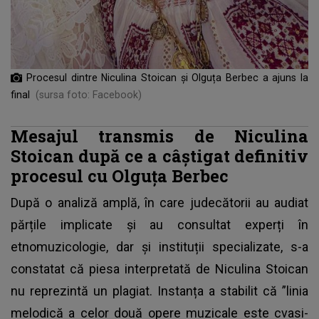
Procesul dintre Niculina Stoican și Olguța Berbec a ajuns la
final
(sursa foto: Facebook)
Mesajul transmis de Niculina
Stoican după ce a câștigat definitiv
procesul cu Olguța Berbec
După o analiză amplă, în care judecătorii au audiat
părțile implicate și au consultat experți în
etnomuzicologie, dar și instituții specializate, s-a
constatat că piesa interpretată de Niculina Stoican
nu reprezintă un plagiat. Instanța a stabilit că ”linia
melodică a celor două opere muzicale este cvasi-