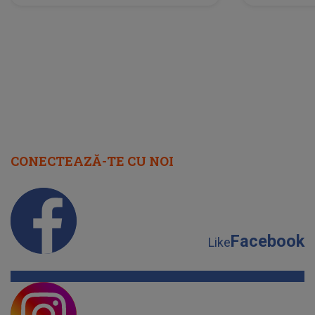
neașteptată îi dă planurile peste
la
cap
CONECTEAZĂ-TE CU NOI
Facebook
Like