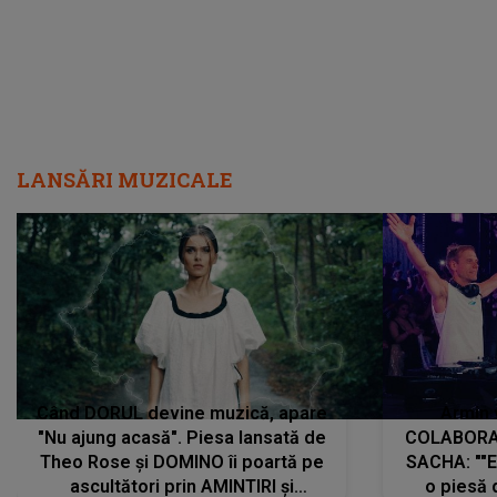
LANSĂRI MUZICALE
Când DORUL devine muzică, apare
Armin 
"Nu ajung acasă". Piesa lansată de
COLABORAR
Theo Rose și DOMINO îi poartă pe
SACHA: ""E
ascultători prin AMINTIRI și
o piesă 