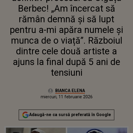
ȘI MUNCA DE O VIAȚĂ”.
Berbec! „Am încercat să
RĂZBOIUL DINTRE CELE DOUĂ
ARTISTE A AJUNS LA FINAL
rămân demnă și să lupt
DUPĂ 5 ANI DE TENSIUNI
pentru a-mi apăra numele și
munca de o viață”. Războiul
dintre cele două artiste a
ajuns la final după 5 ani de
tensiuni
Autor:
BIANCA ELENA
Publicat:
miercuri, 11 februarie 2026
Actualizat:
miercuri, 11 februarie 2026
Adaugă-ne ca sursă preferată în Google