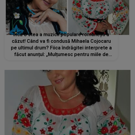
Încă o stea a muzicii populare românești a
căzut! Când va fi condusă Mihaela Cojocaru
pe ultimul drum? Fiica îndrăgitei interprete a
făcut anunțul: „Mulțumesc pentru miile de
mesaje...”