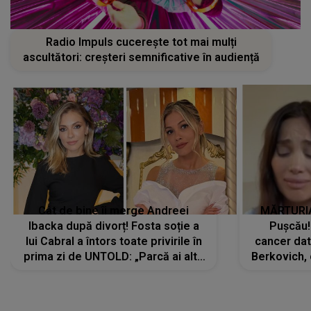
Radio Impuls cucerește tot mai mulți
ascultători: creșteri semnificative în audiență
Cât de bine îi merge Andreei
MĂRTURIA
Ibacka după divorț! Fosta soție a
Pușcău!
lui Cabral a întors toate privirile în
cancer dato
prima zi de UNTOLD: „Parcă ai altă
Berkovich, 
strălucire, emani putere,
accident ru
încredere, siguranță...”
Dacă nu 