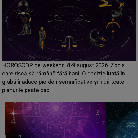
Emanuel a ținut ACEST DETALIU ASCUNS până
acum! În fața Alexandrei, concurentul din Casa Iubirii
face o MĂRTURISIRE NEAȘTEPTATĂ despre mama
sa: "I-am spus și ei în față, eu nu te iubesc pentru
că..."