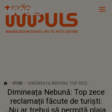
Radio Impuls
STIRI
DIMINEAȚA NEBUNĂ: TOP ZECE
RECLAMAȚII FĂCUTE DE TURIȘTI: „NU AR
Dimineața Nebună: Top zece
TREBUI SĂ PERMITĂ PLAJA TOPLESS. I-A
DISTRAS ATENȚIA SOȚULUI MEU, CARE
reclamații făcute de turiști:
DOREA DOAR SĂ SE RELAXEZE”
„Nu ar trebui să permită plaja