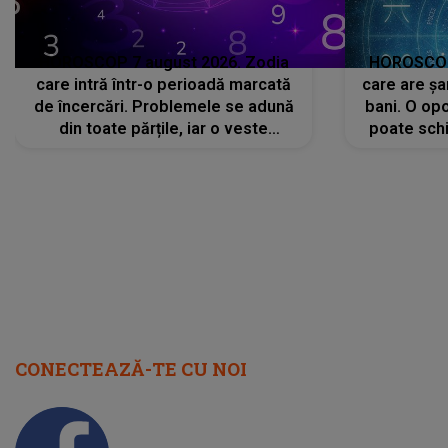
HOROSCOP 7 august 2026. Zodia
HOROSCOP 
care intră într-o perioadă marcată
care are șa
de încercări. Problemele se adună
bani. O opo
din toate părțile, iar o veste
poate schi
neașteptată îi dă planurile peste
la
cap
CONECTEAZĂ-TE CU NOI