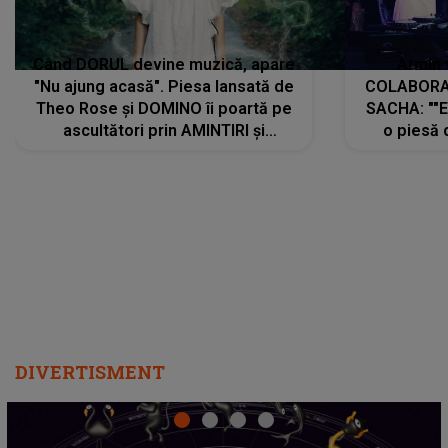
Când DORUL devine muzică, apare
Armin 
"Nu ajung acasă". Piesa lansată de
COLABORAR
Theo Rose și DOMINO îi poartă pe
SACHA: ""E
ascultători prin AMINTIRI și
o piesă 
REGĂSIRI, iar drumul emoțiilor
imediat pre
trece prin sufletul publicului:
cu mine șt
"Pentru toți cei care au plecat
păstrăm do
departe ca să le fie mai bine"
DIVERTISMENT