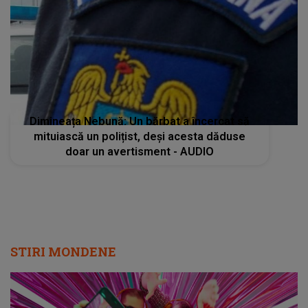
Dimineața Nebună: Un bărbat a încercat să
mituiască un polițist, deși acesta dăduse
doar un avertisment - AUDIO
STIRI MONDENE