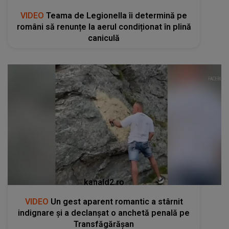
VIDEO
Teama de Legionella îi determină pe
români să renunțe la aerul condiționat în plină
caniculă
kanald2.ro
VIDEO
Un gest aparent romantic a stârnit
indignare și a declanșat o anchetă penală pe
Transfăgărășan