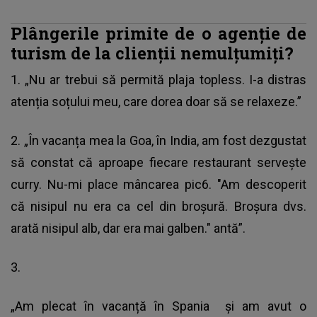
Plângerile primite de o agenție de
turism de la clienții nemulțumiți?
1. „Nu ar trebui să permită plaja topless. I-a distras
atenția soțului meu, care dorea doar să se relaxeze.”
2. „În vacanța mea la Goa, în India, am fost dezgustat
să constat că aproape fiecare restaurant servește
curry. Nu-mi place mâncarea pic6. "Am descoperit
că nisipul nu era ca cel din broșură. Broșura dvs.
arată nisipul alb, dar era mai galben." antă”.
3.
„Am plecat în vacanță în Spania și am avut o