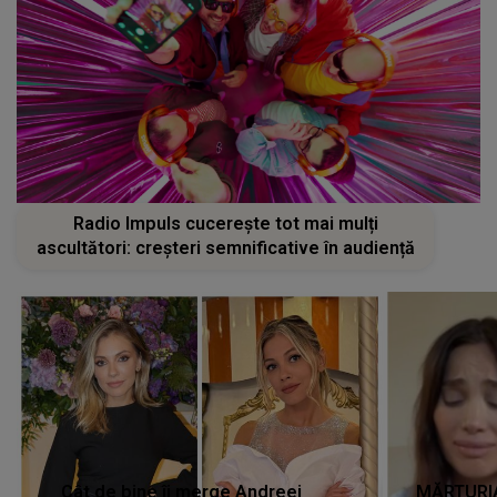
Radio Impuls cucerește tot mai mulți
ascultători: creșteri semnificative în audiență
Cât de bine îi merge Andreei
MĂRTURIA