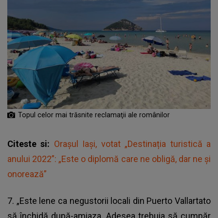
Topul celor mai trăsnite reclamaţii ale românilor
Citeste si:
Orașul Iași, votat „Destinația turistică a
anului 2022”: „Este o diplomă care ne obligă, dar ne și
onorează”
7. „Este lene ca negustorii locali din Puerto Vallartato
să închidă după-amiaza. Adesea trebuia să cumpăr