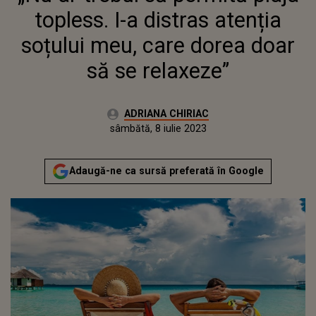
topless. I-a distras atenția
soțului meu, care dorea doar
să se relaxeze”
Autor:
ADRIANA CHIRIAC
Publicat:
vineri, 8 iulie 2022
Actualizat:
sâmbătă, 8 iulie 2023
Adaugă-ne ca sursă preferată în Google