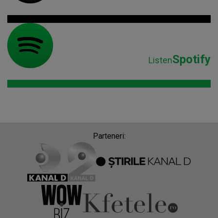
Spotify
Listen
Parteneri: