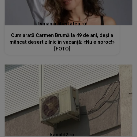
tvmania.libertatea.ro
Cum arată Carmen Brumă la 49 de ani, deși a
mâncat desert zilnic în vacanță: «Nu e noroc!»
[FOTO]
kanald2.ro