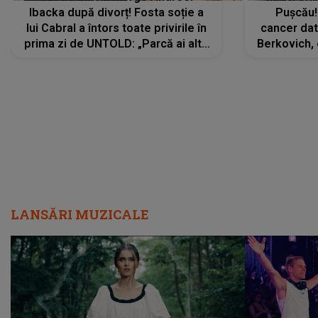
Ibacka după divorț! Fosta soție a
Pușcău!
lui Cabral a întors toate privirile în
cancer dato
prima zi de UNTOLD: „Parcă ai altă
Berkovich, 
strălucire, emani putere,
accident ru
încredere, siguranță...”
Dacă nu 
LANSĂRI MUZICALE