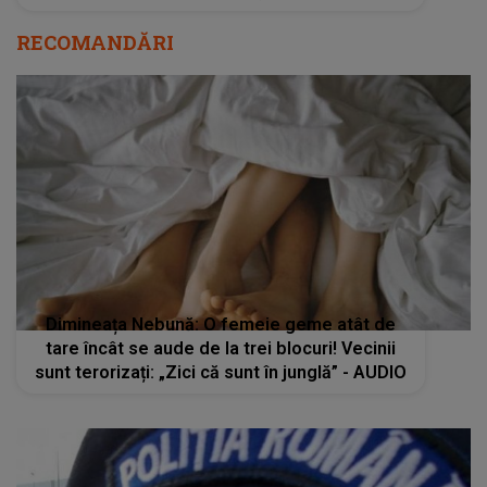
RECOMANDĂRI
Dimineața Nebună: O femeie geme atât de
tare încât se aude de la trei blocuri! Vecinii
sunt terorizați: „Zici că sunt în junglă” - AUDIO