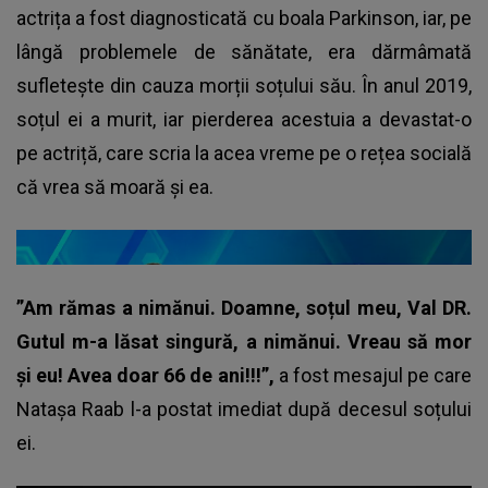
actrița a fost diagnosticată cu boala Parkinson, iar, pe
lângă problemele de sănătate, era dărmâmată
sufletește din cauza morții soțului său. În anul 2019,
soțul ei a murit, iar pierderea acestuia a devastat-o
pe actriță, care scria la acea vreme pe o rețea socială
că vrea să moară și ea.
”Am rămas a nimănui. Doamne, soțul meu, Val DR.
Gutul m-a lăsat singură, a nimănui. Vreau să mor
și eu! Avea doar 66 de ani!!!”,
a fost mesajul pe care
Natașa Raab l-a postat imediat după decesul soțului
ei.