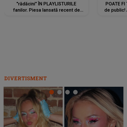
"rădăcini" ÎN PLAYLISTURILE
POATE FI
fanilor. Piesa lansată recent de
de public!
Ariana Grande îi face pe
a lansat V
ascultători SĂ O ASCULTE PE
REPEAT
DIVERTISMENT