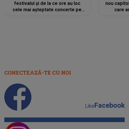
festivalul și de la ce ore au loc
nou capitol
cele mai așteptate concerte pe
care a
scena principală?
perioadă 
CONECTEAZĂ-TE CU NOI
Facebook
Like