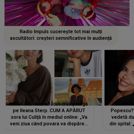
Radio Impuls cucerește tot mai mulți
ascultători: creșteri semnificative în audiență
MESAJUL care a făcut-o să plângă
CE SE Î
pe Ileana Sterp. CUM A APĂRUT
Popescu?
sora lui Culiță în mediul online: „Va
vedetă du
veni ziua când povara va dispărea,
din spital:
iar lacrimile...”