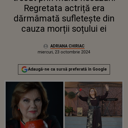
Regretata actriță era
dărmâmată sufletește din
cauza morții soțului ei
Autor:
ADRIANA CHIRIAC
Publicat:
luni, 23 octombrie 2023
Actualizat:
miercuri, 23 octombrie 2024
Adaugă-ne ca sursă preferată în Google