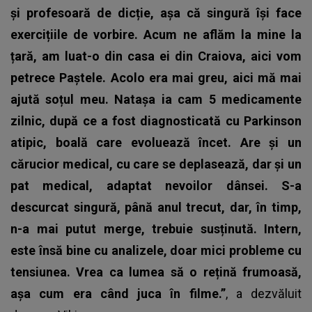
și profesoară de dicție, așa că singură își face
exercițiile de vorbire. Acum ne aflăm la mine la
țară, am luat-o din casa ei din Craiova, aici vom
petrece Paștele. Acolo era mai greu, aici mă mai
ajută soțul meu. Natașa ia cam 5 medicamente
zilnic, după ce a fost diagnosticată cu Parkinson
atipic, boală care evoluează încet. Are și un
cărucior medical, cu care se deplasează, dar și un
pat medical, adaptat nevoilor dânsei. S-a
descurcat singură, până anul trecut, dar, în timp,
n-a mai putut merge, trebuie susținută. Intern,
este însă bine cu analizele, doar mici probleme cu
tensiunea. Vrea ca lumea să o rețină frumoasă,
așa cum era când juca în filme.”
, a dezvăluit