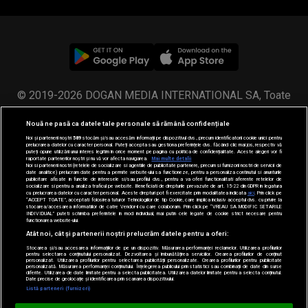
© 2019-2026 DOGAN MEDIA INTERNATIONAL SA, Toate
drepturile rezervate.
Nouă ne pasă ca datele tale personale să rămână confidențiale
Noi și partenerii noștri
589
stocăm și/sau accesăm informații pe dispozitivul dvs., precum identificatorii cookie unici pentru
prelucrarea datelor cu caracter personal. Puteți accepta sau gestiona preferințele dvs. făcând clic mai jos, respectiv vă
puteți opune utilizării unui interes legitim în orice moment pe pagina cu politica de confidențialitate. Aceste alegeri vor fi
raportate partenerilor noștri și nu vă vor afecta navigarea.
Mai multe detalii
Noi si partenerii nostri (retelele de socializare si agentiile de publicitate partenere, precum si furnizorii nostri de servicii de
date analitice) prelucram date pentru a permite website-ului sa functioneze, pentru a personaliza continutul si anunturile
publicitare afisate in functie de interesele si/sau profilul dvs., pentru a va oferi functionalitati aferente retelelor de
socializare si pentru a analiza traficul pe website. Beneficiati de drepturile prevazute de art. 15-22 din GDPR in legatura
cu prelucrarea datelor cu caracter personal. Aceste drepturi pot fi exercitate prin modalitatea indicata
aici
. Prin click pe
“ACCEPT TOATE”, acceptati folosirea tuturor Tehnologiilor de tip Cookie, care implica inclusiv acceptul dvs. cu privire la
stocarea/accesarea informatiilor de catre Vendor-ii cu care colaboram. Prin click pe “VREAU SA MODIFIC SETARILE
INDIVIDUAL” puteti schimba preferintele in mod individual, mai putin cele legate de cookie strict necesare pentru
functionarea website-ului.
Atât noi, cât și partenerii noștri prelucrăm datele pentru a oferi:
Stocarea și/sau accesarea informațiilor de pe un dispozitiv. Măsurarea performanței reclamelor. Utilizarea profilurilor
pentru selectarea conținutului personalizat. Dezvoltarea și îmbunătățirea serviciilor. Crearea profilurilor de conținut
personalizat. Utilizarea profilurilor pentru selectarea publicității personalizate. Crearea profilurilor pentru publicitate
personalizată. Măsurarea performanței conținutului. Înțelegerea publicului prin statistici sau combinații de date din surse
diferite. Utilizarea de date limitate pentru a selecta publicitatea. Utilizarea datelor limitate pentru a selecta conținutul.
Date precise de geolocație și identificarea prin scanarea dispozitivului.
Listă parteneri (furnizori)