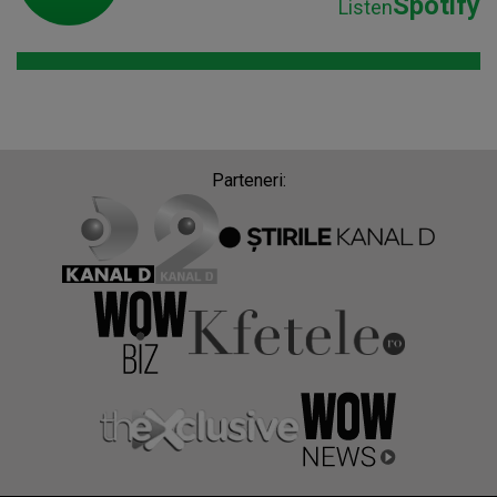
Spotify
Listen
Parteneri: