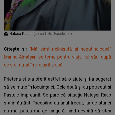
Natașa Raab
(sursa foto: Facebook)
Citește și:
”Mă simt neliniștită și neputincioasă”
Marina Almășan se teme pentru viața fiul său, după
ce s-a mutat într-o țară arabă
Prietena ei s-a oferit astfel să o ajute și i-a sugerat
să se mute în locuința ei. Cele două și-au petrecut și
Paștele împreună. Se pare că
situația Natașei Raab
s-a înrăutățit
începând cu anul trecut, iar de atunci
nu mai putea merge singură, fiind nevoită să stea