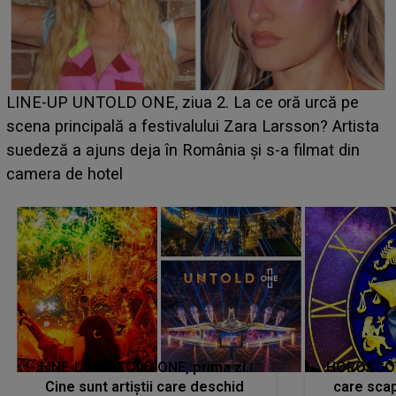
Ce a dezvăluit noua concurentă din "Casa Iubirii" l-a
luat prin surprindere pe Emanuel. CINE ESTE
BĂIATUL VIZAT de Alexandra?! Aflându-se în fața
faptului împlinit, A RECUNOSCUT IMEDIAT: "Am
avut..."
LINE-UP UNTOLD ONE, prima zi.
HOROSCOP 
Cine sunt artiștii care deschid
care scap