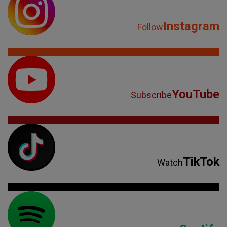
Instagram
Follow
YouTube
Subscribe
TikTok
Watch