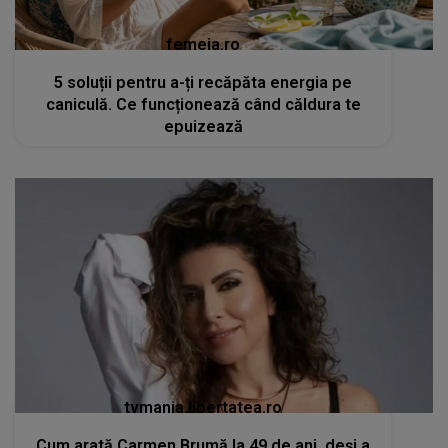
femeia.ro
5 soluții pentru a-ți recăpăta energia pe
caniculă. Ce funcționează când căldura te
epuizează
tvmania.libertatea.ro
Cum arată Carmen Brumă la 49 de ani, deși a