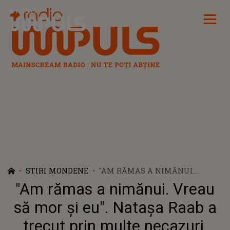
Radio Impuls
STIRI MONDENE
"AM RĂMAS A NIMĂNUI.
VREAU SĂ MOR ȘI EU". NATAȘA
"Am rămas a nimănui. Vreau
RAAB A TRECUT PRIN MULTE
NECAZURI. REGRETATA ACTRIȚĂ
să mor și eu". Natașa Raab a
ERA DĂRMÂMATĂ SUFLETEȘTE
trecut prin multe necazuri.
DIN CAUZA MORȚII SOȚULUI EI