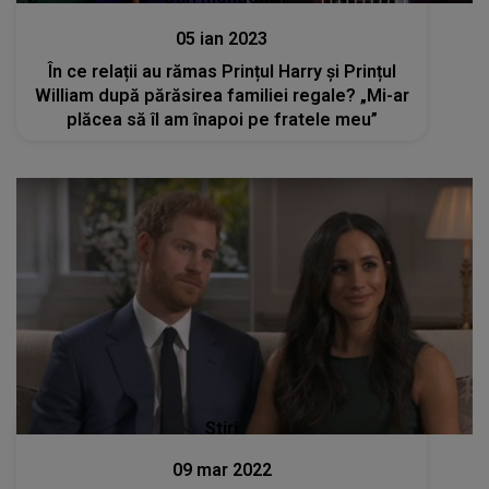
05 ian 2023
În ce relații au rămas Prințul Harry și Prințul
William după părăsirea familiei regale? „Mi-ar
plăcea să îl am înapoi pe fratele meu”
Stiri
09 mar 2022