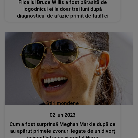
Fiica lui Bruce Willis a fost părăsită de
logodnicul ei la doar trei luni după
diagnosticul de afazie primit de tatăl ei
Stiri mondene
02 iun 2023
Cum a fost surprinsă Meghan Markle după ce
au apărut primele zvonuri legate de un divorț
iminent între ea și printul Harry