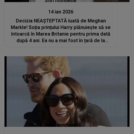
Stiri mondene
14 ian 2026
Decizia NEAȘTEPTATĂ luată de Meghan
Markle! Soția prințului Harry plănuiește să se
întoarcă în Marea Britanie pentru prima dată
după 4 ani. Ea nu a mai fost în țară de la
înmormântarea reginei Elisabeta a II-a
Stiri mondene