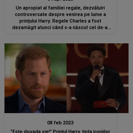
Un apropiat al familiei regale, dezvăluiri
controversate despre venirea pe lume a
prințului Harry. Regele Charles a fost
dezamăgit atunci când s-a născut cel de-al
doilea copil al său
Lansări muzicale
08 feb 2023
”Este dovada vie!” Prințul Harry, ținta ironiilor