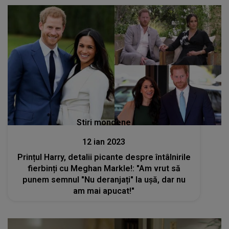
Stiri mondene
12 ian 2023
Prințul Harry, detalii picante despre întâlnirile
fierbinți cu Meghan Markle!: "Am vrut să
punem semnul "Nu deranjați" la ușă, dar nu
am mai apucat!"