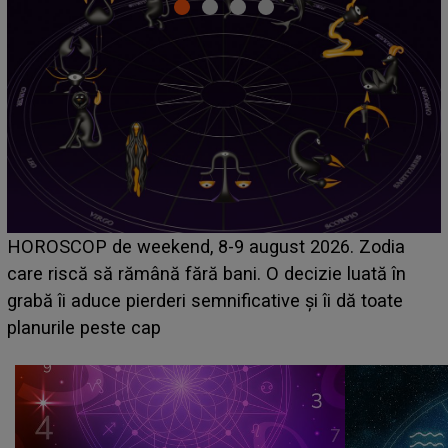
Emanuel a ținut ACEST DETALIU ASCUNS până
acum! În fața Alexandrei, concurentul din Casa Iubirii
face o MĂRTURISIRE NEAȘTEPTATĂ despre mama
sa: "I-am spus și ei în față, eu nu te iubesc pentru
că..."