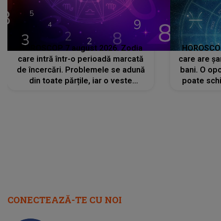
HOROSCOP 7 august 2026. Zodia
HOROSCOP 
care intră într-o perioadă marcată
care are șa
de încercări. Problemele se adună
bani. O opo
din toate părțile, iar o veste
poate schi
neașteptată îi dă planurile peste
la
cap
CONECTEAZĂ-TE CU NOI