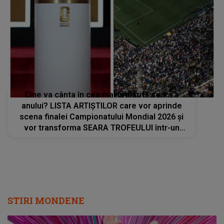
Cine va cânta în cea mai urmărită seară a
anului? LISTA ARTIȘTILOR care vor aprinde
scena finalei Campionatului Mondial 2026 și
vor transforma SEARA TROFEULUI într-un
show de neuitat: "Ceremonia de închidere va
încheia..."
STIRI MONDENE