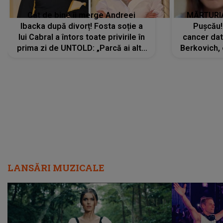
Cât de bine îi merge Andreei
MĂRTURIA
Ibacka după divorț! Fosta soție a
Pușcău!
lui Cabral a întors toate privirile în
cancer dato
prima zi de UNTOLD: „Parcă ai altă
Berkovich, 
strălucire, emani putere,
accident ru
încredere, siguranță...”
Dacă nu 
LANSĂRI MUZICALE