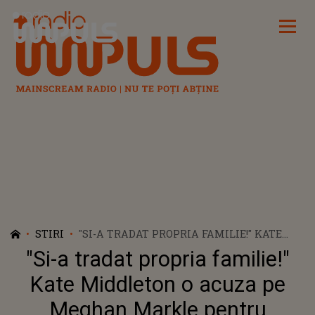
Radio Impuls
STIRI
"SI-A TRADAT PROPRIA FAMILIE!" KATE
MIDDLETON O ACUZA PE MEGHAN
"Si-a tradat propria familie!"
MARKLE PENTRU SCHIMBAREA RADICALA
A PRINTULUI HARRY, SPUN SURSELE
Kate Middleton o acuza pe
Meghan Markle pentru