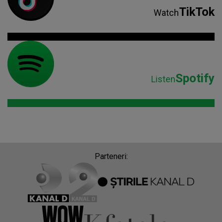
TikTok
Watch
Spotify
Listen
Parteneri: