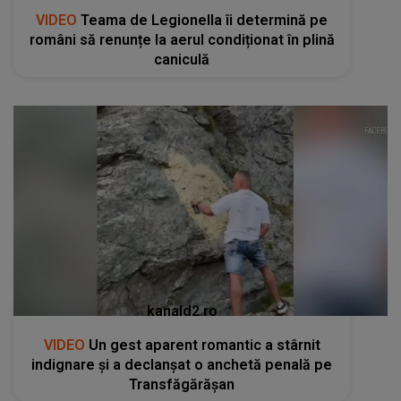
VIDEO
Teama de Legionella îi determină pe
români să renunțe la aerul condiționat în plină
caniculă
kanald2.ro
VIDEO
Un gest aparent romantic a stârnit
indignare și a declanșat o anchetă penală pe
Transfăgărășan