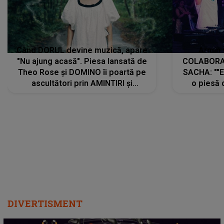
Când DORUL devine muzică, apare
Armin 
"Nu ajung acasă". Piesa lansată de
COLABORAR
Theo Rose și DOMINO îi poartă pe
SACHA: ""E
ascultători prin AMINTIRI și
o piesă 
REGĂSIRI, iar drumul emoțiilor
imediat pre
trece prin sufletul publicului:
cu mine șt
"Pentru toți cei care au plecat
păstrăm do
departe ca să le fie mai bine"
DIVERTISMENT