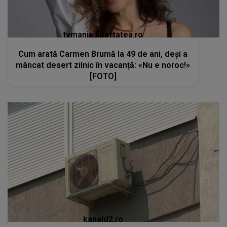
tvmania.libertatea.ro
Cum arată Carmen Brumă la 49 de ani, deși a
mâncat desert zilnic în vacanță: «Nu e noroc!»
[FOTO]
kanald2.ro