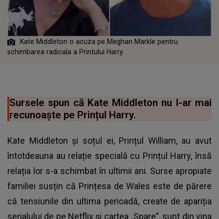
Kate Middleton o acuza pe Meghan Markle pentru
schimbarea radicala a Printului Harry
Sursele spun că Kate Middleton nu l-ar mai
recunoaște pe Prințul Harry.
Kate Middleton și soțul ei, Prințul William, au avut
întotdeauna au relație specială cu Prințul Harry, însă
relația lor s-a schimbat în ultimii ani. Surse apropiate
familiei susțin că Prințesa de Wales este de părere
că tensiunile din ultima perioadă, create de apariția
serialului de pe Netflix și cartea „Spare”, sunt din vina