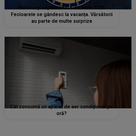
Horoscop săptămânal 5-11 iunie 2023:
Fecioarele se gândesc la vacanța. Vărsătorii
au parte de multe surprize
Cât consumă un aparat de aer condiționat pe
oră?