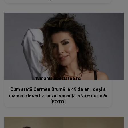
tvmania.libertatea.ro
Cum arată Carmen Brumă la 49 de ani, deși a
mâncat desert zilnic în vacanță: «Nu e noroc!»
[FOTO]