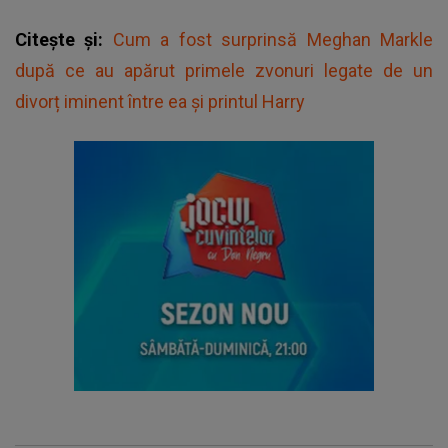
Citește și:
Cum a fost surprinsă Meghan Markle
după ce au apărut primele zvonuri legate de un
divorț iminent între ea și printul Harry