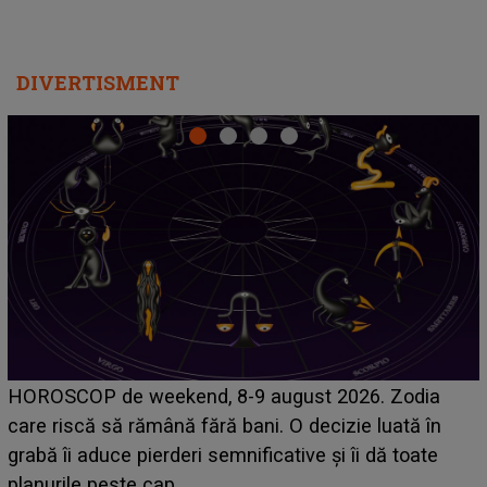
DIVERTISMENT
Emanuel a ținut ACEST DETALIU ASCUNS până
acum! În fața Alexandrei, concurentul din Casa Iubirii
face o MĂRTURISIRE NEAȘTEPTATĂ despre mama
sa: "I-am spus și ei în față, eu nu te iubesc pentru