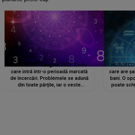
că..."
HOROSCOP 7 august 2026. Zodia
HOROSCOP 
care intră într-o perioadă marcată
care are șa
de încercări. Problemele se adună
bani. O opo
din toate părțile, iar o veste
poate schi
neașteptată îi dă planurile peste
la
cap