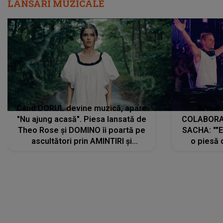
LANSĂRI MUZICALE
Când DORUL devine muzică, apare
Armin 
"Nu ajung acasă". Piesa lansată de
COLABORAR
Theo Rose și DOMINO îi poartă pe
SACHA: ""E
ascultători prin AMINTIRI și
o piesă 
REGĂSIRI, iar drumul emoțiilor
imediat pre
trece prin sufletul publicului:
cu mine șt
"Pentru toți cei care au plecat
păstrăm do
departe ca să le fie mai bine"