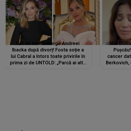
Cât de bine îi merge Andreei
MĂRTURIA
Ibacka după divorț! Fosta soție a
Pușcău!
lui Cabral a întors toate privirile în
cancer dato
prima zi de UNTOLD: „Parcă ai altă
Berkovich, 
strălucire, emani putere,
accident ru
încredere, siguranță...”
Dacă nu 