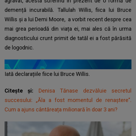
agravat, acesta suferind în prezent de o formă de
demență incurabilă. Tallulah Willis, fiica lui Bruce
Willis și a lui Demi Moore, a vorbit recent despre cea
mai grea perioadă din viața ei, mai ales că în urma
diagnosticului crunt primit de tatăl ei a fost părăsită
de logodnic.
Iată declarațiile fiice lui Bruce Willis.
Citește și:
Denisa Tănase dezvăluie secretul
succesului: „Ăla a fost momentul de renaștere”.
Cum a ajuns cântăreața milionară în doar 3 ani?