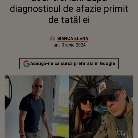
diagnosticul de afazie primit
de tatăl ei
Autor:
BIANCA ELENA
Publicat:
sâmbătă, 3 iunie 2023
Actualizat:
luni, 3 iunie 2024
Adaugă-ne ca sursă preferată în Google