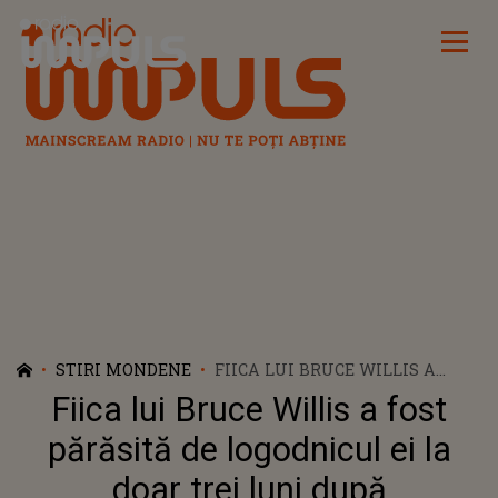
Radio Impuls
STIRI MONDENE
FIICA LUI BRUCE WILLIS A
FOST PĂRĂSITĂ DE
Fiica lui Bruce Willis a fost
LOGODNICUL EI LA DOAR TREI
LUNI DUPĂ DIAGNOSTICUL DE
părăsită de logodnicul ei la
AFAZIE PRIMIT DE TATĂL EI
doar trei luni după