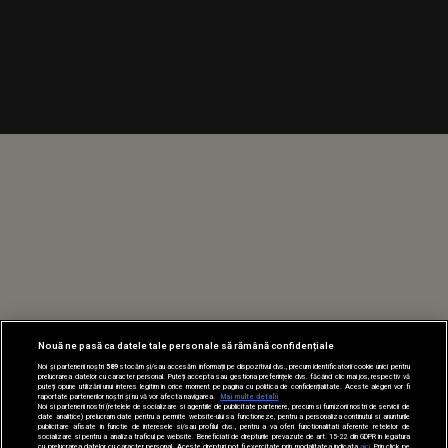
Nouă ne pasă ca datele tale personale să rămână confidențiale
Noi și partenerii noștri
589
stocăm și/sau accesăm informații pe dispozitivul dvs., precum identificatorii cookie unici pentru
prelucrarea datelor cu caracter personal. Puteți accepta sau gestiona preferințele dvs. făcând clic mai jos, respectiv vă
puteți opune utilizării unui interes legitim în orice moment pe pagina cu politica de confidențialitate. Aceste alegeri vor fi
raportate partenerilor noștri și nu vă vor afecta navigarea.
Mai multe detalii
Noi si partenerii nostri (retelele de socializare si agentiile de publicitate partenere, precum si furnizorii nostri de servicii de
date analitice) prelucram date pentru a permite website-ului sa functioneze, pentru a personaliza continutul si anunturile
publicitare afisate in functie de interesele si/sau profilul dvs., pentru a va oferi functionalitati aferente retelelor de
socializare si pentru a analiza traficul pe website. Beneficiati de drepturile prevazute de art. 15-22 din GDPR in legatura
cu prelucrarea datelor cu caracter personal. Aceste drepturi pot fi exercitate prin modalitatea indicata
aici
. Prin click pe