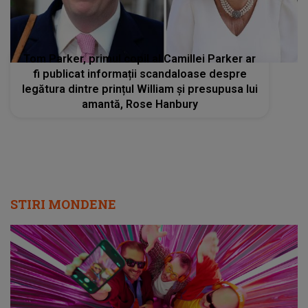
Tom Parker, primul copil al Camillei Parker ar
fi publicat informații scandaloase despre
legătura dintre prințul William și presupusa lui
amantă, Rose Hanbury
STIRI MONDENE