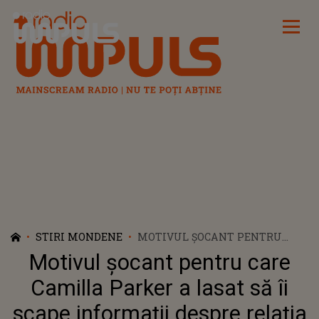
Radio Impuls
STIRI MONDENE
MOTIVUL ȘOCANT PENTRU
CARE CAMILLA PARKER A
Motivul șocant pentru care
LASAT SĂ ÎI SCAPE INFORMAȚII
DESPRE RELAȚIA
Camilla Parker a lasat să îi
EXTRACONJUGALĂ A
scape informații despre relația
PRINȚULUI WILLIAM CU ROSE