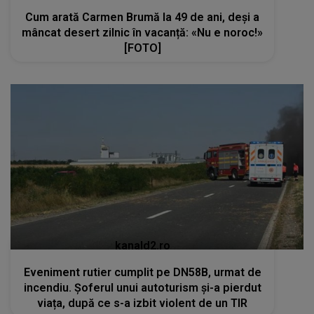
Cum arată Carmen Brumă la 49 de ani, deși a
mâncat desert zilnic în vacanță: «Nu e noroc!»
[FOTO]
kanald2.ro
Eveniment rutier cumplit pe DN58B, urmat de
incendiu. Șoferul unui autoturism și-a pierdut
viața, după ce s-a izbit violent de un TIR