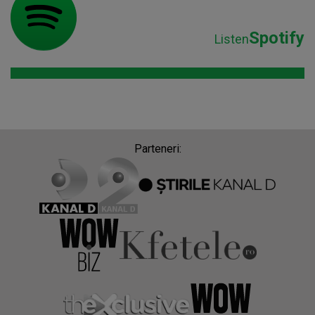
Spotify
Listen
Parteneri: