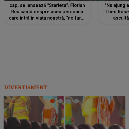
cap, se lansează "Starleta". Florian
"Nu ajung 
Rus cântă despre acea persoană
Theo Rose 
care intră în viața noastră, "ne fură"
ascultă
toate PRIVIRILE, toate GÂNDURILE,
REGĂSIRI
tot UNIVERSUL și fără să ne dăm
trece pr
seama, ajunge să fie motivul
"Pentru t
pentru care zâmbim
departe 
DIVERTISMENT