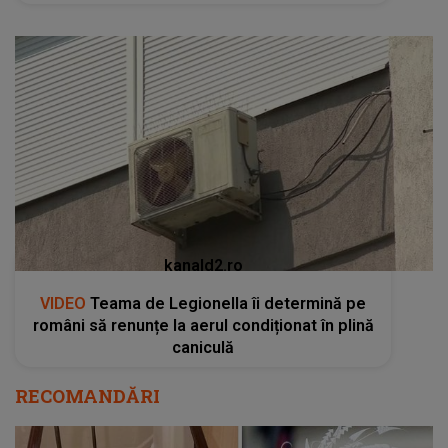
kanald2.ro
VIDEO
Teama de Legionella îi determină pe
români să renunțe la aerul condiționat în plină
caniculă
RECOMANDĂRI