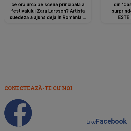
ce oră urcă pe scena principală a
din "Cas
festivalului Zara Larsson? Artista
surprind
suedeză a ajuns deja în România și
ESTE 
s-a filmat din camera de hotel
Alexandr
faptului 
IMED
CONECTEAZĂ-TE CU NOI
Facebook
Like