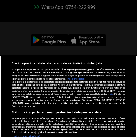
WhatsApp: 0754-222.999
© 2019-2026 DOGAN MEDIA INTERNATIONAL SA, Toate
Nouă ne pasă ca datele tale personale să rămână confidențiale
drepturile rezervate.
Noi și partenerii noștri
589
stocăm și/sau accesăm informații pe dispozitivul dvs., precum identificatorii cookie unici pentru
prelucrarea datelor cu caracter personal. Puteți accepta sau gestiona preferințele dvs. făcând clic mai jos, respectiv vă
puteți opune utilizării unui interes legitim în orice moment pe pagina cu politica de confidențialitate. Aceste alegeri vor fi
raportate partenerilor noștri și nu vă vor afecta navigarea.
Mai multe detalii
Noi si partenerii nostri (retelele de socializare si agentiile de publicitate partenere, precum si furnizorii nostri de servicii de
date analitice) prelucram date pentru a permite website-ului sa functioneze, pentru a personaliza continutul si anunturile
publicitare afisate in functie de interesele si/sau profilul dvs., pentru a va oferi functionalitati aferente retelelor de
socializare si pentru a analiza traficul pe website. Beneficiati de drepturile prevazute de art. 15-22 din GDPR in legatura
cu prelucrarea datelor cu caracter personal. Aceste drepturi pot fi exercitate prin modalitatea indicata
aici
. Prin click pe
“ACCEPT TOATE”, acceptati folosirea tuturor Tehnologiilor de tip Cookie, care implica inclusiv acceptul dvs. cu privire la
stocarea/accesarea informatiilor de catre Vendor-ii cu care colaboram. Prin click pe “VREAU SA MODIFIC SETARILE
INDIVIDUAL” puteti schimba preferintele in mod individual, mai putin cele legate de cookie strict necesare pentru
functionarea website-ului.
Atât noi, cât și partenerii noștri prelucrăm datele pentru a oferi:
Stocarea și/sau accesarea informațiilor de pe un dispozitiv. Măsurarea performanței reclamelor. Utilizarea profilurilor
pentru selectarea conținutului personalizat. Dezvoltarea și îmbunătățirea serviciilor. Crearea profilurilor de conținut
personalizat. Utilizarea profilurilor pentru selectarea publicității personalizate. Crearea profilurilor pentru publicitate
personalizată. Măsurarea performanței conținutului. Înțelegerea publicului prin statistici sau combinații de date din surse
diferite. Utilizarea de date limitate pentru a selecta publicitatea. Utilizarea datelor limitate pentru a selecta conținutul.
Date precise de geolocație și identificarea prin scanarea dispozitivului.
Listă parteneri (furnizori)