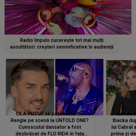
Radio Impuls cucerește tot mai mulți
ascultători: creșteri semnificative în audiență
CE A PUTUT să pățească Emil
Cât de b
Rengle pe scenă la UNTOLD ONE?
Ibacka dup
Cunoscutul dansator a fost
lui Cabral a
dezbrăcat de FLO RIDA în fața
prima zi d