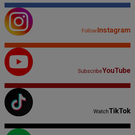
Instagram
Follow
YouTube
Subscribe
TikTok
Watch