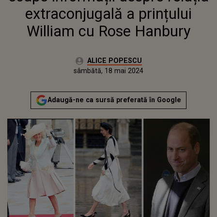
HANBURY
extraconjugală a prințului
William cu Rose Hanbury
Autor:
ALICE POPESCU
Publicat:
joi, 18 mai 2023
Actualizat:
sâmbătă, 18 mai 2024
Adaugă-ne ca sursă preferată în Google