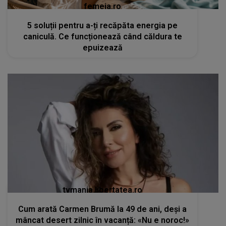
femeia.ro
5 soluții pentru a-ți recăpăta energia pe
caniculă. Ce funcționează când căldura te
epuizează
tvmania.libertatea.ro
Cum arată Carmen Brumă la 49 de ani, deși a
mâncat desert zilnic în vacanță: «Nu e noroc!»