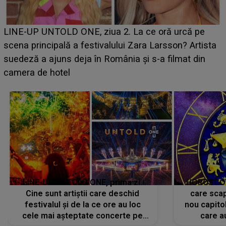
Ce a dezvăluit noua concurentă din "Casa Iubirii" l-a
luat prin surprindere pe Emanuel. CINE ESTE
BĂIATUL VIZAT de Alexandra?! Aflându-se în fața
faptului împlinit, A RECUNOSCUT IMEDIAT: "Am
avut..."
LINE-UP UNTOLD ONE, prima zi.
HOROSCOP 
Cine sunt artiștii care deschid
care scap
festivalul și de la ce ore au loc
nou capitol
cele mai așteptate concerte pe
care a