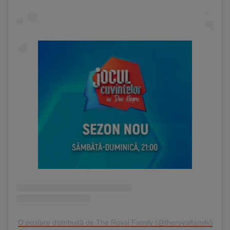
O postare distribuită de The Royal Family (@theroyalfamily)