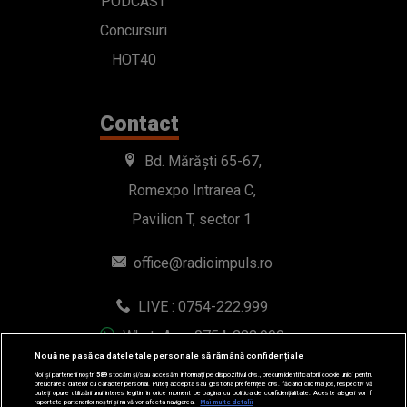
PODCAST
Concursuri
HOT40
Contact
Bd. Mărăști 65-67,
Romexpo Intrarea C,
Pavilion T, sector 1
office@radioimpuls.ro
LIVE : 0754-222.999
WhatsApp: 0754-222.999
Nouă ne pasă ca datele tale personale să rămână confidențiale
Noi și partenerii noștri
589
stocăm și/sau accesăm informații pe dispozitivul dvs., precum identificatorii cookie unici pentru
prelucrarea datelor cu caracter personal. Puteți accepta sau gestiona preferințele dvs. făcând clic mai jos, respectiv vă
puteți opune utilizării unui interes legitim în orice moment pe pagina cu politica de confidențialitate. Aceste alegeri vor fi
raportate partenerilor noștri și nu vă vor afecta navigarea.
Mai multe detalii