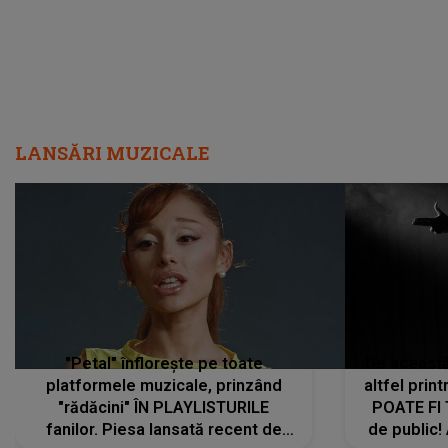
LANSĂRI MUZICALE
"Petal" înflorește pe toate
De această 
platformele muzicale, prinzând
altfel prin
"rădăcini" ÎN PLAYLISTURILE
POATE FI
fanilor. Piesa lansată recent de
de public!