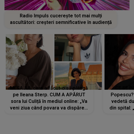
Radio Impuls cucerește tot mai mulți
ascultători: creșteri semnificative în audiență
MESAJUL care a făcut-o să plângă
CE SE Î
pe Ileana Sterp. CUM A APĂRUT
Popescu?
sora lui Culiță în mediul online: „Va
vedetă du
veni ziua când povara va dispărea,
din spital:
iar lacrimile...”