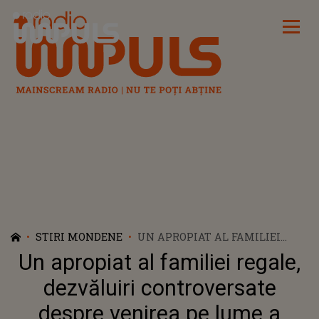
Radio Impuls
STIRI MONDENE
UN APROPIAT AL FAMILIEI
REGALE, DEZVĂLUIRI
Un apropiat al familiei regale,
CONTROVERSATE DESPRE
VENIREA PE LUME A
dezvăluiri controversate
PRINȚULUI HARRY. REGELE
despre venirea pe lume a
CHARLES A FOST DEZAMĂGIT