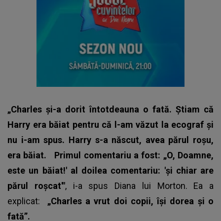
„Charles și-a dorit întotdeauna o fată. Știam că
Harry era băiat pentru că l-am văzut la ecograf și
nu i-am spus. Harry s-a născut, avea părul roșu,
era băiat.
Primul comentariu a fost: „O, Doamne,
este un băiat!' al doilea comentariu: 'și chiar are
părul roșcat'"
, i-a spus Diana lui Morton. Ea a
explicat:
„Charles a vrut doi copii, își dorea și o
fată”.