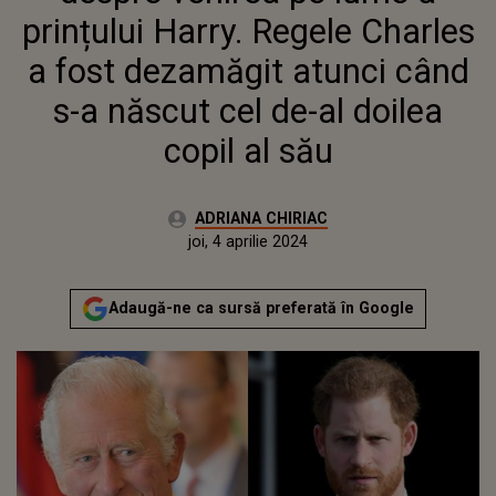
ATUNCI CÂND S-A NĂSCUT CEL
prințului Harry. Regele Charles
DE-AL DOILEA COPIL AL SĂU
a fost dezamăgit atunci când
s-a născut cel de-al doilea
copil al său
Autor:
ADRIANA CHIRIAC
Publicat:
marți, 4 aprilie 2023
Actualizat:
joi, 4 aprilie 2024
Adaugă-ne ca sursă preferată în Google