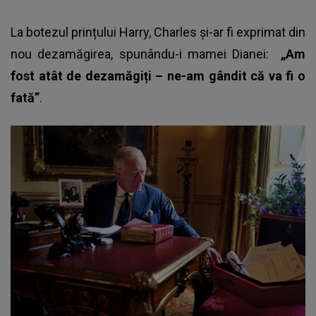
La
botezul prințului Harry
, Charles și-ar fi exprimat din
nou dezamăgirea, spunându-i mamei Dianei:
„Am
fost atât de dezamăgiți – ne-am gândit că va fi o
fată”
.