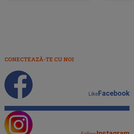
scena principală?
perioadă 
CONECTEAZĂ-TE CU NOI
Facebook
Like
Instagram
Follow