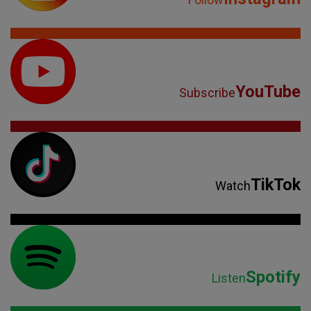
YouTube
Subscribe
TikTok
Watch
Spotify
Listen