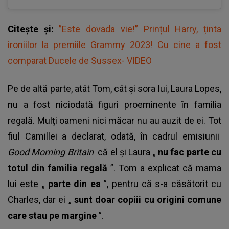
Citește și:
”Este dovada vie!” Prințul Harry, ținta
ironiilor la premiile Grammy 2023! Cu cine a fost
comparat Ducele de Sussex- VIDEO
Pe de altă parte, atât Tom, cât și sora lui, Laura Lopes,
nu a fost niciodată figuri proeminente în familia
regală. Mulți oameni nici măcar nu au auzit de ei. Tot
fiul Camillei a declarat, odată, în cadrul emisiunii
Good Morning Britain
că el și Laura „
nu fac parte cu
totul din familia regală
”. Tom a explicat că mama
lui este „
parte din ea
”, pentru că s-a căsătorit cu
Charles, dar ei „
sunt doar copiii cu origini comune
care stau pe margine
”.