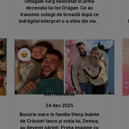
Omagiile curg neîncetat în urma
decesului lui Ion Drăgan. Ce au
transmis colegii de breaslă după ce
îndrăgitul interpret s-a stins din viață
de Crăciun: „Văd cât de multe ai
reușit să obții, cât de mulți oameni te
iubesc și cât de mult te iubește
Dumnezeu
Stiri mondene
24 dec 2025
Bucurie mare în familia Sterp înainte
de Crăciun! Iancu și soția lui, Denisa,
au devenit părinți. Prima imagine cu