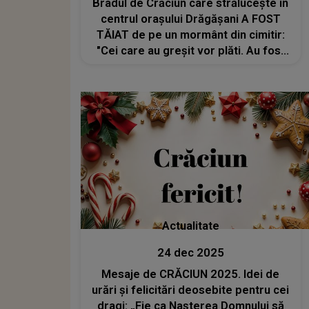
Bradul de Crăciun care strălucește în
centrul orașului Drăgăşani A FOST
TĂIAT de pe un mormânt din cimitir:
"Cei care au greșit vor plăti. Au fost
minciuni și încercări de acoperire a
faptelor". Ce spune familia afectată
și cum a reacționat primarul
Actualitate
24 dec 2025
Mesaje de CRĂCIUN 2025. Idei de
urări și felicitări deosebite pentru cei
dragi: „Fie ca Nașterea Domnului să