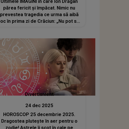
Ultimele IMAGINI în care Ion Drăgan
părea fericit și împăcat. Nimic nu
prevestea tragedia ce urma să aibă
loc în prima zi de Crăciun: „Nu pot să
cred cât de fragilă poate fi granița
dintre cele două lumi... Dumnezeu să
te ierte, Ioane!”
Divertisment
24 dec 2025
HOROSCOP 25 decembrie 2025.
Dragostea plutește în aer pentru o
zodie! Astrele îi scot în cale pe