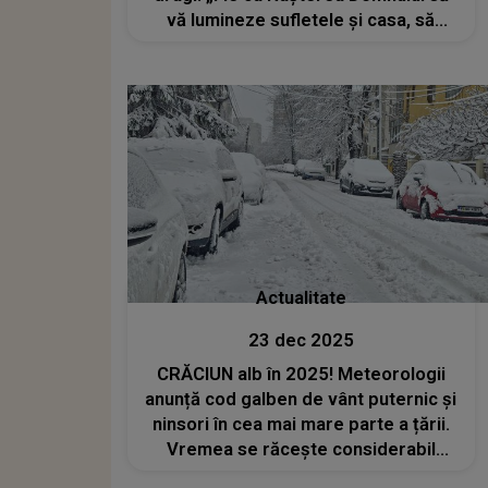
vă lumineze sufletele și casa, să
aveți parte de sănătate, belșug și
fericire!”
Actualitate
23 dec 2025
CRĂCIUN alb în 2025! Meteorologii
anunță cod galben de vânt puternic și
ninsori în cea mai mare parte a țării.
Vremea se răcește considerabil
înaintea sărbătorilor