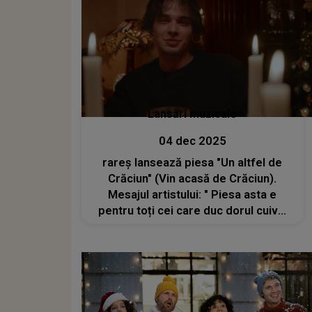
Lansări muzicale
04 dec 2025
rareș lansează piesa "Un altfel de
Crăciun" (Vin acasă de Crăciun).
Mesajul artistului: " Piesa asta e
pentru toți cei care duc dorul cuiva,
dar și pentru cei care încă au norocul
să se întoarcă acasă"