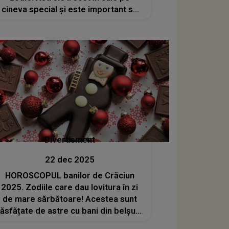
cineva special și este important să
aibă inima deschisă. De Crăciun,
aceasta poate să înceapă o poveste
de iubire care îi va schimba viața
Divertisment
22 dec 2025
HOROSCOPUL banilor de Crăciun
2025. Zodiile care dau lovitura în zi
de mare sărbătoare! Acestea sunt
răsfățate de astre cu bani din belșug,
cadouri neașteptate și momente