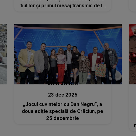
fiul lor și primul mesaj transmis de la
spital: „Fac o filmare să o avem
amintire”
Divertisment
23 dec 2025
„Jocul cuvintelor cu Dan Negru”, a
doua ediție specială de Crăciun, pe
25 decembrie