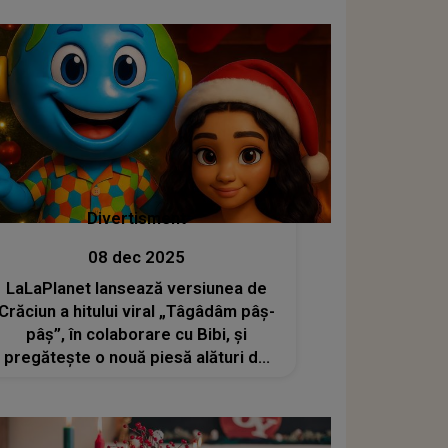
speciale. Vor începe noul an cu
buzunarele pline și noroc pe toate
planurile
Divertisment
08 dec 2025
LaLaPlanet lansează versiunea de
Crăciun a hitului viral „Tâgâdâm pâș-
pâș”, în colaborare cu Bibi, și
pregătește o nouă piesă alături de
Acoustic Boyz și Olivia Addams