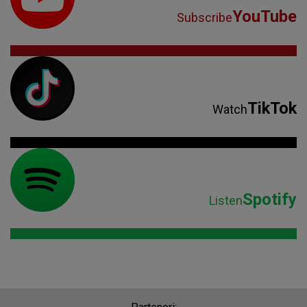
YouTube
Subscribe
TikTok
Watch
Spotify
Listen