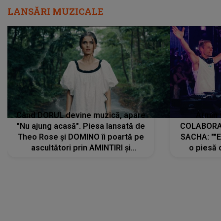
LANSĂRI MUZICALE
Când DORUL devine muzică, apare
Armin 
"Nu ajung acasă". Piesa lansată de
COLABORAR
Theo Rose și DOMINO îi poartă pe
SACHA: ""E
ascultători prin AMINTIRI și
o piesă 
REGĂSIRI, iar drumul emoțiilor
imediat pre
trece prin sufletul publicului:
cu mine șt
"Pentru toți cei care au plecat
păstrăm do
departe ca să le fie mai bine"