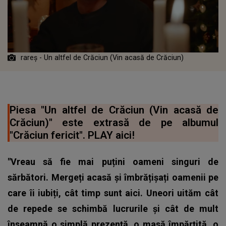
rareș - Un altfel de Crăciun (Vin acasă de Crăciun)
Piesa "Un altfel de Crăciun (Vin acasă de
Crăciun)" este extrasă de pe albumul
"Crăciun fericit". PLAY aici!
"Vreau să fie mai puțini oameni singuri de
sărbători. Mergeți acasă și îmbrățișați oamenii pe
care îi iubiți, cât timp sunt aici. Uneori uităm cât
de repede se schimbă lucrurile și cât de mult
înseamnă o simplă prezență, o masă împărțită, o