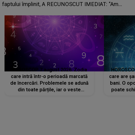
faptului împlinit, A RECUNOSCUT IMEDIAT: "Am
avut..."
HOROSCOP 7 august 2026. Zodia
HOROSCOP 
care intră într-o perioadă marcată
care are șa
de încercări. Problemele se adună
bani. O opo
din toate părțile, iar o veste
poate schi
neașteptată îi dă planurile peste
la
cap