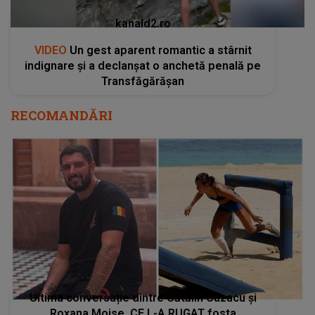
kanald2.ro
VIDEO
Un gest aparent romantic a stârnit
indignare și a declanșat o anchetă penală pe
Transfăgărășan
RECOMANDĂRI
Ultima conversație dintre Cătălin Cazacu și
Roxana Moise. CE L-A RUGAT fosta