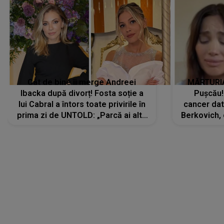
Cât de bine îi merge Andreei
MĂRTURIA
Ibacka după divorț! Fosta soție a
Pușcău!
lui Cabral a întors toate privirile în
cancer dato
prima zi de UNTOLD: „Parcă ai altă
Berkovich, 
strălucire, emani putere,
accident ru
încredere, siguranță...”
Dacă nu 