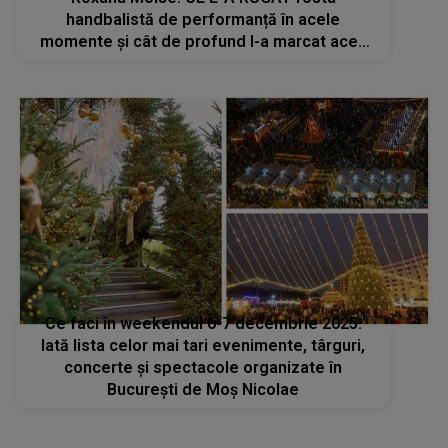
handbalistă de performanță în acele
momente și cât de profund l-a marcat acea
DISCUȚIE: "Din păcate, așa e viața. Uneori e
prea târziu"
Ce faci în weekendul 6-7 decembrie 2025.
Iată lista celor mai tari evenimente, târguri,
concerte și spectacole organizate în
București de Moș Nicolae