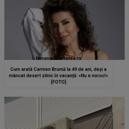
tvmania.libertatea.ro
Cum arată Carmen Brumă la 49 de ani, deși a
mâncat desert zilnic în vacanță: «Nu e noroc!»
[FOTO]