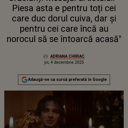
DAR ȘI PENTRU CEI CARE
Piesa asta e pentru toți cei
ÎNCĂ AU NOROCUL SĂ SE
ÎNTOARCĂ ACASĂ"
care duc dorul cuiva, dar și
pentru cei care încă au
norocul să se întoarcă acasă"
Autor:
ADRIANA CHIRIAC
Publicat:
joi, 4 decembrie 2025
Adaugă-ne ca sursă preferată în Google