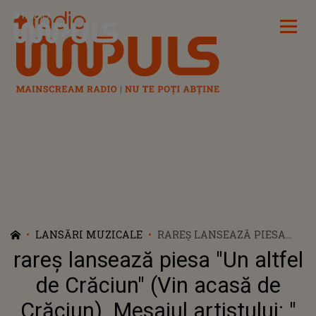
Radio Impuls
LANSĂRI MUZICALE
RAREȘ LANSEAZĂ PIESA
"UN ALTFEL DE CRĂCIUN"
rareș lansează piesa "Un altfel
(VIN ACASĂ DE CRĂCIUN).
MESAJUL ARTISTULUI: "
de Crăciun" (Vin acasă de
PIESA ASTA E PENTRU TOȚI
Crăciun). Mesajul artistului: "
CEI CARE DUC DORUL CUIVA,