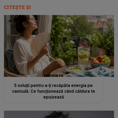
CITEȘTE ȘI
femeia.ro
5 soluții pentru a-ți recăpăta energia pe
caniculă. Ce funcționează când căldura te
epuizează