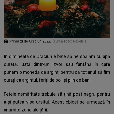
Prima zi de Crăciun 2022
(sursa foto: Pexels )
În dimineața de Crăciun e bine să ne spălăm cu apă
curată, luată dintr-un izvor sau fântână în care
punem o monedă de argint, pentru că tot anul să fim
curați ca argintul, feriți de boli și plin de bani.
Fetele nemăritate trebuie să țină post negru pentru
a-și putea visa ursitul. Acest obicei se urmează în
anumite zone ale țării.