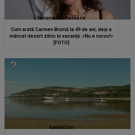
kanald2.ro
VIDEO
Seceta extremă transformă peisajul
Dunării și amenință comunitățile locale