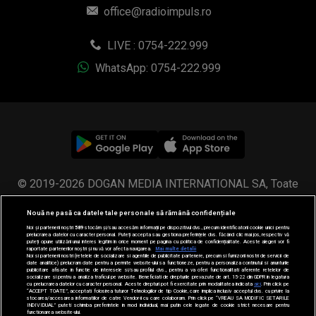
© 2019-2026 DOGAN MEDIA INTERNATIONAL SA, Toate
drepturile rezervate.
Nouă ne pasă ca datele tale personale să rămână confidențiale
Noi și partenerii noștri
589
stocăm și/sau accesăm informații pe dispozitivul dvs., precum identificatorii cookie unici pentru
prelucrarea datelor cu caracter personal. Puteți accepta sau gestiona preferințele dvs. făcând clic mai jos, respectiv vă
puteți opune utilizării unui interes legitim în orice moment pe pagina cu politica de confidențialitate. Aceste alegeri vor fi
raportate partenerilor noștri și nu vă vor afecta navigarea.
Mai multe detalii
Noi si partenerii nostri (retelele de socializare si agentiile de publicitate partenere, precum si furnizorii nostri de servicii de
date analitice) prelucram date pentru a permite website-ului sa functioneze, pentru a personaliza continutul si anunturile
publicitare afisate in functie de interesele si/sau profilul dvs., pentru a va oferi functionalitati aferente retelelor de
socializare si pentru a analiza traficul pe website. Beneficiati de drepturile prevazute de art. 15-22 din GDPR in legatura
cu prelucrarea datelor cu caracter personal. Aceste drepturi pot fi exercitate prin modalitatea indicata
aici
. Prin click pe
“ACCEPT TOATE”, acceptati folosirea tuturor Tehnologiilor de tip Cookie, care implica inclusiv acceptul dvs. cu privire la
stocarea/accesarea informatiilor de catre Vendor-ii cu care colaboram. Prin click pe “VREAU SA MODIFIC SETARILE
INDIVIDUAL” puteti schimba preferintele in mod individual, mai putin cele legate de cookie strict necesare pentru
functionarea website-ului.