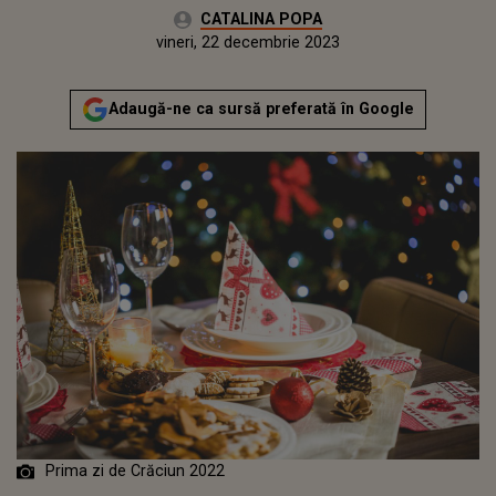
Autor:
CATALINA POPA
Publicat:
joi, 22 decembrie 2022
Actualizat:
vineri, 22 decembrie 2023
Adaugă-ne ca sursă preferată în Google
Prima zi de Crăciun 2022