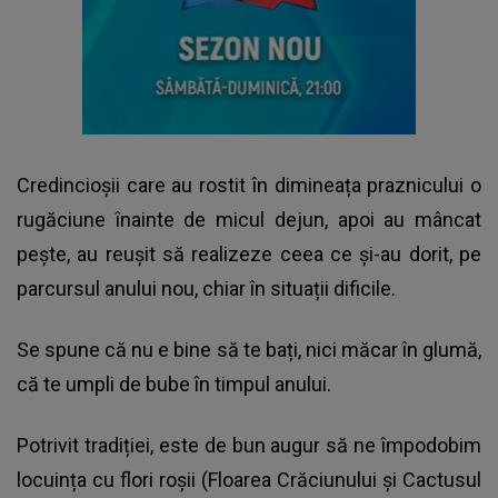
Credincioșii care au rostit în dimineața praznicului o
rugăciune înainte de micul dejun, apoi au mâncat
pește, au reușit să realizeze ceea ce și-au dorit, pe
parcursul anului nou, chiar în situații dificile.
Se spune că nu e bine să te bați, nici măcar în glumă,
că te umpli de bube în timpul anului.
Potrivit tradiției, este de bun augur să ne împodobim
locuința cu flori roșii (Floarea Crăciunului și Cactusul