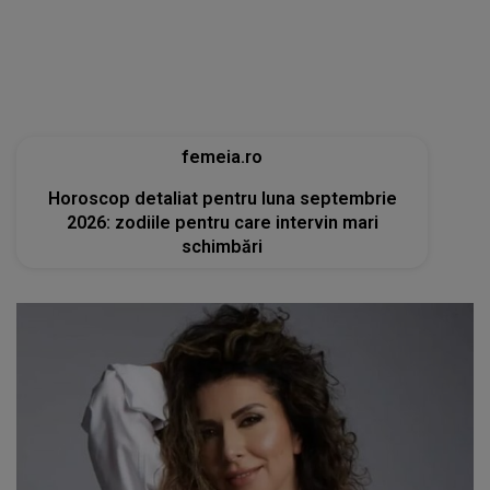
2026: zodiile pentru care intervin mari
schimbări
tvmania.libertatea.ro
Cum arată Carmen Brumă la 49 de ani, deși a
mâncat desert zilnic în vacanță: «Nu e noroc!»
[FOTO]