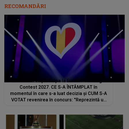
România va participa la Eurovision Song
Contest 2027. CE S-A ÎNTÂMPLAT în
momentul în care s-a luat decizia și CUM S-A
VOTAT revenirea în concurs: "Reprezintă un
proiect strategic de..."
Cine va cânta în cea mai urmărită seară a