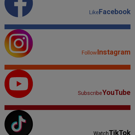
YouTube
Subscribe
TikTok
Watch
Spotify
Listen