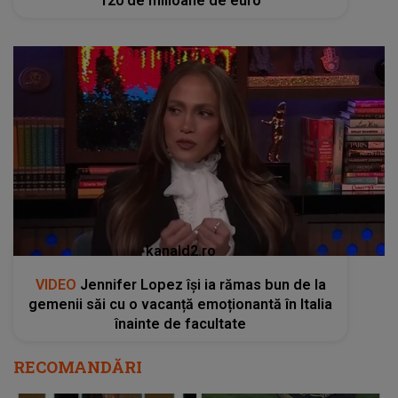
120 de milioane de euro
kanald2.ro
VIDEO
Jennifer Lopez își ia rămas bun de la
gemenii săi cu o vacanță emoționantă în Italia
înainte de facultate
RECOMANDĂRI