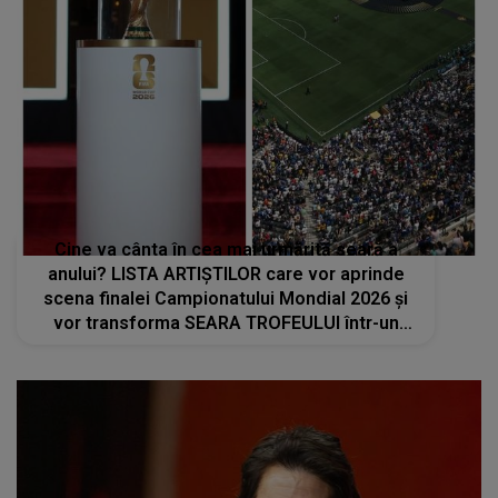
Cine va cânta în cea mai urmărită seară a
anului? LISTA ARTIȘTILOR care vor aprinde
scena finalei Campionatului Mondial 2026 și
vor transforma SEARA TROFEULUI într-un
show de neuitat: "Ceremonia de închidere va
încheia..."