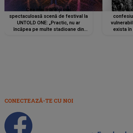
Cea mai mare și mai
Charli xc
spectaculoasă scenă de festival la
confesiu
UNTOLD ONE: „Practic, nu ar
vulnerabil
încăpea pe multe stadioane din
exista în
lume”. Evenimentul începe joi, 6
august 2026
CONECTEAZĂ-TE CU NOI