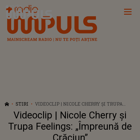
Radio Impuls
STIRI
VIDEOCLIP | NICOLE CHERRY ŞI TRUPA
FEELINGS: „ÎMPREUNĂ DE CRĂCIUN”
Videoclip | Nicole Cherry şi
Trupa Feelings: „Împreună de
Crăciun”