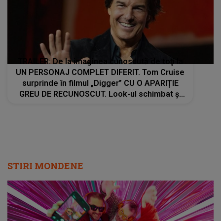
TRAILER: De la imaginea cunoscută de toţi la
UN PERSONAJ COMPLET DIFERIT. Tom Cruise
surprinde în filmul „Digger” CU O APARIȚIE
GREU DE RECUNOSCUT. Look-ul schimbat şi
detaliile personajului au făcut ca mulţi fani să
privească de două ori imaginile
STIRI MONDENE