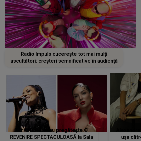
Radio Impuls cucerește tot mai mulți
ascultători: creșteri semnificative în audiență
Tania Turtureanu pregătește O
Alexandra
REVENIRE SPECTACULOASĂ la Sala
ușa cătr