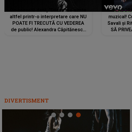
De această dată, "Dilaila" se simte
COLABORAR
altfel printr-o interpretare care NU
muzical! C
POATE FI TRECUTĂ CU VEDEREA
Savali și Ri
de public! Alexandra Căpitănescu
SĂ PRIV
a lansat VERSIUNEA LIVE a piesei
DIVERTISMENT