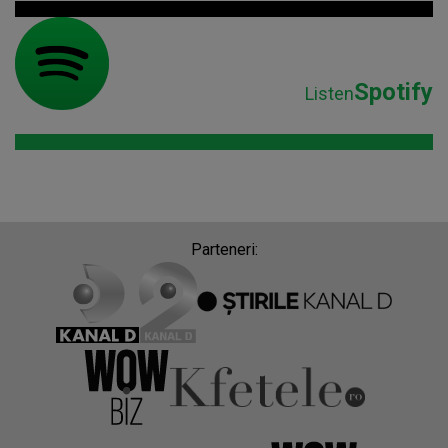
Spotify
Listen
Parteneri: