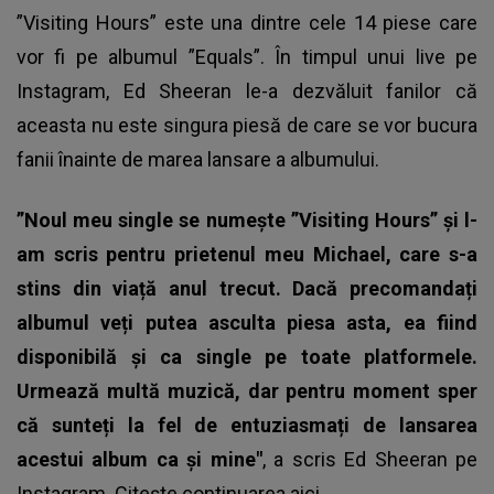
”Visiting Hours” este una dintre cele 14 piese care
vor fi pe albumul ”Equals”. În timpul unui live pe
Instagram,
Ed Sheeran
le-a dezvăluit fanilor că
aceasta nu este singura piesă de care se vor bucura
fanii înainte de marea lansare a albumului.
”Noul meu single se numește ”Visiting Hours” și l-
am scris pentru prietenul meu Michael, care s-a
stins din viață anul trecut. Dacă precomandați
albumul veți putea asculta piesa asta, ea fiind
disponibilă și ca single pe toate platformele.
Urmează multă muzică, dar pentru moment sper
că sunteți la fel de entuziasmați de lansarea
acestui album ca și mine"
, a scris Ed Sheeran pe
Instagram. Citește continuarea
aici
.