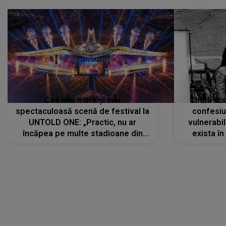
Cea mai mare și mai
Charli xc
spectaculoasă scenă de festival la
confesiu
UNTOLD ONE: „Practic, nu ar
vulnerabil
încăpea pe multe stadioane din
exista în
lume”. Evenimentul începe joi, 6
august 2026