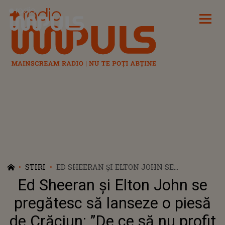
Radio Impuls
STIRI
ED SHEERAN ȘI ELTON JOHN SE
PREGĂTESC SĂ LANSEZE O PIESĂ DE
Ed Sheeran și Elton John se
CRĂCIUN: ”DE CE SĂ NU PROFIT DE
OPORTUNITATEA ASTA?"
pregătesc să lanseze o piesă
de Crăciun: ”De ce să nu profit