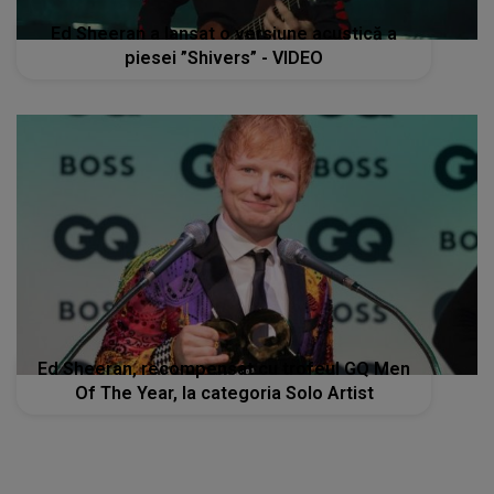
Ed Sheeran a lansat o versiune acustică a
piesei ”Shivers” - VIDEO
Ed Sheeran, recompensat cu trofeul GQ Men
Of The Year, la categoria Solo Artist