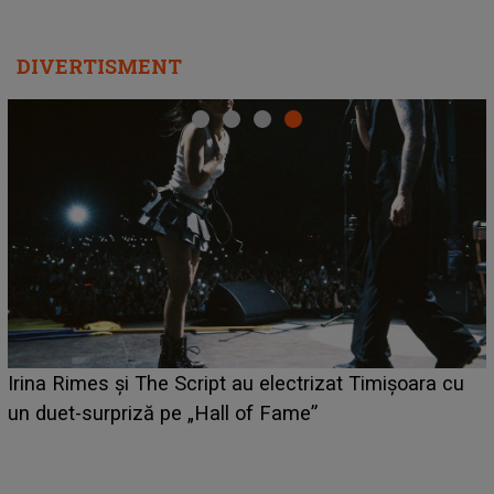
DIVERTISMENT
HOROSCOP 6 aug
The Script au electrizat Timișoara cu
câștige mai mulți
ză pe „Hall of Fame”
poate schimba si