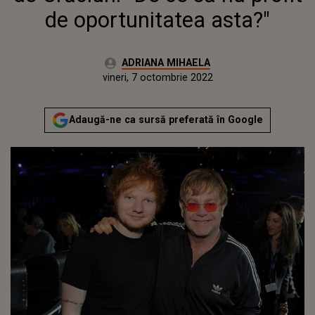
de oportunitatea asta?"
Autor:
ADRIANA MIHAELA
Publicat:
joi, 7 octombrie 2021
Actualizat:
vineri, 7 octombrie 2022
Adaugă-ne ca sursă preferată în Google