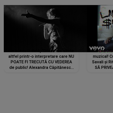
De această dată, "Dilaila" se simte
COLABORAR
altfel printr-o interpretare care NU
muzical! C
POATE FI TRECUTĂ CU VEDEREA
Savali și Ri
de public! Alexandra Căpitănescu
SĂ PRIV
a lansat VERSIUNEA LIVE a piesei