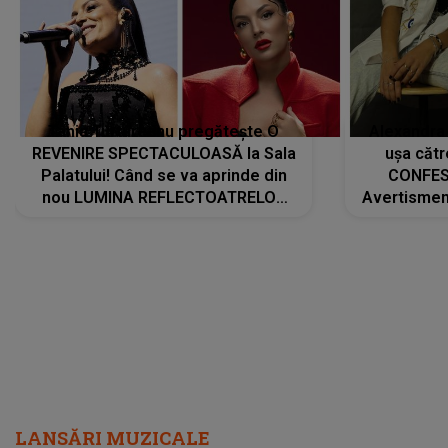
Tania Turtureanu pregătește O
Alexandra
REVENIRE SPECTACULOASĂ la Sala
ușa cătr
Palatului! Când se va aprinde din
CONFES
nou LUMINA REFLECTOATRELOR
Avertismentu
pentru artistă: " Vor fi multe
rămas ÎNT
cântece noi, în premieră. Cântece
au format-
care abia acum învață să respire"
"Am f
LANSĂRI MUZICALE