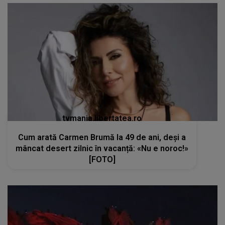
tvmania.libertatea.ro
Cum arată Carmen Brumă la 49 de ani, deși a
mâncat desert zilnic în vacanță: «Nu e noroc!»
[FOTO]