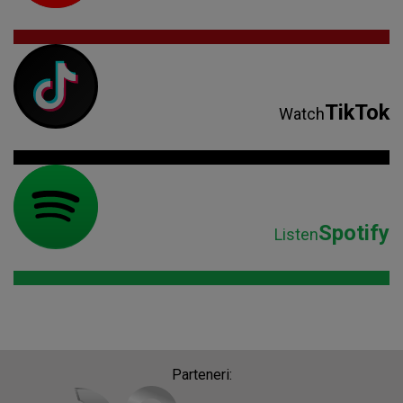
TikTok
Watch
Spotify
Listen
Parteneri: