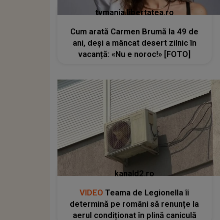
tvmania.libertatea.ro
Cum arată Carmen Brumă la 49 de
ani, deși a mâncat desert zilnic în
vacanță: «Nu e noroc!» [FOTO]
kanald2.ro
VIDEO
Teama de Legionella îi
determină pe români să renunțe la
aerul condiționat în plină caniculă