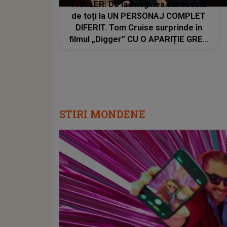
TRAILER: De la imaginea cunoscută
de toţi la UN PERSONAJ COMPLET
DIFERIT. Tom Cruise surprinde în
filmul „Digger” CU O APARIȚIE GREU
DE RECUNOSCUT. Look-ul schimbat
şi detaliile personajului au făcut ca
mulţi fani să privească de două ori
imaginile
STIRI MONDENE