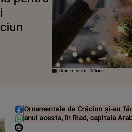
i
ciun
0
Oranamente de Crăciun
DISTRIBUIE ARTICOLUL
Ornamentele de Crăciun și-au făc
anul acesta, în Riad, capitala Arab