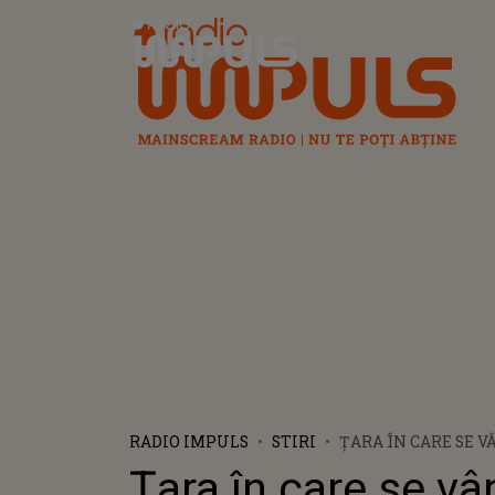
Radio Impuls
RADIO IMPULS
STIRI
ŢARA ÎN CARE SE 
DATĂ BRAZI ŞI OR
Ţara în care se v