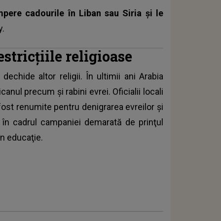
mpere cadourile în Liban sau Siria şi le
y.
stricțiile religioase
echide altor religii. În ultimii ani Arabia
canul precum şi rabini evrei. Oficialii locali
ost renumite pentru denigrarea evreilor şi
 în cadrul campaniei demarată de prinţul
n educaţie.