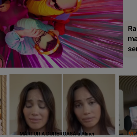
Ra
ma
se
MĂRTURIA DUREROASĂ a Alinei
VI