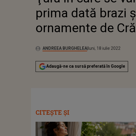
prima dată brazi ş
ornamente de Cră
Publicat:
Autor:
marți, 22 decembrie 202
Actualizat:
ANDREEA BURGHELEA
luni, 18 iulie 2022
Adaugă-ne ca sursă preferată în Google
CITEȘTE ȘI