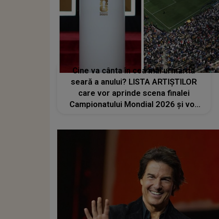
Cine va cânta în cea mai urmărită
seară a anului? LISTA ARTIȘTILOR
care vor aprinde scena finalei
Campionatului Mondial 2026 și vor
transforma SEARA TROFEULUI într-
un show de neuitat: "Ceremonia de
închidere va încheia..."