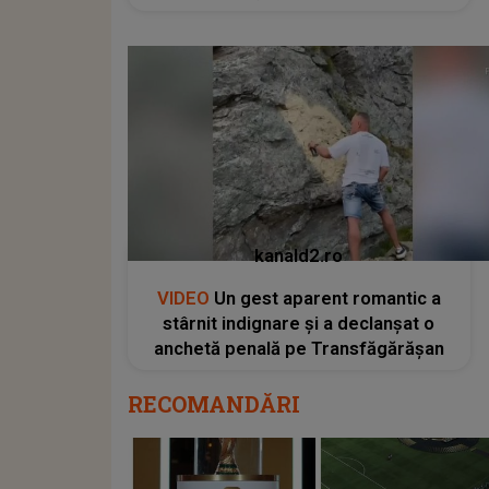
kanald2.ro
VIDEO
Un gest aparent romantic a
stârnit indignare și a declanșat o
anchetă penală pe Transfăgărășan
RECOMANDĂRI