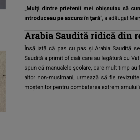
„Mulţi dintre prietenii mei obişnuiau să cu
introduceau pe ascuns în ţară"
, a adăugat Mar
Arabia Saudită ridică din re
Însă iată că pas cu pas și Arabia Saudită se d
Saudită a primit oficiali care au legătură cu Vati
spun că manualele şcolare, care mult timp au f
altor non-muslmani, urmează să fie revizuite
moştenitor pentru combaterea extremismului î