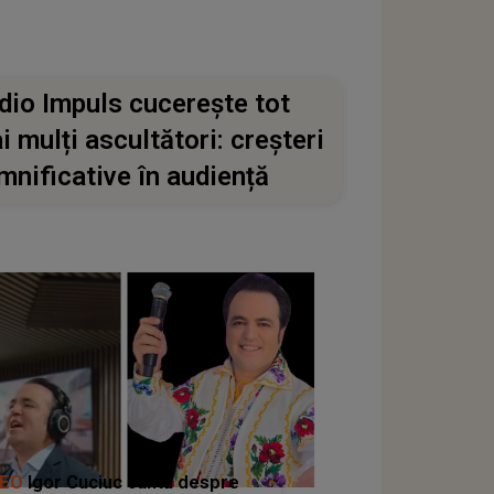
dio Impuls cucerește tot
i mulți ascultători: creșteri
mnificative în audiență
DEO
Igor Cuciuc cântă despre