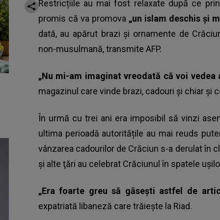
Restricțiile au mai fost relaxate după ce p
promis că va promova
„un islam deschis şi 
dată, au apărut brazi și ornamente de Crăciun,
non-musulmană, transmite AFP.
„Nu mi-am imaginat vreodată că voi vedea 
magazinul care vinde brazi, cadouri şi chiar şi
În urmă cu trei ani era imposibil să vinzi as
ultima perioadă autoritățile au mai reuds pute
vânzarea cadourilor de Crăciun s-a derulat în clan
şi alte ţări au celebrat Crăciunul în spatele uşil
„Era foarte greu să găseşti astfel de arti
expatriată libaneză care trăieşte la Riad.