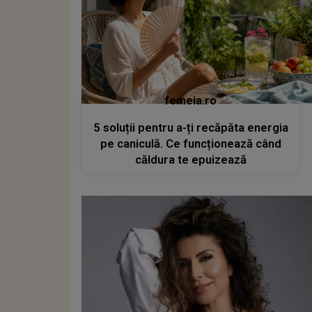
femeia.ro
5 soluții pentru a-ți recăpăta energia
pe caniculă. Ce funcționează când
căldura te epuizează