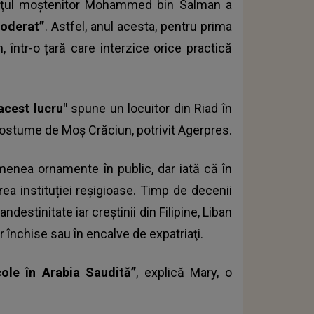
rinţul moştenitor Mohammed bin Salman a
moderat”
. Astfel, anul acesta, pentru prima
 într-o țară care interzice orice practică
acest lucru"
spune un locuitor din Riad în
 costume de Moş Crăciun, potrivit Agerpres.
emenea ornamente în public, dar iată că în
rea instituției reșigioase. Timp de decenii
destinitate iar creştinii din Filipine, Liban
or închise sau în encalve de expatriaţi.
cole în Arabia Saudită”
, explică Mary, o