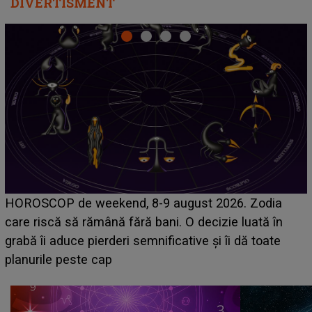
DIVERTISMENT
Emanuel a ținut ACEST DETALIU ASCUNS până
acum! În fața Alexandrei, concurentul din Casa Iubirii
face o MĂRTURISIRE NEAȘTEPTATĂ despre mama
sa: "I-am spus și ei în față, eu nu te iubesc pentru
că..."