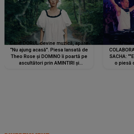
Când DORUL devine muzică, apare
Armin 
"Nu ajung acasă". Piesa lansată de
COLABORAR
Theo Rose și DOMINO îi poartă pe
SACHA: ""E
ascultători prin AMINTIRI și
o piesă 
REGĂSIRI, iar drumul emoțiilor
imediat pre
trece prin sufletul publicului:
cu mine șt
"Pentru toți cei care au plecat
păstrăm do
departe ca să le fie mai bine"