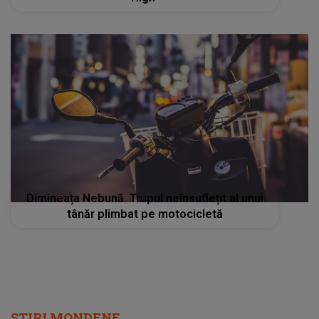
Dimineața Nebună. Trupul neînsuflețit al unui
tânăr plimbat pe motocicletă
STIRI MONDENE