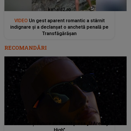
kanald2.ro
VIDEO
Un gest aparent romantic a stârnit
indignare și a declanșat o anchetă penală pe
Transfăgărășan
RECOMANDĂRI
DJ Snake și Future au lansat piesa „U Are My
High”