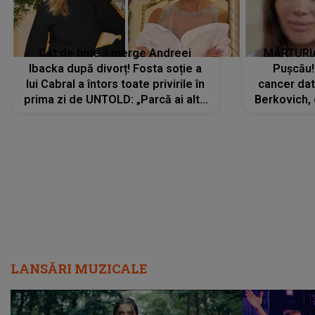
Cât de bine îi merge Andreei
MĂRTURIA
Ibacka după divorț! Fosta soție a
Pușcău!
lui Cabral a întors toate privirile în
cancer dato
prima zi de UNTOLD: „Parcă ai altă
Berkovich, 
strălucire, emani putere,
accident ru
încredere, siguranță...”
Dacă nu 
LANSĂRI MUZICALE