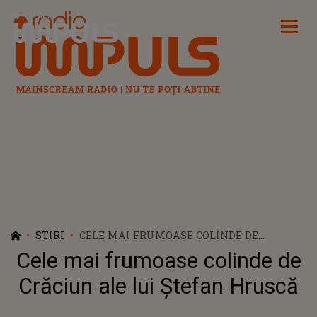
Radio Impuls
STIRI
CELE MAI FRUMOASE COLINDE DE
CRĂCIUN ALE LUI ŞTEFAN HRUSCĂ
Cele mai frumoase colinde de
Crăciun ale lui Ştefan Hruscă