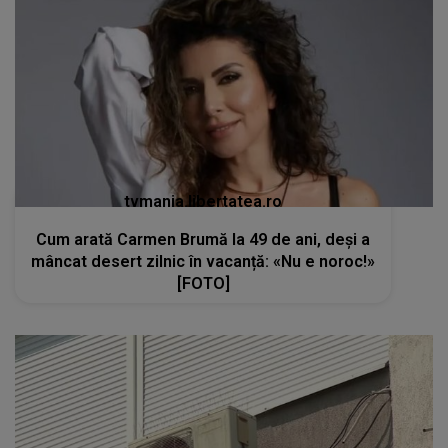
tvmania.libertatea.ro
Cum arată Carmen Brumă la 49 de ani, deși a
mâncat desert zilnic în vacanță: «Nu e noroc!»
[FOTO]