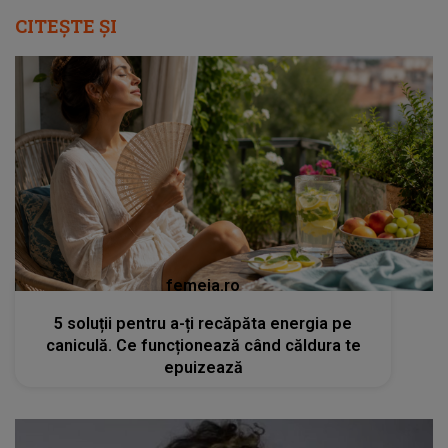
CITEȘTE ȘI
femeia.ro
5 soluții pentru a-ți recăpăta energia pe
caniculă. Ce funcționează când căldura te
epuizează