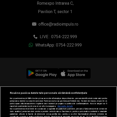
Romexpo Intrarea C,
Pavilion T, sector 1
office@radioimpuls.ro
LIVE : 0754-222.999
WhatsApp: 0754-222.999
© 2019-2026 DOGAN MEDIA INTERNATIONAL SA, Toate
Nouă ne pasă ca datele tale personale să rămână confidențiale
drepturile rezervate.
Noi și partenerii noștri
589
stocăm și/sau accesăm informații pe dispozitivul dvs., precum identificatorii cookie unici pentru
prelucrarea datelor cu caracter personal. Puteți accepta sau gestiona preferințele dvs. făcând clic mai jos, respectiv vă
puteți opune utilizării unui interes legitim în orice moment pe pagina cu politica de confidențialitate. Aceste alegeri vor fi
raportate partenerilor noștri și nu vă vor afecta navigarea.
Mai multe detalii
Noi si partenerii nostri (retelele de socializare si agentiile de publicitate partenere, precum si furnizorii nostri de servicii de
date analitice) prelucram date pentru a permite website-ului sa functioneze, pentru a personaliza continutul si anunturile
publicitare afisate in functie de interesele si/sau profilul dvs., pentru a va oferi functionalitati aferente retelelor de
socializare si pentru a analiza traficul pe website. Beneficiati de drepturile prevazute de art. 15-22 din GDPR in legatura