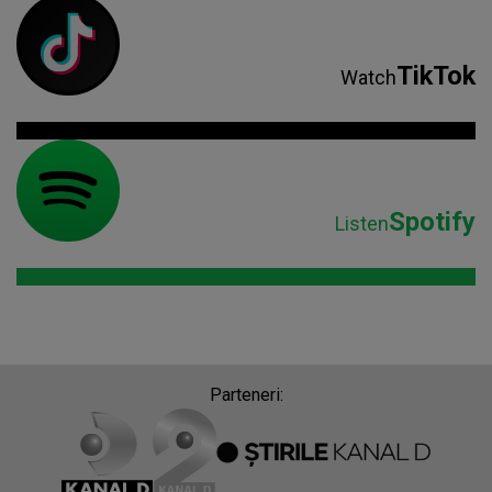
TikTok
Watch
Spotify
Listen
Parteneri: