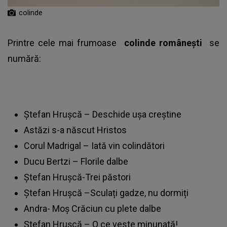
colinde
Printre cele mai frumoase
colinde românești
se
numără:
Ştefan Hruşcă – Deschide uşa creştine
Astăzi s-a născut Hristos
Corul Madrigal – Iată vin colindători
Ducu Bertzi – Florile dalbe
Ștefan Hrușcă-Trei păstori
Ștefan Hrușcă –Sculați gadze, nu dormiți
Andra- Moș Crăciun cu plete dalbe
Ștefan Hrușcă – O ce veste minunată!