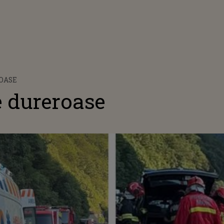
OASE
 dureroase