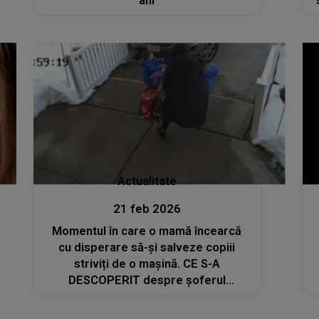
ani
Actualitate
21 feb 2026
Momentul în care o mamă încearcă
cu disperare să-și salveze copiii
striviți de o mașină. CE S-A
DESCOPERIT despre șoferul
autoturismului este REVOLTĂTOR.
Modul în care s-a dat jos din mașină