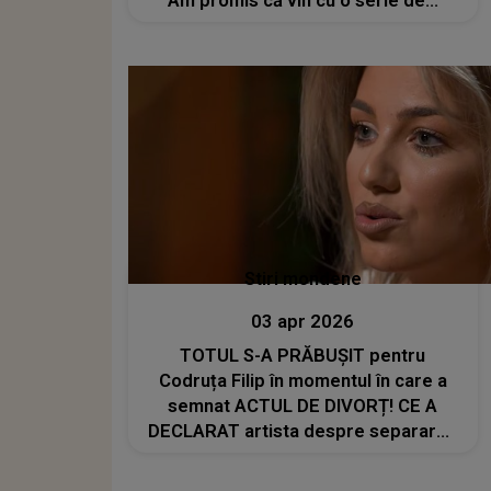
"Am promis că vin cu o serie de..."
Stiri mondene
03 apr 2026
TOTUL S-A PRĂBUȘIT pentru
Codruța Filip în momentul în care a
semnat ACTUL DE DIVORȚ! CE A
DECLARAT artista despre separarea
de Valentin Sanfira: „Am simțit că
mor. M-am urcat în mașină și efectiv