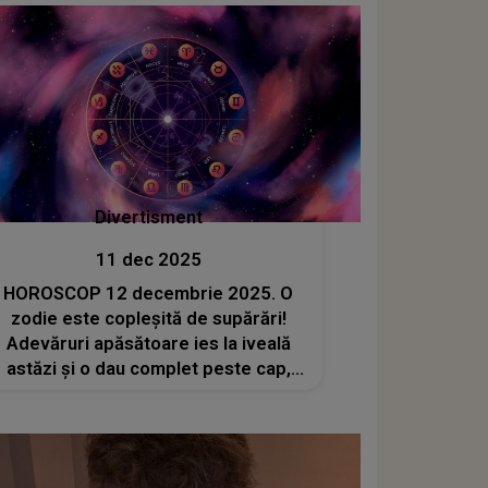
Divertisment
11 dec 2025
HOROSCOP 12 decembrie 2025. O
zodie este copleșită de supărări!
Adevăruri apăsătoare ies la iveală
astăzi și o dau complet peste cap,
lăsând-o să verse lacrimi amare