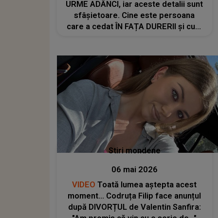
URME ADÂNCI, iar aceste detalii sunt
sfâșietoare. Cine este persoana
care a cedat ÎN FAȚA DURERII și cum
ar fi putut să fie salvată Ionela
Narcisa: "Îmi pare rău că ai dus..."
Stiri mondene
06 mai 2026
VIDEO
Toată lumea aștepta acest
moment... Codruța Filip face anunțul
după DIVORȚUL de Valentin Sanfira: