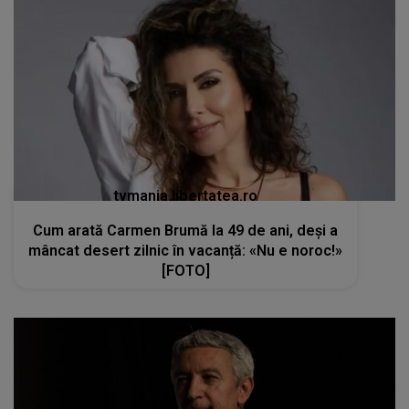
tvmania.libertatea.ro
Cum arată Carmen Brumă la 49 de ani, deși a
mâncat desert zilnic în vacanță: «Nu e noroc!»
[FOTO]