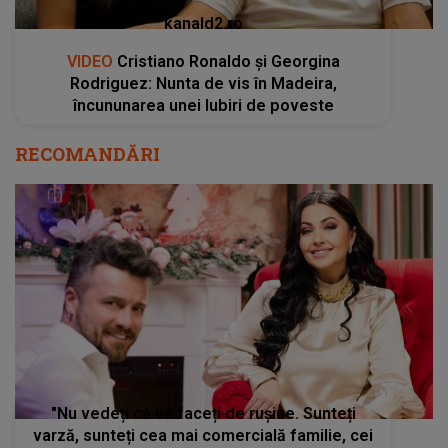
kanald2.ro
VIDEO
Cristiano Ronaldo și Georgina
Rodriguez: Nunta de vis în Madeira,
încununarea unei Iubiri de poveste
RECOMANDĂRI
"Nu vedeți că vă faceți de rușine. Sunteți
varză, sunteți cea mai comercială familie, cei