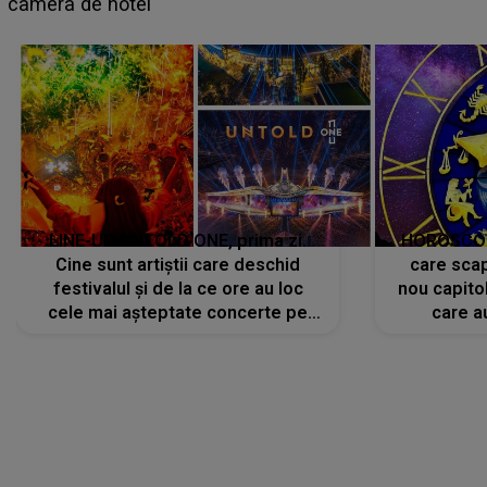
faptului împlinit, A RECUNOSCUT IMEDIAT: "Am
avut..."
LINE-UP UNTOLD ONE, prima zi.
HOROSCOP 
Cine sunt artiștii care deschid
care scap
festivalul și de la ce ore au loc
nou capitol
cele mai așteptate concerte pe
care a
scena principală?
perioadă 