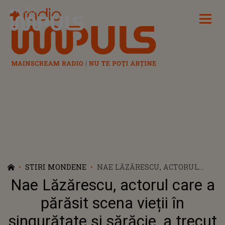
Radio Impuls
STIRI MONDENE
NAE LĂZĂRESCU, ACTORUL
CARE A PĂRĂSIT SCENA VIEȚII
Nae Lăzărescu, actorul care a
ÎN SINGURĂTATE ȘI SĂRĂCIE, A
TRECUT PRIN EPISOADE DE
părăsit scena vieții în
COȘMAR DE-A LUNGUL VIEȚII:
singurătate și sărăcie, a trecut
"CÂND EL ERA PE MASĂ, MORT,