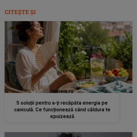
CITEȘTE ȘI
femeia.ro
5 soluții pentru a-ți recăpăta energia pe
caniculă. Ce funcționează când căldura te
epuizează