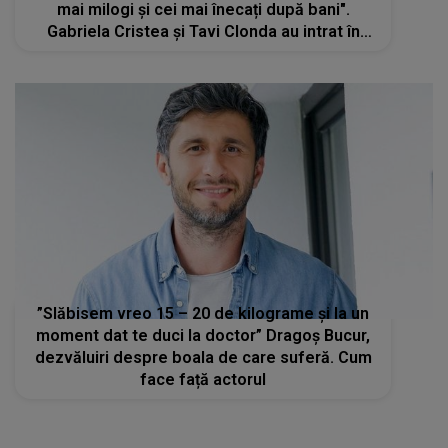
mai milogi și cei mai înecați după bani".
Gabriela Cristea și Tavi Clonda au intrat în
gura haterilor. Avalanșa de critici primită
”Slăbisem vreo 15 – 20 de kilograme și la un
moment dat te duci la doctor” Dragoș Bucur,
dezvăluiri despre boala de care suferă. Cum
face față actorul