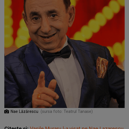
Nae Lăzărescu
(sursa foto: Teatrul Tanase)
Citește și:
Vasile Muraru l-a visat pe Nae Lazarescu.