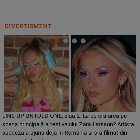
DIVERTISMENT
Ce a dezvăluit noua concurentă din "Casa Iubirii" l-a
luat prin surprindere pe Emanuel. CINE ESTE
BĂIATUL VIZAT de Alexandra?! Aflându-se în fața