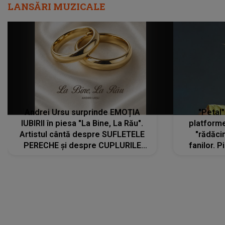
LANSĂRI MUZICALE
Andrei Ursu surprinde EMOȚIA
"Petal"
IUBIRII în piesa "La Bine, La Rău".
platforme
Artistul cântă despre SUFLETELE
"rădăci
PERECHE și despre CUPLURILE
fanilor. 
care aleg să meargă împreună pe
Arian
același drum, INDIFERENT DE CE LE
ascultă
REZERVĂ VIAȚA