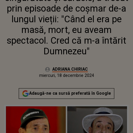
EU AVEAM SPECTACOL. CRED CĂ
prin episoade de coșmar de-a
M-A ÎNTĂRIT DUMNEZEU"
lungul vieții: "Când el era pe
masă, mort, eu aveam
spectacol. Cred că m-a întărit
Dumnezeu"
Autor:
ADRIANA CHIRIAC
Publicat:
duminică, 5 mai 2024
Actualizat:
miercuri, 18 decembrie 2024
Adaugă-ne ca sursă preferată în Google