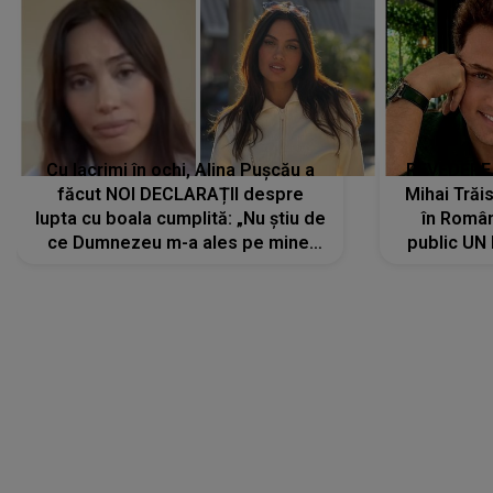
Cu lacrimi în ochi, Alina Pușcău a
REVEDERE
făcut NOI DECLARAȚII despre
Mihai Trăis
lupta cu boala cumplită: „Nu știu de
în Români
ce Dumnezeu m-a ales pe mine.
public UN
Am cancer la sân, am intrat în
"Nu știu ce
metastază...”