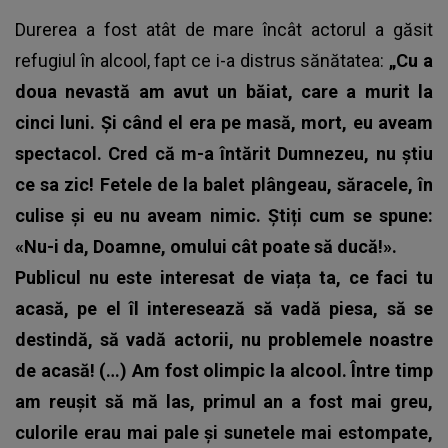
Durerea a fost atât de mare încât
actorul a găsit
refugiul în alcool
, fapt ce i-a distrus sănătatea:
„Cu a
doua nevastă am avut un băiat, care a murit la
cinci luni. Și când el era pe masă, mort, eu aveam
spectacol. Cred că m-a întărit Dumnezeu, nu știu
ce sa zic! Fetele de la balet plângeau, săracele, în
culise și eu nu aveam nimic. Știți cum se spune:
«Nu-i da, Doamne, omului cât poate să ducă!».
Publicul nu este interesat de viața ta, ce faci tu
acasă, pe el îl interesează să vadă piesa, să se
destindă, să vadă actorii, nu problemele noastre
de acasă! (…) Am fost olimpic la alcool. Între timp
am reușit să mă las, primul an a fost mai greu,
culorile erau mai pale și sunetele mai estompate,