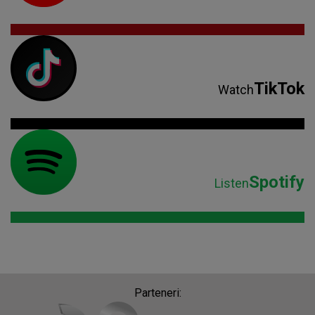
TikTok
Watch
Spotify
Listen
Parteneri: