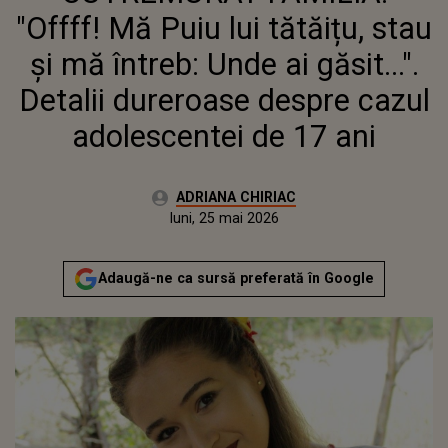
ADOLESCENTEI DE 17 ANI
"Offff! Mă Puiu lui tătăițu, stau
și mă întreb: Unde ai găsit...".
Detalii dureroase despre cazul
adolescentei de 17 ani
Autor:
ADRIANA CHIRIAC
Publicat:
luni, 25 mai 2026
Actualizat:
luni, 25 mai 2026
Adaugă-ne ca sursă preferată în Google