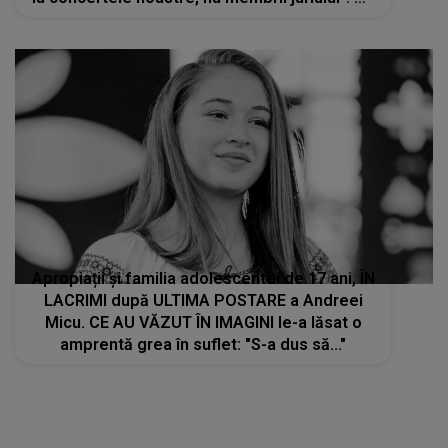
s-a întâmplat, de fapt, la repetiția generală?
Apropiații și familia adolescentei de 17 ani, ÎN
LACRIMI după ULTIMA POSTARE a Andreei
Micu. CE AU VĂZUT ÎN IMAGINI le-a lăsat o
amprentă grea în suflet: "S-a dus să..."