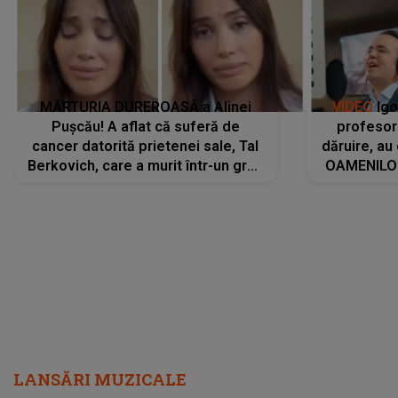
MĂRTURIA DUREROASĂ a Alinei
VIDEO
Igo
Pușcău! A aflat că suferă de
profesori
cancer datorită prietenei sale, Tal
dăruire, au
Berkovich, care a murit într-un grav
OAMENILOR
accident rutier: „Mi-a salvat viața.
despre
Dacă nu era ea, nici eu nu mai
amprente 
eram...”
ELEVILOR,
anilor: "
LANSĂRI MUZICALE