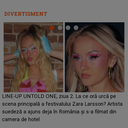
DIVERTISMENT
Ce a dezvăluit noua concurentă din "Casa Iubirii" l-a
luat prin surprindere pe Emanuel. CINE ESTE
BĂIATUL VIZAT de Alexandra?! Aflându-se în fața
faptului împlinit, A RECUNOSCUT IMEDIAT: "Am
avut..."