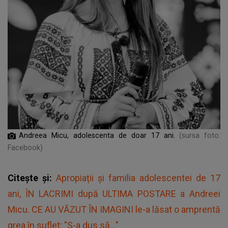
Andreea Micu, adolescenta de doar 17 ani.
(sursa foto:
Facebook)
Citește și:
Apropiații și familia adolescentei de 17
ani, ÎN LACRIMI după ULTIMA POSTARE a Andreei
Micu. CE AU VĂZUT ÎN IMAGINI le-a lăsat o amprentă
grea în suflet: "S-a dus să..."