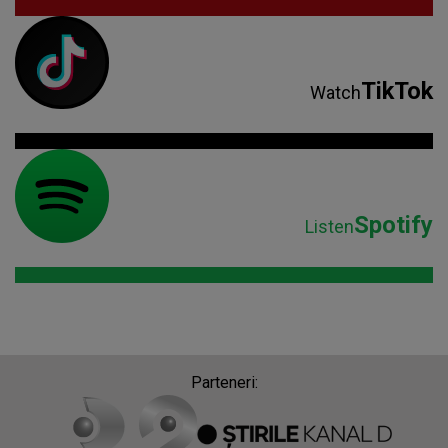
TikTok
Watch
Spotify
Listen
Parteneri: