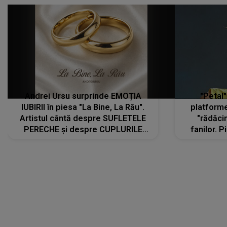
Andrei Ursu surprinde EMOȚIA
"Petal"
IUBIRII în piesa "La Bine, La Rău".
platforme
Artistul cântă despre SUFLETELE
"rădăci
PERECHE și despre CUPLURILE
fanilor. 
care aleg să meargă împreună pe
Arian
același drum, INDIFERENT DE CE LE
ascultă
REZERVĂ VIAȚA