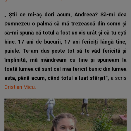
„
Știi ce mi-aș dori acum, Andreea? Să-mi dea
Dumnezeu o palmă să mă trezească din somn și
să-mi spună că totul a fost un vis urât și că tu ești
bine. 17 ani de bucurii, 17 ani fericiți lângă tine,
puiule. Te-am dus peste tot să te văd fericită și
împlinită, mă mândream cu tine și spuneam la
toată lumea că sunt cel mai fericit bunic din lumea
asta, până acum, când totul a luat sfârșit”,
a scris
Cristian Micu.