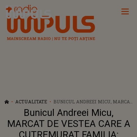
Radio Impuls
ACTUALITATE
BUNICUL ANDREEI MICU, MARCAT
DE VESTEA CARE A CUTREMURAT
Bunicul Andreei Micu,
FAMILIA: "OFFFF! MĂ PUIU LUI
TĂTĂIȚU, STAU ȘI MĂ ÎNTREB:
MARCAT DE VESTEA CARE A
UNDE AI GĂSIT...". DETALII
CUTREMURAT FAMILIA:
DUREROASE DESPRE CAZUL