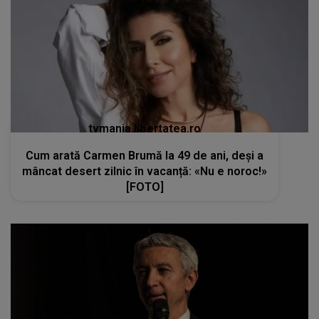
tvmania.libertatea.ro
Cum arată Carmen Brumă la 49 de ani, deși a
mâncat desert zilnic în vacanță: «Nu e noroc!»
[FOTO]