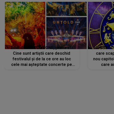
LINE-UP UNTOLD ONE, prima zi.
HOROSCOP 
Cine sunt artiștii care deschid
care scap
festivalul și de la ce ore au loc
nou capitol
cele mai așteptate concerte pe
care a
scena principală?
perioadă 