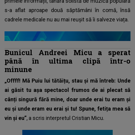
primele informații, tânăra solistă de muzică populară
s-a aflat aproape două săptămâni în comă, însă
cadrele medicale nu au mai reușit să îi salveze viața.
Bunicul Andreei Micu a sperat
până în ultima clipă într-o
minune
„Offff! Mă Puiu lui tătăițu, stau și mă întreb: Unde
ai găsit tu așa spectacol frumos de ai plecat să
cânți singură fără mine, doar unde erai tu eram și
eu și unde eram eu erai și tu! Spune, fetița mea să
vin și eu”
, a scris interpretul Cristian Micu.