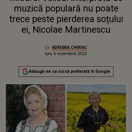
NICOLAE MARTINESCU
muzică populară nu poate
trece peste pierderea soțului
ei, Nicolae Martinescu
Autor:
ADRIANA CHIRIAC
Publicat:
luni, 6 noiembrie 2023
Actualizat:
luni, 6 noiembrie 2023
Adaugă-ne ca sursă preferată în Google