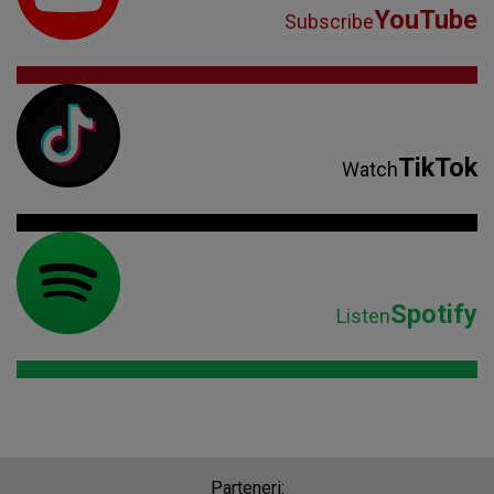
YouTube
Subscribe
TikTok
Watch
Spotify
Listen
Parteneri: