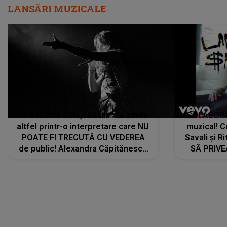
LANSĂRI MUZICALE
De această dată, "Dilaila" se simte
COLABORAR
altfel printr-o interpretare care NU
muzical! C
POATE FI TRECUTĂ CU VEDEREA
Savali și Ri
de public! Alexandra Căpitănescu
SĂ PRIV
a lansat VERSIUNEA LIVE a piesei