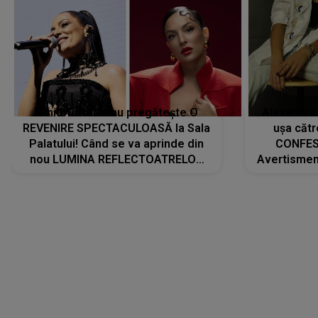
Tania Turtureanu pregătește O
Alexandra
REVENIRE SPECTACULOASĂ la Sala
ușa cătr
Palatului! Când se va aprinde din
CONFES
nou LUMINA REFLECTOATRELOR
Avertismentu
pentru artistă: " Vor fi multe
rămas ÎNT
cântece noi, în premieră. Cântece
au format-
care abia acum învață să respire"
"Am f