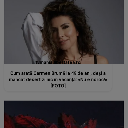
tvmania.libertatea.ro
Cum arată Carmen Brumă la 49 de ani, deși a
mâncat desert zilnic în vacanță: «Nu e noroc!»
[FOTO]