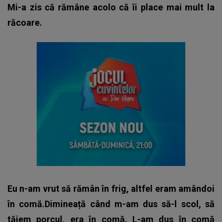
Mi-a zis că rămâne acolo că îi place mai mult la
răcoare.
Eu n-am vrut să rămân în frig, altfel eram amândoi
în comă.Dimineață când m-am dus să-l scol, să
tăiem porcul, era în comă. L-am dus în comă