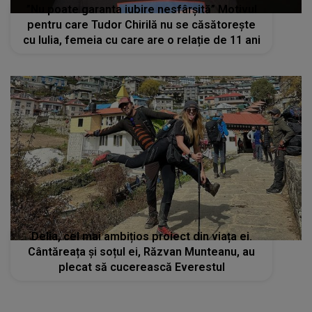
”Nu poate garanta iubire nesfârșită” Motivul
pentru care Tudor Chirilă nu se căsătorește
cu Iulia, femeia cu care are o relație de 11 ani
Delia, cel mai ambițios proiect din viața ei.
Cântăreața și soțul ei, Răzvan Munteanu, au
plecat să cucerească Everestul