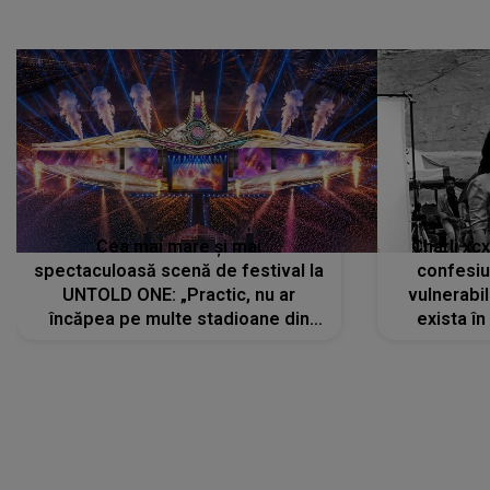
Cea mai mare și mai
Charli xc
spectaculoasă scenă de festival la
confesiu
UNTOLD ONE: „Practic, nu ar
vulnerabil
încăpea pe multe stadioane din
exista în
lume”. Evenimentul începe joi, 6
august 2026