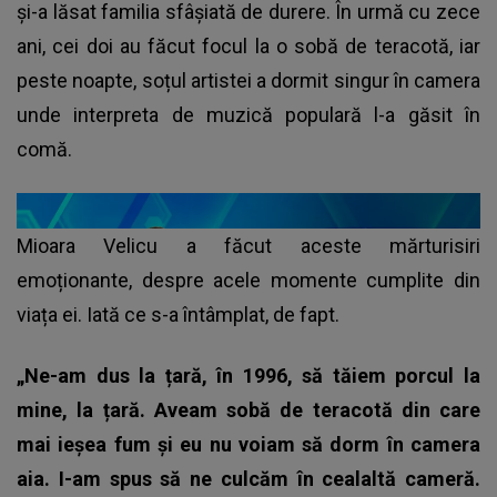
și-a lăsat familia sfâșiată de durere. În urmă cu zece
ani, cei doi au făcut focul la o sobă de teracotă, iar
peste noapte, soțul artistei a dormit singur în camera
unde interpreta de muzică populară l-a găsit în
comă.
Mioara Velicu a făcut aceste mărturisiri
emoționante, despre acele momente cumplite din
viața ei. Iată ce s-a întâmplat, de fapt.
„Ne-am dus la țară, în 1996, să tăiem porcul la
mine, la țară. Aveam sobă de teracotă din care
mai ieșea fum și eu nu voiam să dorm în camera
aia. I-am spus să ne culcăm în cealaltă cameră.