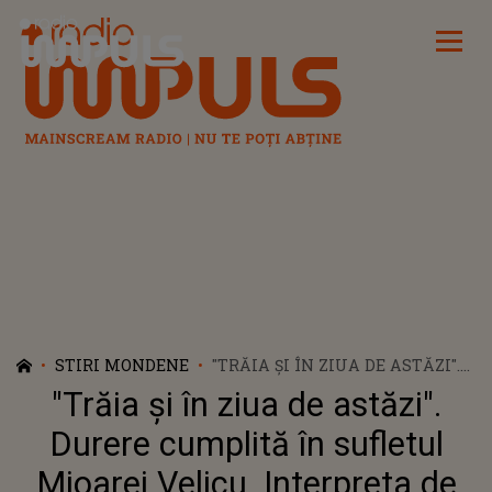
Radio Impuls
STIRI MONDENE
"TRĂIA ȘI ÎN ZIUA DE ASTĂZI".
DURERE CUMPLITĂ ÎN
"Trăia și în ziua de astăzi".
SUFLETUL MIOAREI VELICU.
INTERPRETA DE MUZICĂ
Durere cumplită în sufletul
POPULARĂ NU POATE TRECE
Mioarei Velicu. Interpreta de
PESTE PIERDEREA SOȚULUI EI,