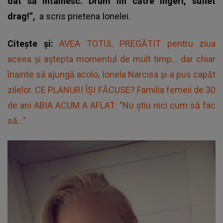
dat să întâlnesc. Drum lin către îngeri, suflet
drag!”,
a scris prietena Ionelei.
Citește și:
AVEA TOTUL PREGĂTIT pentru ziua
aceea și aștepta momentul de mult timp... dar chiar
înainte să ajungă acolo, Ionela Narcisa și-a pus capăt
zilelor. CE PLANURI ÎȘI FĂCUSE? Familia femeii de 30
de ani ABIA ACUM A AFLAT: "Nu știu nici cum să fac
să..."