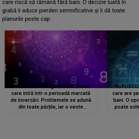
acum! În fața Alexandrei, concurentul din Casa Iubirii
face o MĂRTURISIRE NEAȘTEPTATĂ despre mama
sa: "I-am spus și ei în față, eu nu te iubesc pentru
că..."
HOROSCOP 7 august 2026. Zodia
HOROSCOP 
care intră într-o perioadă marcată
care are șa
de încercări. Problemele se adună
bani. O opo
din toate părțile, iar o veste
poate schi
neașteptată îi dă planurile peste
la
cap