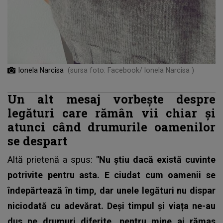
Ionela Narcisa
(sursa foto: Facebook/ Ionela Narcisa )
Un alt mesaj vorbește despre
legături care rămân vii chiar și
atunci când drumurile oamenilor
se despart
Altă prietenă a spus:
"Nu știu dacă există cuvinte
potrivite pentru asta. E ciudat cum oamenii se
îndepărtează în timp, dar unele legături nu dispar
niciodată cu adevărat. Deși timpul și viața ne-au
dus pe drumuri diferite, pentru mine ai rămas