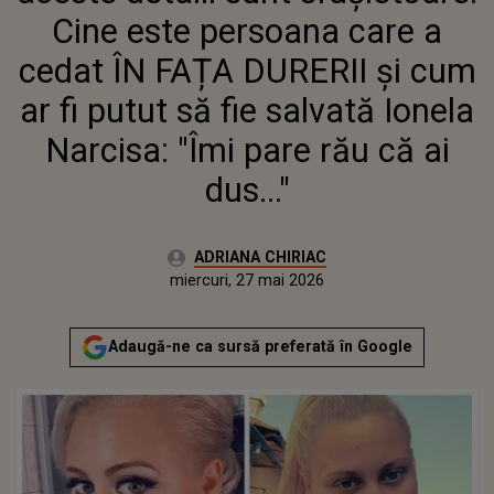
NARCISA: "ÎMI PARE RĂU CĂ AI
Cine este persoana care a
DUS..."
cedat ÎN FAȚA DURERII și cum
ar fi putut să fie salvată Ionela
Narcisa: "Îmi pare rău că ai
dus..."
Autor:
ADRIANA CHIRIAC
Publicat:
miercuri, 27 mai 2026
Actualizat:
miercuri, 27 mai 2026
Adaugă-ne ca sursă preferată în Google