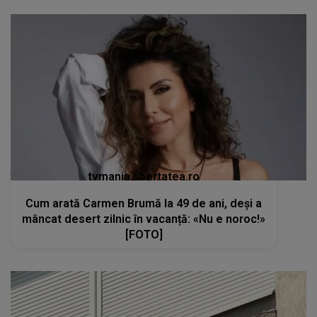
tvmania.libertatea.ro
Cum arată Carmen Brumă la 49 de ani, deși a
mâncat desert zilnic în vacanță: «Nu e noroc!»
[FOTO]