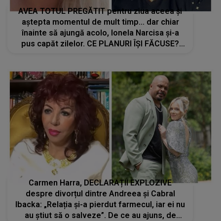
AVEA TOTUL PREGĂTIT pentru ziua aceea și
aștepta momentul de mult timp... dar chiar
înainte să ajungă acolo, Ionela Narcisa și-a
pus capăt zilelor. CE PLANURI ÎȘI FĂCUSE?
Familia femeii de 30 de ani ABIA ACUM A
AFLAT: "Nu știu nici cum să fac să..."
Carmen Harra, DECLARAȚII EXPLOZIVE
despre divorțul dintre Andreea și Cabral
Ibacka: „Relația și-a pierdut farmecul, iar ei nu
au știut să o salveze”. De ce au ajuns, de