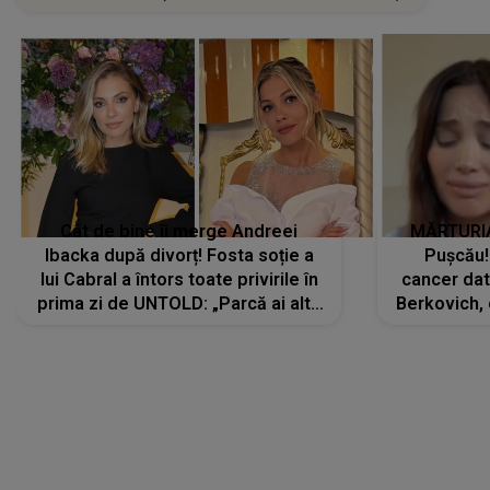
Cât de bine îi merge Andreei
MĂRTURIA
Ibacka după divorț! Fosta soție a
Pușcău!
lui Cabral a întors toate privirile în
cancer dato
prima zi de UNTOLD: „Parcă ai altă
Berkovich, 
strălucire, emani putere,
accident ru
încredere, siguranță...”
Dacă nu 