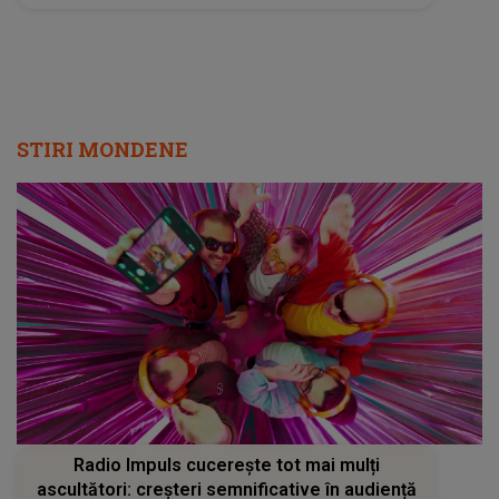
fapt, cele două vedete la separare?
STIRI MONDENE
Radio Impuls cucerește tot mai mulți
ascultători: creșteri semnificative în audiență