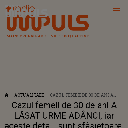
Radio Impuls
ACTUALITATE
CAZUL FEMEII DE 30 DE ANI A
LĂSAT URME ADÂNCI, IAR ACESTE
Cazul femeii de 30 de ani A
DETALII SUNT SFÂȘIETOARE. CINE
ESTE PERSOANA CARE A CEDAT ÎN
LĂSAT URME ADÂNCI, iar
FAȚA DURERII ȘI CUM AR FI
aceste detalii sunt sfâșietoare.
PUTUT SĂ FIE SALVATĂ IONELA