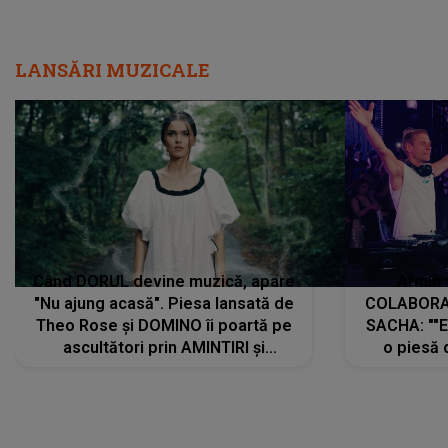
LANSĂRI MUZICALE
Când DORUL devine muzică, apare
Armin 
"Nu ajung acasă". Piesa lansată de
COLABORAR
Theo Rose și DOMINO îi poartă pe
SACHA: ""E
ascultători prin AMINTIRI și
o piesă 
REGĂSIRI, iar drumul emoțiilor
imediat pre
trece prin sufletul publicului:
cu mine șt
"Pentru toți cei care au plecat
păstrăm do
departe ca să le fie mai bine"