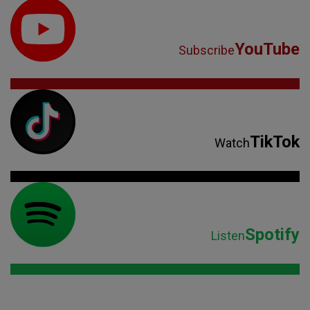
YouTube
Subscribe
TikTok
Watch
Spotify
Listen