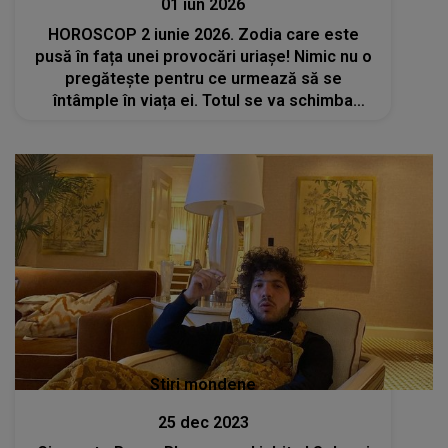
01 iun 2026
HOROSCOP 2 iunie 2026. Zodia care este
pusă în fața unei provocări uriașe! Nimic nu o
pregătește pentru ce urmează să se
întâmple în viața ei. Totul se va schimba
brusc, iar aceasta va ajunge la capătul
puterilor
Stiri mondene
25 dec 2023