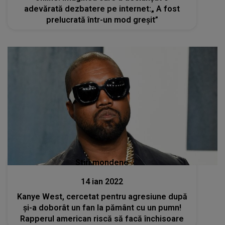
adevărată dezbatere pe internet:„ A fost
prelucrată într-un mod greșit”
Stiri mondene
14 ian 2022
Kanye West, cercetat pentru agresiune după
și-a doborât un fan la pământ cu un pumn!
Rapperul american riscă să facă închisoare