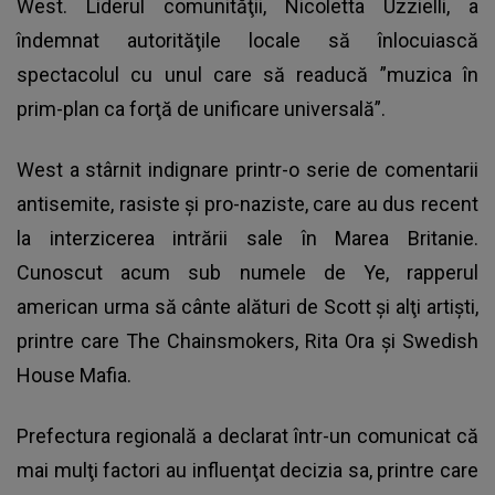
West. Liderul comunităţii, Nicoletta Uzzielli, a
îndemnat autorităţile locale să înlocuiască
spectacolul cu unul care să readucă ”muzica în
prim-plan ca forţă de unificare universală”.
West a stârnit indignare printr-o serie de comentarii
antisemite, rasiste şi pro-naziste, care au dus recent
la interzicerea intrării sale în Marea Britanie.
Cunoscut acum sub numele de Ye, rapperul
american urma să cânte alături de Scott şi alţi artişti,
printre care The Chainsmokers, Rita Ora şi Swedish
House Mafia.
Prefectura regională a declarat într-un comunicat că
mai mulţi factori au influenţat decizia sa, printre care