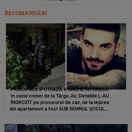
RECOMANDĂRI
PRINCIPALA IPOTEAZĂ A ANCHETATORILOR
în cazul crimei de la Târgu Jiu. Detaliile L-AU
ÎNGROZIT pe procurorul de caz, iar la ieșirea
din apartament a fost SUB SEMNUL ȘOCULUI:
"Nu am mai întâlnit așa ceva. Își crease un..."