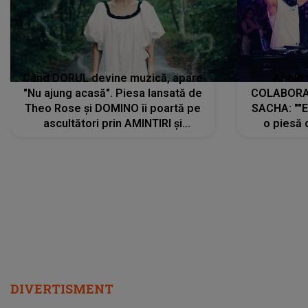
Când DORUL devine muzică, apare
Armin 
"Nu ajung acasă". Piesa lansată de
COLABORAR
Theo Rose și DOMINO îi poartă pe
SACHA: ""E
ascultători prin AMINTIRI și
o piesă 
REGĂSIRI, iar drumul emoțiilor
imediat pre
trece prin sufletul publicului:
cu mine șt
"Pentru toți cei care au plecat
păstrăm do
departe ca să le fie mai bine"
DIVERTISMENT