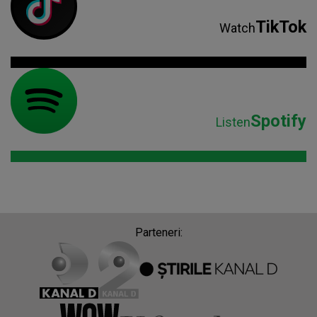
TikTok
Watch
Spotify
Listen
Parteneri: