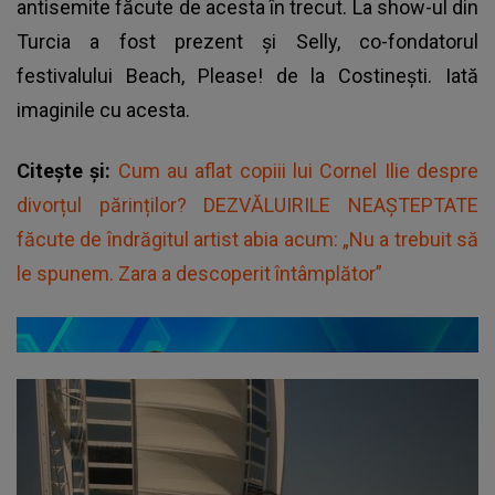
antisemite făcute de acesta în trecut. La show-ul din
Turcia a fost prezent și Selly, co-fondatorul
festivalului Beach, Please! de la Costinești. Iată
imaginile cu acesta.
Citește și:
Cum au aflat copiii lui Cornel Ilie despre
divorțul părinților? DEZVĂLUIRILE NEAȘTEPTATE
făcute de îndrăgitul artist abia acum: „Nu a trebuit să
le spunem. Zara a descoperit întâmplător”