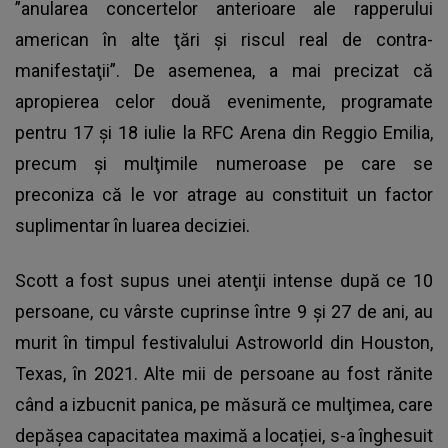
”anularea concertelor anterioare ale rapperului
american în alte ţări şi riscul real de contra-
manifestaţii”. De asemenea, a mai precizat că
apropierea celor două evenimente, programate
pentru 17 şi 18 iulie la RFC Arena din Reggio Emilia,
precum şi mulţimile numeroase pe care se
preconiza că le vor atrage au constituit un factor
suplimentar în luarea deciziei.
Scott a fost supus unei atenţii intense după ce 10
persoane, cu vârste cuprinse între 9 şi 27 de ani, au
murit în timpul festivalului Astroworld din Houston,
Texas, în 2021. Alte mii de persoane au fost rănite
când a izbucnit panica, pe măsură ce mulţimea, care
depăşea capacitatea maximă a locației, s-a înghesuit