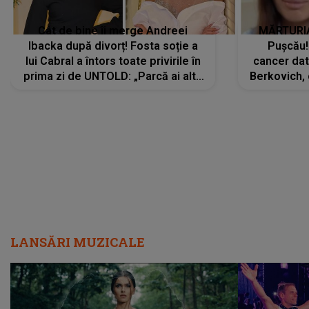
Cât de bine îi merge Andreei
MĂRTURIA
Ibacka după divorț! Fosta soție a
Pușcău!
lui Cabral a întors toate privirile în
cancer dato
prima zi de UNTOLD: „Parcă ai altă
Berkovich, 
strălucire, emani putere,
accident ru
încredere, siguranță...”
Dacă nu 
LANSĂRI MUZICALE