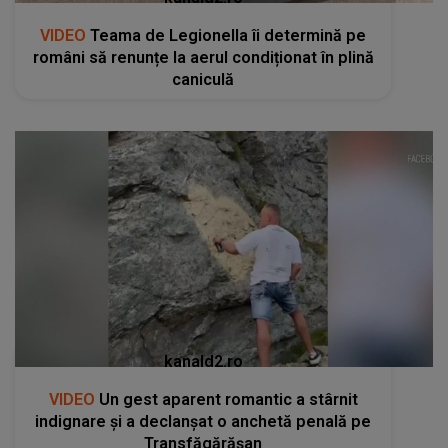
VIDEO
Teama de Legionella îi determină pe
români să renunțe la aerul condiționat în plină
caniculă
kanald2.ro
VIDEO
Un gest aparent romantic a stârnit
indignare și a declanșat o anchetă penală pe
Transfăgărășan