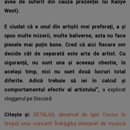
avea de suferit din cauza prezenței lui Kanye
West).
E ciudat că e unul din artiștii mei preferați, a și
spus multe mizerii, multe baliverne, asta nu face
piesele mai puțin bune. Cred că aici fiecare om
decide cât de separată este arta de artist. Cu
siguranță, nu sunt una și aceeași chestie, în
același timp, nici nu sunt două lucruri total
diferite. Adică trebuie să iei în calcul și
comportamentul efectiv al artistului”,
a explicat
vloggerul pe Discord.
Citește și:
DETALIUL observat de Igor Cuciuc în
timpul unui concert! Îndrăgitul interpret de muzică