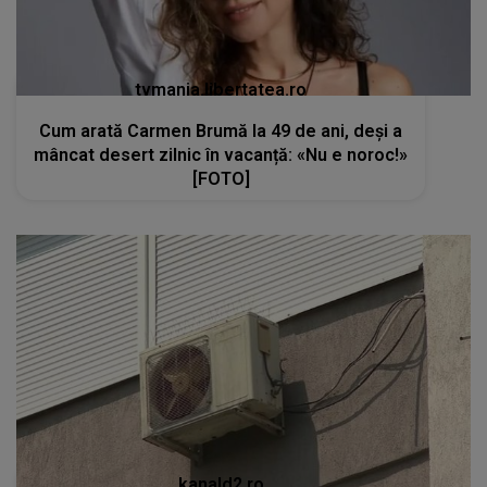
tvmania.libertatea.ro
Cum arată Carmen Brumă la 49 de ani, deși a
mâncat desert zilnic în vacanță: «Nu e noroc!»
[FOTO]
kanald2.ro