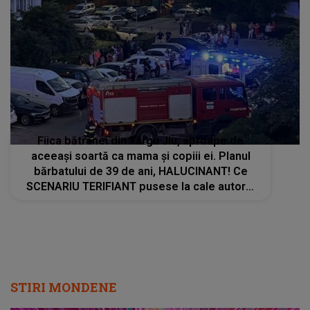
Fiica bătrânei din Târgu Jiu, aproape de
aceeași soartă ca mama și copiii ei. Planul
bărbatului de 39 de ani, HALUCINANT! Ce
SCENARIU TERIFIANT pusese la cale autorul
crimei împotriva mamei sale: "A spus că..."
STIRI MONDENE