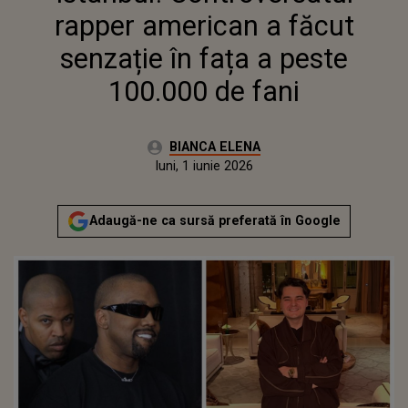
FANI
rapper american a făcut
senzație în fața a peste
100.000 de fani
Autor:
BIANCA ELENA
Publicat:
luni, 1 iunie 2026
Adaugă-ne ca sursă preferată în Google