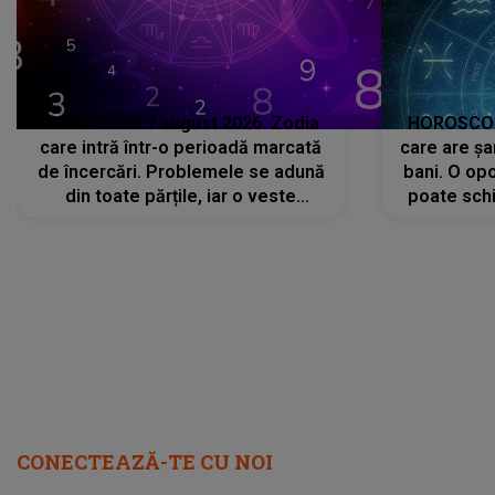
HOROSCOP 7 august 2026. Zodia
HOROSCOP 
care intră într-o perioadă marcată
care are șa
de încercări. Problemele se adună
bani. O opo
din toate părțile, iar o veste
poate schi
neașteptată îi dă planurile peste
la
cap
CONECTEAZĂ-TE CU NOI