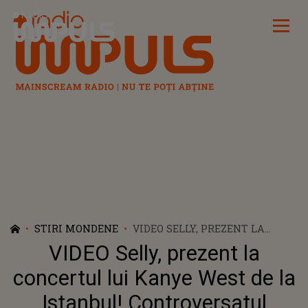
Radio Impuls
STIRI MONDENE
VIDEO SELLY, PREZENT LA
CONCERTUL LUI KANYE WEST
VIDEO Selly, prezent la
DE LA ISTANBUL!
CONTROVERSATUL RAPPER
concertul lui Kanye West de la
AMERICAN A FĂCUT SENZAȚIE
Istanbul! Controversatul
ÎN FAȚA A PESTE 100.000 DE