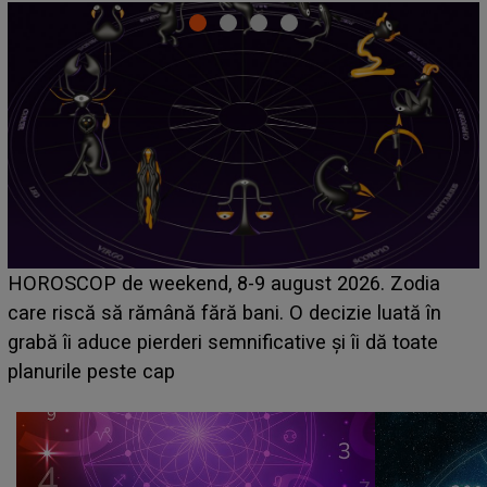
Emanuel a ținut ACEST DETALIU ASCUNS până
acum! În fața Alexandrei, concurentul din Casa Iubirii
face o MĂRTURISIRE NEAȘTEPTATĂ despre mama
sa: "I-am spus și ei în față, eu nu te iubesc pentru
că..."