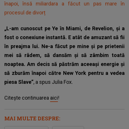
înapoi, însă miliardara a făcut un pas mare în
procesul de divorț
„L-am cunoscut pe Ye în Miami, de Revelion, și a
fost o conexiune instantă. E atât de amuzant să fii
în preajma lui. Ne-a făcut pe mine și pe prietenii
mei să râdem, să dansăm și să zâmbim toată
noaptea. Am decis să păstrăm aceeași energie și
să zburăm înapoi către New York pentru a vedea
piesa Slave”
, a spus Julia Fox.
Citește continuarea
aici
!
MAI MULTE DESPRE: