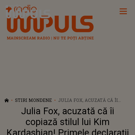
Radio Impuls
STIRI MONDENE
JULIA FOX, ACUZATĂ CĂ ÎI
COPIAZĂ STILUL LUI KIM
Julia Fox, acuzată că îi
KARDASHIAN! PRIMELE
DECLARAȚII ALE ACTRIȚEI: „ÎMI
copiază stilul lui Kim
PASĂ DOAR DE ARTA MEA”
Kardashian! Primele declarații