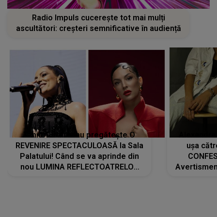
Radio Impuls cucerește tot mai mulți
ascultători: creșteri semnificative în audiență
Tania Turtureanu pregătește O
Alexandra
REVENIRE SPECTACULOASĂ la Sala
ușa cătr
Palatului! Când se va aprinde din
CONFES
nou LUMINA REFLECTOATRELOR
Avertismentu
pentru artistă: " Vor fi multe
rămas ÎNT
cântece noi, în premieră. Cântece
au format-
care abia acum învață să respire"
"Am f