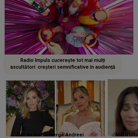
Radio Impuls cucerește tot mai mulți
ascultători: creșteri semnificative în audiență
Cât de bine îi merge Andreei
MĂRTURIA