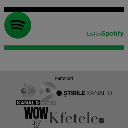
Spotify
Listen
Parteneri: