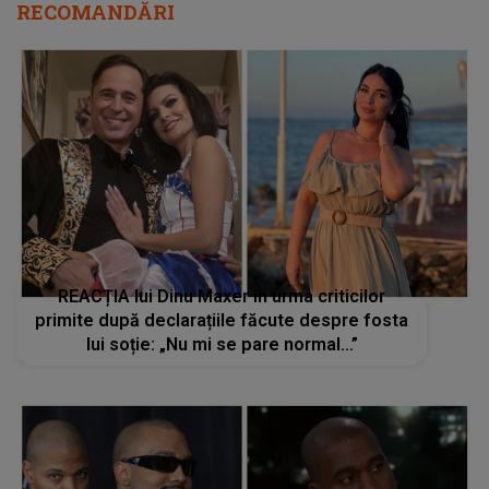
RECOMANDĂRI
REACȚIA lui Dinu Maxer în urma criticilor
primite după declarațiile făcute despre fosta
lui soție: „Nu mi se pare normal...”