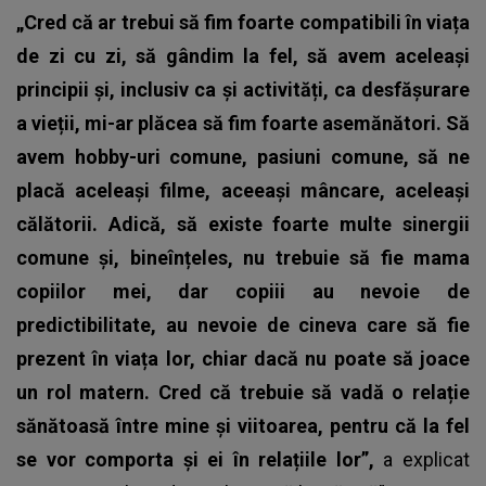
„Cred că ar trebui să fim foarte compatibili în viața
de zi cu zi, să gândim la fel, să avem aceleași
principii și, inclusiv ca și activități, ca desfășurare
a vieții, mi-ar plăcea să fim foarte asemănători. Să
avem hobby-uri comune, pasiuni comune, să ne
placă aceleași filme, aceeași mâncare, aceleași
călătorii. Adică, să existe foarte multe sinergii
comune și, bineînțeles, nu trebuie să fie mama
copiilor mei, dar copiii au nevoie de
predictibilitate, au nevoie de cineva care să fie
prezent în viața lor, chiar dacă nu poate să joace
un rol matern. Cred că trebuie să vadă o relație
sănătoasă între mine și viitoarea, pentru că la fel
se vor comporta și ei în relațiile lor”,
a explicat