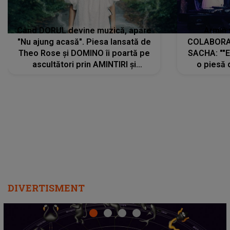
Când DORUL devine muzică, apare
Armin 
"Nu ajung acasă". Piesa lansată de
COLABORAR
Theo Rose și DOMINO îi poartă pe
SACHA: ""E
ascultători prin AMINTIRI și
o piesă 
REGĂSIRI, iar drumul emoțiilor
imediat pre
trece prin sufletul publicului:
cu mine șt
"Pentru toți cei care au plecat
păstrăm do
departe ca să le fie mai bine"
DIVERTISMENT