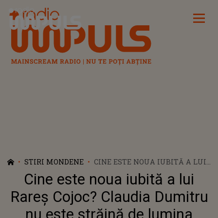
Radio Impuls
STIRI MONDENE
CINE ESTE NOUA IUBITĂ A LUI
RAREȘ COJOC? CLAUDIA
Cine este noua iubită a lui
DUMITRU NU ESTE STRĂINĂ DE
LUMINA REFLECTOARELOR ȘI L-
Rareș Cojoc? Claudia Dumitru
A FĂCUT PE CELEBRUL
nu este străină de lumina
DANSATOR SĂ O DEA UITĂRII