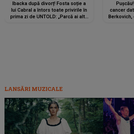
Ibacka după divorț! Fosta soție a
Pușcău!
lui Cabral a întors toate privirile în
cancer dato
prima zi de UNTOLD: „Parcă ai altă
Berkovich, 
strălucire, emani putere,
accident ru
încredere, siguranță...”
Dacă nu 
LANSĂRI MUZICALE