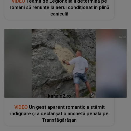
VIDEO
Teama de Legionella îi determină pe
români să renunțe la aerul condiționat în plină
caniculă
kanald2.ro
VIDEO
Un gest aparent romantic a stârnit
indignare și a declanșat o anchetă penală pe
Transfăgărășan