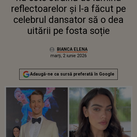
PE FOSTA SOȚIE
reflectoarelor și l-a făcut pe
celebrul dansator să o dea
uitării pe fosta soție
Autor:
BIANCA ELENA
Publicat:
marți, 2 iunie 2026
Adaugă-ne ca sursă preferată în Google