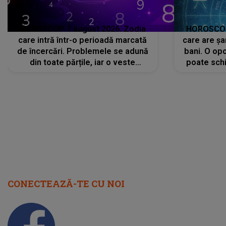
HOROSCOP 7 august 2026. Zodia
HOROSCOP 
care intră într-o perioadă marcată
care are șa
de încercări. Problemele se adună
bani. O opo
din toate părțile, iar o veste
poate schi
neașteptată îi dă planurile peste
la
cap
CONECTEAZĂ-TE CU NOI