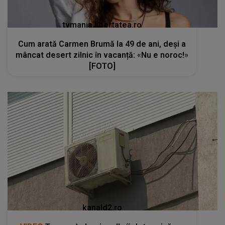
tvmania.libertatea.ro
Cum arată Carmen Brumă la 49 de ani, deși a
mâncat desert zilnic în vacanță: «Nu e noroc!»
[FOTO]
kanald2.ro