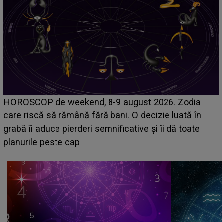
Emanuel a ținut ACEST DETALIU ASCUNS până
acum! În fața Alexandrei, concurentul din Casa Iubirii
face o MĂRTURISIRE NEAȘTEPTATĂ despre mama
sa: "I-am spus și ei în față, eu nu te iubesc pentru
că..."