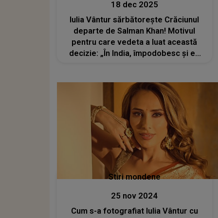
18 dec 2025
Iulia Vântur sărbătorește Crăciunul
departe de Salman Khan! Motivul
pentru care vedeta a luat această
decizie: „În India, împodobesc și eu
bradul, cu prietenii mei. A devenit o
tradiție”
Stiri mondene
25 nov 2024
Cum s-a fotografiat Iulia Vântur cu