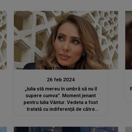
pământ”
Stiri mondene
26 feb 2024
„Iulia stă mereu în umbră să nu îl
supere cumva”. Moment jenant
pentru Iulia Vântur. Vedeta a fost
tratată cu indiferență de către
Salman Khan la un eveniment