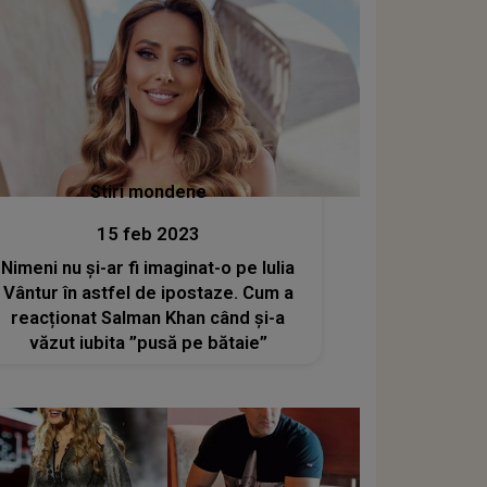
Stiri mondene
15 feb 2023
Nimeni nu și-ar fi imaginat-o pe Iulia
Vântur în astfel de ipostaze. Cum a
reacționat Salman Khan când și-a
văzut iubita ”pusă pe bătaie”