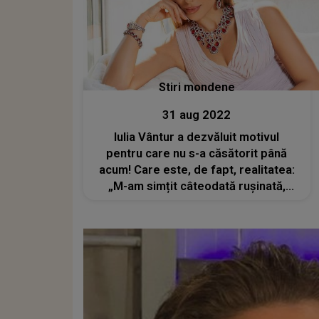
Stiri mondene
31 aug 2022
Iulia Vântur a dezvăluit motivul
pentru care nu s-a căsătorit până
acum! Care este, de fapt, realitatea:
„M-am simțit câteodată rușinată,
umilită de reacțiile oamenilor din jur”