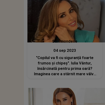
Stiri mondene
04 sep 2023
"Copilul va fi cu siguranță foarte
frumos și chipeș". Iulia Vântur,
însărcinată pentru prima oară?
Imaginea care a stârnit mare vâlvă
pe rețelele sociale