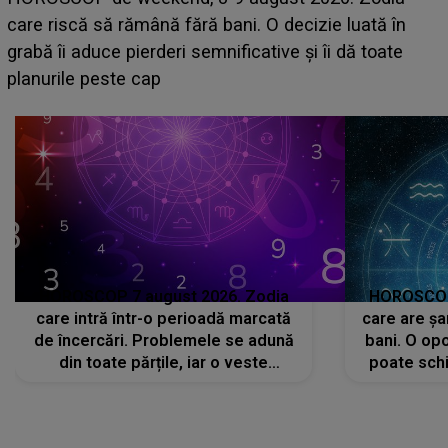
acum! În fața Alexandrei, concurentul din Casa Iubirii
face o MĂRTURISIRE NEAȘTEPTATĂ despre mama
sa: "I-am spus și ei în față, eu nu te iubesc pentru
că..."
HOROSCOP 7 august 2026. Zodia
HOROSCOP 
care intră într-o perioadă marcată
care are șa
de încercări. Problemele se adună
bani. O opo
din toate părțile, iar o veste
poate schi
neașteptată îi dă planurile peste
la
cap