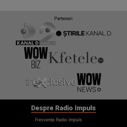
Parteneri:
Despre Radio Impuls
Frecvențe Radio Impuls