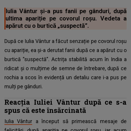
Iulia Vântur și-a pus fanii pe gânduri, după
ultima apariție pe covorul roșu. Vedeta a
apărut cu o burtică „suspectă”.
După ce Iulia Vântur a făcut senzație pe covorul roșu
cu apariție, ea și-a derutat fanii după ce a apărut cu o
burtică ”suspectă”. Actrița stabilită acum în India a
ridicat și o mulțime de semne de întrebare, după ce
rochia a scos în evidență un detaliu care i-a pus pe
mulți pe gânduri.
Reacția Iuliei Vântur după ce s-a
spus că este însărcinată
Iulia Vântur
a început să primească mesaje de
felicitări, după apariția pe covorul roșu, iar acum