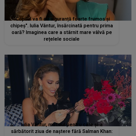
"Copilul va fi cu siguranță foarte frumos și
chipeș". Iulia Vântur, însărcinată pentru prima
oară? Imaginea care a stârnit mare vâlvă pe
rețelele sociale
Iulia Vântur, motivul pentru care și-a
sărbătorit ziua de naștere fără Salman Khan: