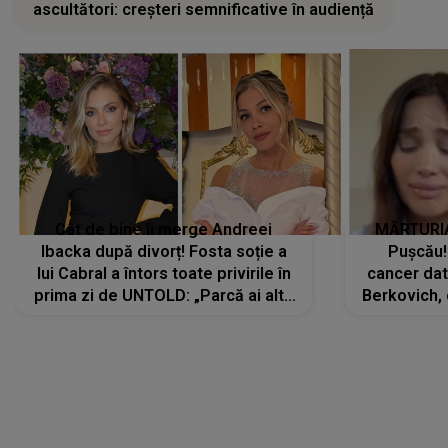
ascultători: creșteri semnificative în audiență
Cât de bine îi merge Andreei
MĂRTURIA
Ibacka după divorț! Fosta soție a
Pușcău!
lui Cabral a întors toate privirile în
cancer dato
prima zi de UNTOLD: „Parcă ai altă
Berkovich, 
strălucire, emani putere,
accident ru
încredere, siguranță...”
Dacă nu 