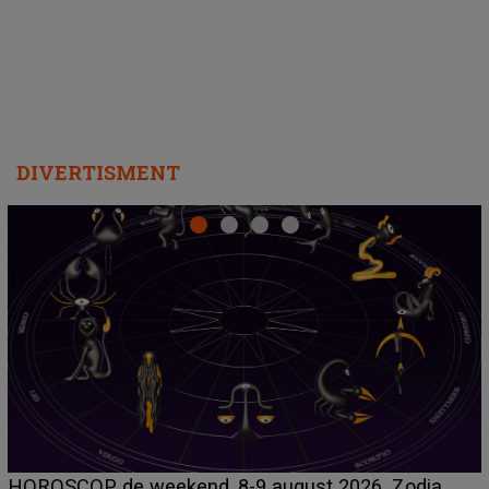
departe ca să le fie mai bine"
DIVERTISMENT
Emanuel a ținut ACEST DETALIU ASCUNS până