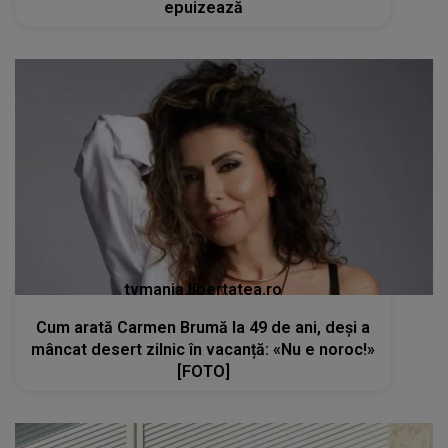
epuizează
tvmania.libertatea.ro
Cum arată Carmen Brumă la 49 de ani, deși a
mâncat desert zilnic în vacanță: «Nu e noroc!»
[FOTO]