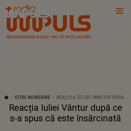
Radio Impuls
STIRI MONDENE
REACȚIA IULIEI VÂNTUR DUPĂ
CE S-A SPUS CĂ ESTE
Reacția Iuliei Vântur după ce
ÎNSĂRCINATĂ
s-a spus că este însărcinată