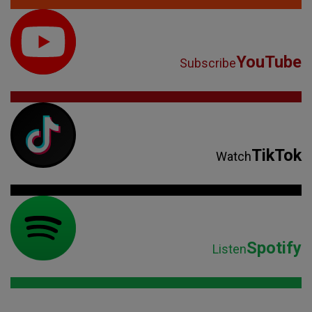
YouTube
Subscribe
TikTok
Watch
Spotify
Listen