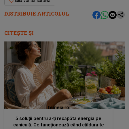
Iulia Vântur sarcina
DISTRIBUIE ARTICOLUL
CITEȘTE ȘI
femeia.ro
5 soluții pentru a-ți recăpăta energia pe
caniculă. Ce funcționează când căldura te