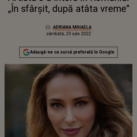
„În sfârșit, după atâta vreme”
Autor:
ADRIANA MIHAELA
Publicat:
marți, 11 mai 2021
Actualizat:
sâmbătă, 23 iulie 2022
Adaugă-ne ca sursă preferată în Google