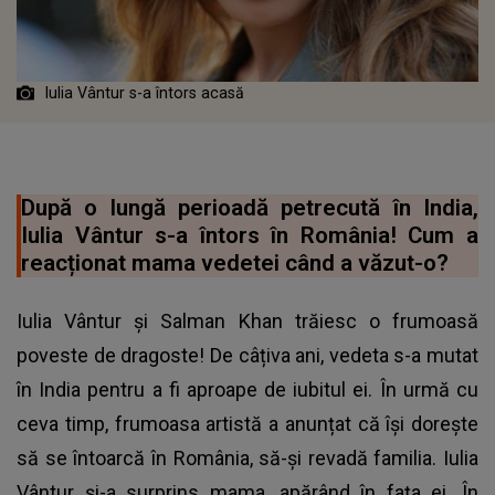
Iulia Vântur s-a întors acasă
După o lungă perioadă petrecută în India,
Iulia Vântur s-a întors în România! Cum a
reacționat mama vedetei când a văzut-o?
Iulia Vântur și Salman Khan trăiesc o frumoasă
poveste de dragoste! De câțiva ani, vedeta s-a mutat
în India pentru a fi aproape de iubitul ei. În urmă cu
ceva timp, frumoasa artistă a anunțat că își dorește
să se întoarcă în România, să-și revadă familia. Iulia
Vântur și-a surprins mama, apărând în fața ei. În