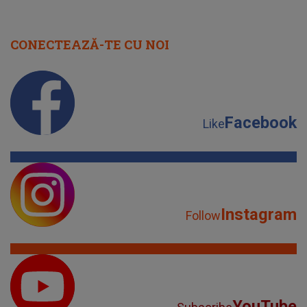
Instagram
Follow
YouTube
Subscribe
TikTok
Watch