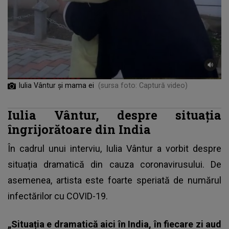
Iulia Vântur și mama ei
(sursa foto: Captură video)
Iulia Vântur, despre situația
îngrijorătoare din India
În cadrul unui interviu,
Iulia Vântur
a vorbit despre
situația dramatică din cauza coronavirusului. De
asemenea, artista este foarte speriată de numărul
infectărilor cu COVID-19.
„Situația e dramatică aici în India, în fiecare zi aud