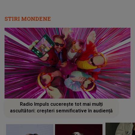
Radio Impuls cucerește tot mai mulți
ascultători: creșteri semnificative în audiență
Tania Turtureanu pregătește O
Alexandra
REVENIRE SPECTACULOASĂ la Sala
ușa cătr