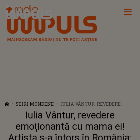
Radio Impuls
STIRI MONDENE
IULIA VÂNTUR, REVEDERE
EMOȚIONANTĂ CU MAMA EI!
Iulia Vântur, revedere
ARTISTA S-A ÎNTORS ÎN
ROMÂNIA: „ÎN SFÂRȘIT, DUPĂ
emoționantă cu mama ei!
ATÂTA VREME”
Artista s-a întors în România: