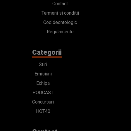
Stiri
Emisiuni
Echipa
PODCAST
Concursuri
HOT40
Contact
Bd. Mărăști 65-67,
Romexpo Intrarea C,
Pavilion T, sector 1
office@radioimpuls.ro