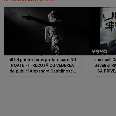
De această dată, "Dilaila" se simte
COLABORAR
altfel printr-o interpretare care NU
muzical! C
POATE FI TRECUTĂ CU VEDEREA
Savali și Ri
de public! Alexandra Căpitănescu
SĂ PRIV
a lansat VERSIUNEA LIVE a piesei
DIVERTISMENT