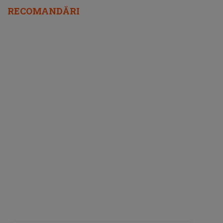
RECOMANDĂRI
Iulia Vântur și Salman Khan, colaborare
muzicală! Cei doi artiști au lansat videoclipul
piesei „Seeti Maar”