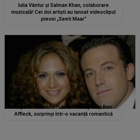
Împăcarea anului?! Jennifer Lopez și Ben
Affleck, surprinși într-o vacanță romantică
STIRI MONDENE