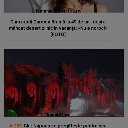
tvmania.libertatea.ro
Cum arată Carmen Brumă la 49 de ani, deși a
mâncat desert zilnic în vacanță: «Nu e noroc!»
[FOTO]
kanald2.ro
VIDEO
Cluj-Napoca se pregătește pentru cea