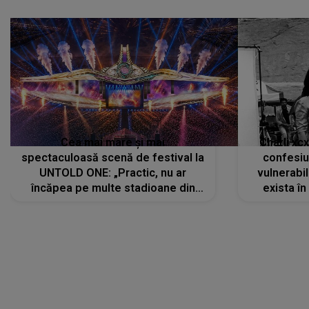
Cea mai mare și mai
Charli xc
spectaculoasă scenă de festival la
confesiu
UNTOLD ONE: „Practic, nu ar
vulnerabil
încăpea pe multe stadioane din
exista în
lume”. Evenimentul începe joi, 6
august 2026
CONECTEAZĂ-TE CU NOI
Facebook
Like