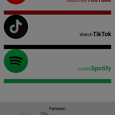
Spotify
Listen
Parteneri: