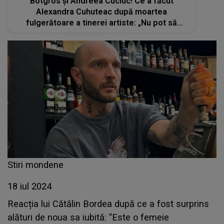
Botgros și Andreea Cuciuc! Ce a făcut
Alexandra Cuhuteac după moartea
fulgerătoare a tinerei artiste: „Nu pot să
redau prin cuvinte cât de mult te-am iubit”
Stiri mondene
18 iul 2024
Reacția lui Cătălin Bordea după ce a fost surprins
alături de noua sa iubită: ”Este o femeie