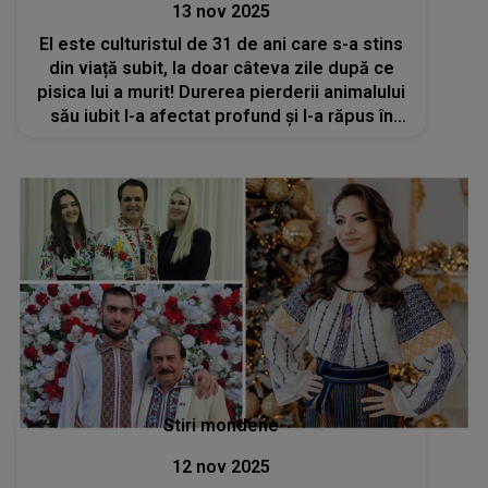
13 nov 2025
El este culturistul de 31 de ani care s-a stins
din viață subit, la doar câteva zile după ce
pisica lui a murit! Durerea pierderii animalului
său iubit l-a afectat profund și l-a răpus în
cele din urmă: „Fie ca amândoi să se
odihnească în pace!”
Stiri mondene
12 nov 2025