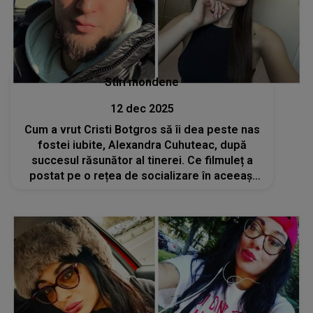
Stiri mondene
12 dec 2025
Cum a vrut Cristi Botgros să îi dea peste nas
fostei iubite, Alexandra Cuhuteac, după
succesul răsunător al tinerei. Ce filmuleț a
postat pe o rețea de socializare în aceeași
zi? ”Ceva frumos pentru doamna mea
minunată”