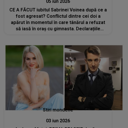
05 iun 2026
CE A FĂCUT iubitul Sabrinei Voinea după ce a
fost agresat? Conflictul dintre cei doi a
apărut în momentul în care tânărul a refuzat
să iasă în oraș cu gimnasta. Declarațiile
martorilor: „Chiar dacă erau oameni de față,
ea nu s-a oprit”
Stiri mondene
03 iun 2026