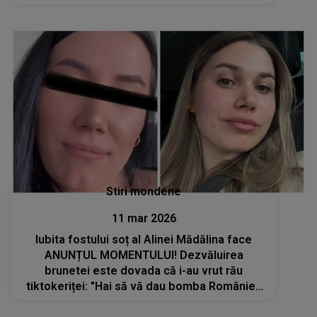
Stiri mondene
11 mar 2026
Iubita fostului soț al Alinei Mădălina face
ANUNȚUL MOMENTULUI! Dezvăluirea
brunetei este dovada că i-au vrut rău
tiktokeriței: "Hai să vă dau bomba României.
Eu cu..."