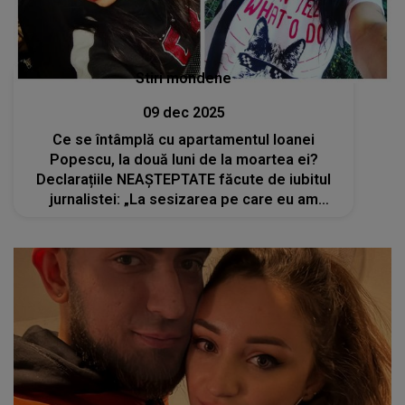
Stiri mondene
09 dec 2025
Ce se întâmplă cu apartamentul Ioanei
Popescu, la două luni de la moartea ei?
Declarațiile NEAȘTEPTATE făcute de iubitul
jurnalistei: „La sesizarea pe care eu am
făcut-o, mi s-a răspuns să mă adresez
instanței”