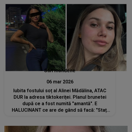
Stiri mondene
06 mar 2026
Iubita fostului soț al Alinei Mădălina, ATAC
DUR la adresa tiktokeriței. Planul brunetei
după ce a fost numită "amantă". E
HALUCINANT ce are de gând să facă: "Stați
cuminți! Pe asta nu o iert niciodată. Și dacă
se face bine, o mai bag o dată pentru..."