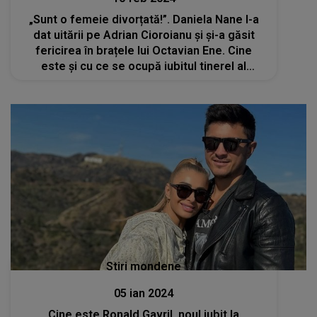
„Sunt o femeie divorțată!”. Daniela Nane l-a
dat uitării pe Adrian Cioroianu și și-a găsit
fericirea în brațele lui Octavian Ene. Cine
este și cu ce se ocupă iubitul tinerel al
actriței?
Stiri mondene
05 ian 2024
Cine este Ronald Gavril, noul iubit la