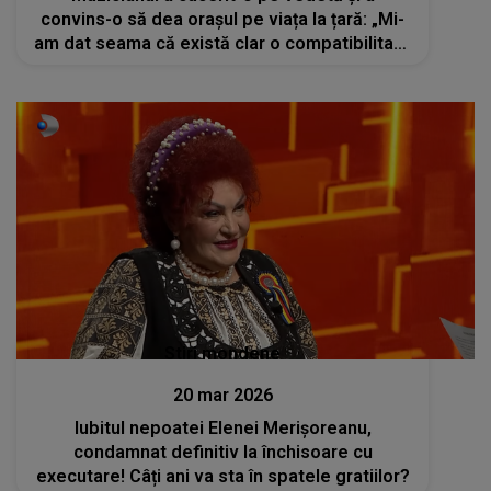
convins-o să dea orașul pe viața la țară: „Mi-
am dat seama că există clar o compatibilitate
și a fost un mers super natural al lucrurilor”
Stiri mondene
20 mar 2026
Iubitul nepoatei Elenei Merișoreanu,
condamnat definitiv la închisoare cu
executare! Câți ani va sta în spatele gratiilor?