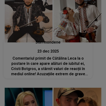
Stiri mondene
23 dec 2025
Comentariul primit de Cătălina Leca la o
postare în care apare alături de iubitul ei,
Cristi Botgros, a stârnit valuri de reacții în
mediul online! Acuzațiile extrem de grave
care i-au fost aduse lui Cristi Botgros nu pot
fi uitate nicicum de internauți: