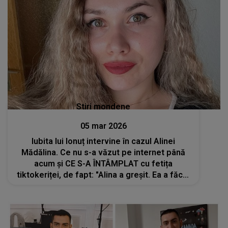
Stiri mondene
05 mar 2026
Iubita lui Ionuț intervine în cazul Alinei
Mădălina. Ce nu s-a văzut pe internet până
acum și CE S-A ÎNTÂMPLAT cu fetița
tiktokeriței, de fapt: "Alina a greșit. Ea a făcut
bani cumva pe spatele copilului, iar toate..."