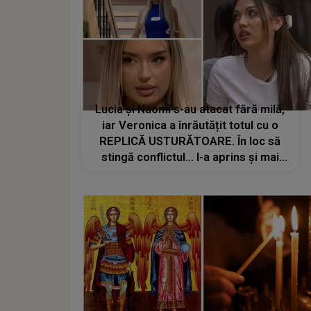
Lucia și Naomi s-au atacat fără milă,
iar Veronica a înrăutățit totul cu o
REPLICĂ USTURĂTOARE. În loc să
stingă conflictul... l-a aprins și mai
tare: "Show-ul continuă. Eu m-aș
certa dacă...". Ce s-a întâmplat după
a fost peste orice așteptare