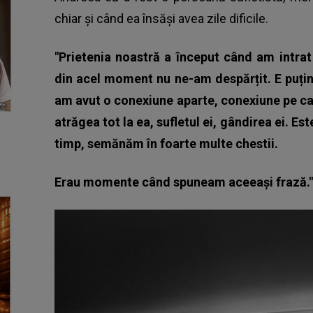
chiar și când ea însăși avea zile dificile.
"Prietenia noastră a început când am intrat
din acel moment nu ne-am despărțit. E puțin
am avut o conexiune aparte, conexiune pe car
atrăgea tot la ea, sufletul ei, gândirea ei. E
timp, semănăm în foarte multe chestii.
Erau momente când spuneam aceeași frază."