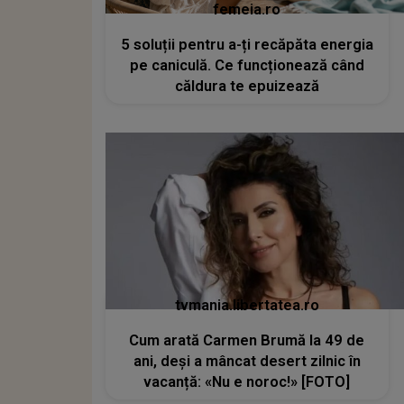
femeia.ro
5 soluții pentru a-ți recăpăta energia
pe caniculă. Ce funcționează când
căldura te epuizează
tvmania.libertatea.ro
Cum arată Carmen Brumă la 49 de
ani, deși a mâncat desert zilnic în
vacanță: «Nu e noroc!» [FOTO]