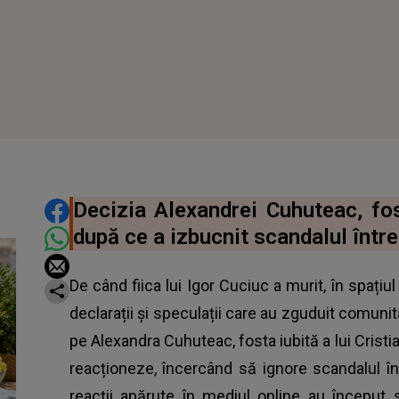
DISTRIBUIE ARTICOLUL
Decizia Alexandrei Cuhuteac, fost
după ce a izbucnit scandalul între
De când fiica lui Igor Cuciuc a murit, în spaț
declarații și speculații care au zguduit comunita
pe Alexandra Cuhuteac, fosta iubită a lui Cristi
reacționeze, încercând să ignore scandalul în
reacții apărute în mediul online au început 