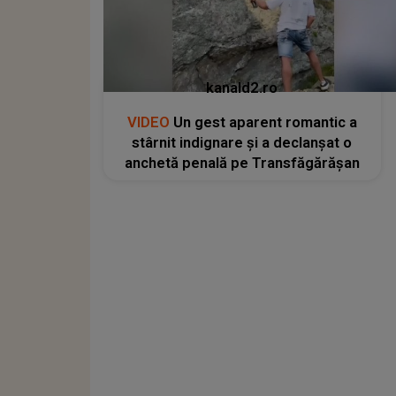
kanald2.ro
VIDEO
Un gest aparent romantic a
stârnit indignare și a declanșat o
anchetă penală pe Transfăgărășan