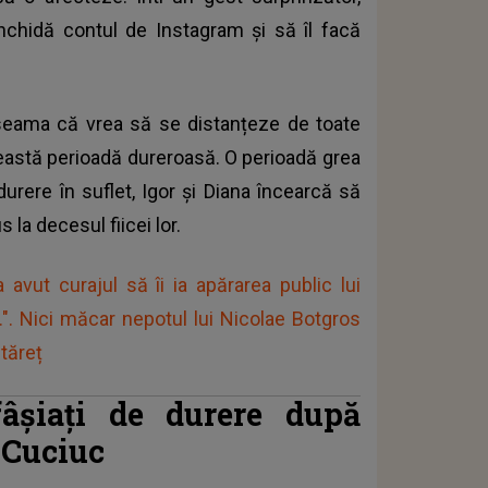
nchidă contul de Instagram și să îl facă
 seama că vrea să se distanțeze de toate
această perioadă dureroasă. O perioadă grea
durere în suflet, Igor și Diana încearcă să
la decesul fiicei lor.
avut curajul să îi ia apărarea public lui
.". Nici măcar nepotul lui Nicolae Botgros
tăreț
fâșiați de durere după
 Cuciuc