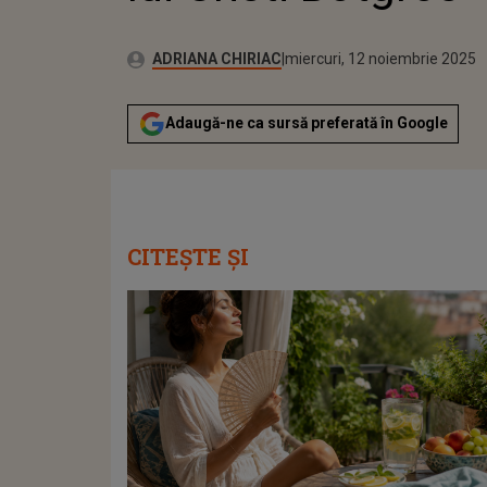
Publicat:
Autor:
miercuri, 12 noiembrie 2025
Actualizat:
ADRIANA CHIRIAC
miercuri, 12 noiembrie 2025
Adaugă-ne ca sursă preferată în Google
CITEȘTE ȘI