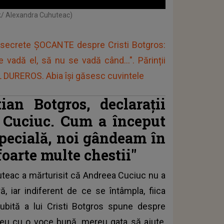
k/ Alexandra Cuhuteac)
ă secrete ȘOCANTE despre Cristi Botgros:
 vadă el, să nu se vadă când...". Părinții
DUREROS. Abia își găsesc cuvintele
tian Botgros, declarații
a Cuciuc. Cum a început
specială, noi gândeam în
oarte multe chestii"
huteac a mărturisit că
Andreea Cuciuc
nu a
, iar indiferent de ce se întâmpla, fiica
 iubită a lui Cristi Botgros spune despre
reu cu o voce bună, mereu gata să ajute,