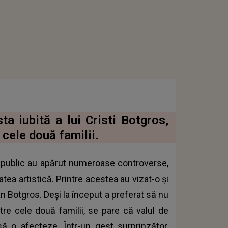
a iubită a lui Cristi Botgros,
 cele două familii.
iul public au apărut numeroase controverse,
tea artistică. Printre acestea au vizat-o și
an Botgros. Deși la început a preferat să nu
tre cele două familii, se pare că valul de
să o afecteze. Într-un gest surprinzător,