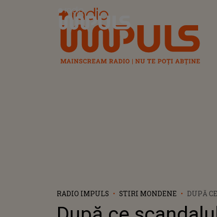
Radio Impuls
RADIO IMPULS
STIRI MONDENE
DUPĂ C
DINTRE 
După ce scandalu
CUCIUC 