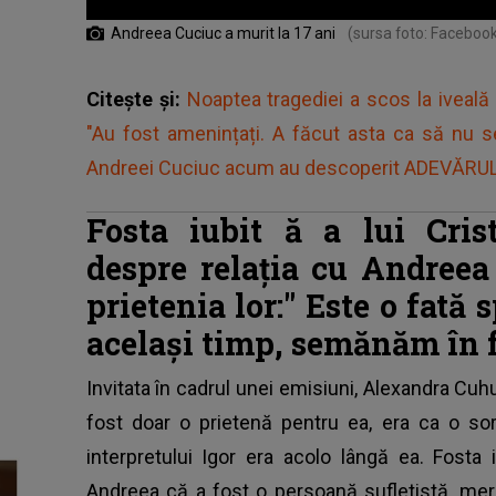
Andreea Cuciuc a murit la 17 ani
(sursa foto: Faceboo
Citește și:
Noaptea tragediei a scos la iveal
"Au fost amenințați. A făcut asta ca să nu se
Andreei Cuciuc acum au descoperit ADEVĂRUL 
Fosta iubit
ă
a lui Cris
despre relația cu Andree
prietenia lor:"
Este o fată 
același timp, semănăm în f
Invitata în cadrul unei emisiuni, Alexandra Cu
fost doar o prietenă pentru ea, era ca o soră
interpretului Igor era acolo lângă ea. Fosta
Andreea că a fost o persoană sufletistă, me