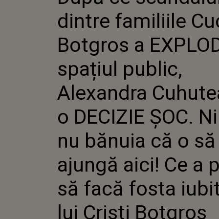
EXPLODA
dintre familiile Cu
PUBLIC
CUHUTEA
DECIZIE
Botgros a EXPLOD
NU BĂNU
AJUNGĂ 
spațiul public,
PUTUT S
IUBITĂ 
BOTGR
Alexandra Cuhute
o DECIZIE ȘOC. N
nu bănuia că o să
ajungă aici! Ce a 
să facă fosta iubi
lui Cristi Botgros