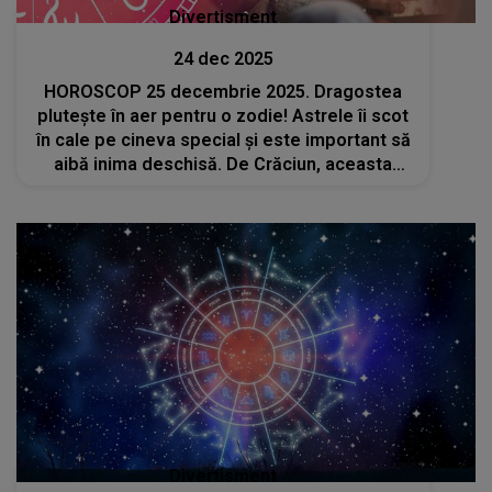
Divertisment
24 dec 2025
HOROSCOP 25 decembrie 2025. Dragostea
plutește în aer pentru o zodie! Astrele îi scot
în cale pe cineva special și este important să
aibă inima deschisă. De Crăciun, aceasta
poate să înceapă o poveste de iubire care îi
va schimba viața
Divertisment