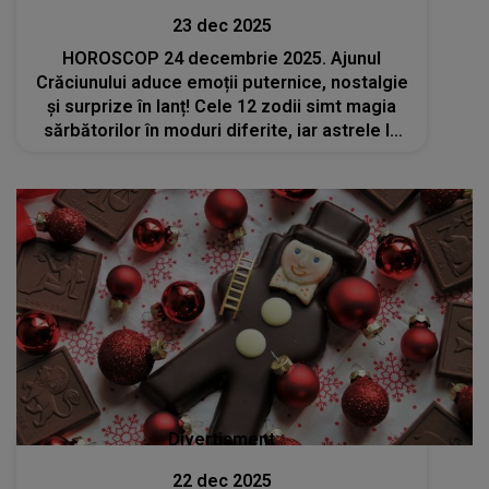
23 dec 2025
HOROSCOP 24 decembrie 2025. Ajunul
Crăciunului aduce emoții puternice, nostalgie
și surprize în lanț! Cele 12 zodii simt magia
sărbătorilor în moduri diferite, iar astrele le
pregătesc momente de neuitat alături de cei
dragi
Divertisment
22 dec 2025