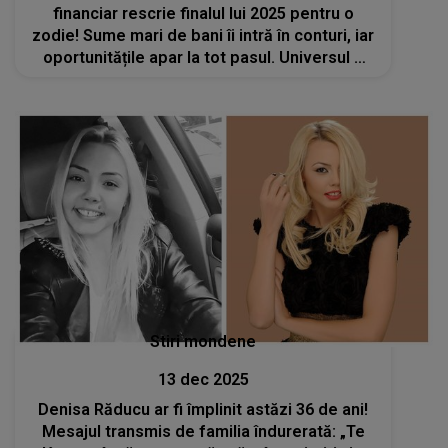
financiar rescrie finalul lui 2025 pentru o
zodie! Sume mari de bani îi intră în conturi, iar
oportunitățile apar la tot pasul. Universul o
răsplătește, în sfârșit, pentru răbdare și
eforturile depuse
Stiri mondene
13 dec 2025
Denisa Răducu ar fi împlinit astăzi 36 de ani!
Mesajul transmis de familia îndurerată: „Te