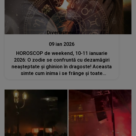
Divertisment
09 ian 2026
HOROSCOP de weekend, 10-11 ianuarie
2026: O zodie se confruntă cu dezamăgiri
neașteptate și ghinion în dragoste! Aceasta
simte cum inima i se frânge și toate
speranțele ei se destramă. O așteaptă zile
grele, în care va vărsa lacrimi amare