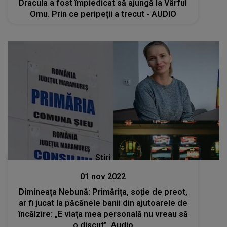
Dracula a fost împiedicat să ajungă la Vârful
Omu. Prin ce peripeții a trecut - AUDIO
Stiri
01 nov 2022
Dimineața Nebună: Primărița, soție de preot,
ar fi jucat la păcănele banii din ajutoarele de
încălzire: „E viața mea personală nu vreau să
o discut”. Audio