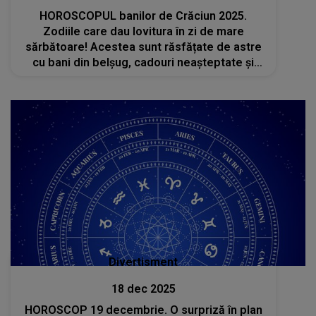
HOROSCOPUL banilor de Crăciun 2025.
Zodiile care dau lovitura în zi de mare
sărbătoare! Acestea sunt răsfățate de astre
cu bani din belșug, cadouri neașteptate și
momente speciale. Vor începe noul an cu
buzunarele pline și noroc pe toate planurile
Divertisment
18 dec 2025
HOROSCOP 19 decembrie. O surpriză în plan