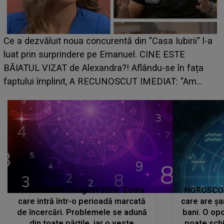
HOROSCOP de weekend, 8-9 august 2026. Zodia
care riscă să rămână fără bani. O decizie luată în
grabă îi aduce pierderi semnificative și îi dă toate
planurile peste cap
HOROSCOP 7 august 2026. Zodia
HOROSCOP 
care intră într-o perioadă marcată
care are șa
de încercări. Problemele se adună
bani. O opo
din toate părțile, iar o veste
poate schi