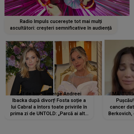
Radio Impuls cucerește tot mai mulți
ascultători: creșteri semnificative în audiență
Cât de bine îi merge Andreei
MĂRTURIA
Ibacka după divorț! Fosta soție a
Pușcău!
lui Cabral a întors toate privirile în
cancer dato
prima zi de UNTOLD: „Parcă ai altă
Berkovich, 
strălucire, emani putere,
accident ru
încredere, siguranță...”
Dacă nu 