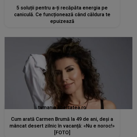
5 soluții pentru a-ți recăpăta energia pe
caniculă. Ce funcționează când căldura te
epuizează
tvmania.libertatea.ro
Cum arată Carmen Brumă la 49 de ani, deși a
mâncat desert zilnic în vacanță: «Nu e noroc!»
[FOTO]