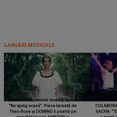
LANSĂRI MUZICALE
Când DORUL devine muzică, apare
Armin 
"Nu ajung acasă". Piesa lansată de
COLABORAR
Theo Rose și DOMINO îi poartă pe
SACHA: ""E