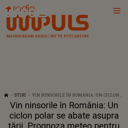
Radio Impuls
STIRI
VIN NINSORILE ÎN ROMÂNIA: UN CICLON
POLAR SE ABATE ASUPRA ȚĂRII.
Vin ninsorile în România: Un
PROGNOZA METEO PENTRU
URMĂTOARELE ZILE
ciclon polar se abate asupra
țării. Prognoza meteo pentru