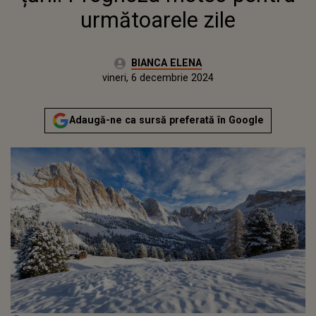
următoarele zile
Autor:
BIANCA ELENA
Publicat:
miercuri, 6 decembrie 2023
Actualizat:
vineri, 6 decembrie 2024
Adaugă-ne ca sursă preferată în Google