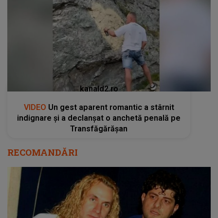
kanald2.ro
VIDEO
Un gest aparent romantic a stârnit
indignare și a declanșat o anchetă penală pe
Transfăgărășan
RECOMANDĂRI