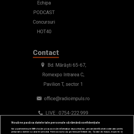
Echipa
PODCAST
Concursuri
HOT40
Contact
Bd. Mărăști 65-67,
Romexpo Intrarea C,
Pavilion T, sector 1
office@radioimpuls.ro
LIVE : 0754-222.999
WhatsApp: 0754-222.999
Nouă ne pasă ca datele tale personale să rămână confidențiale
Noi și partenerii noștri
589
stocăm și/sau accesăm informații pe dispozitivul dvs., precum identificatorii cookie unici pentru
prelucrarea datelor cu caracter personal. Puteți accepta sau gestiona preferințele dvs. făcând clic mai jos, respectiv vă