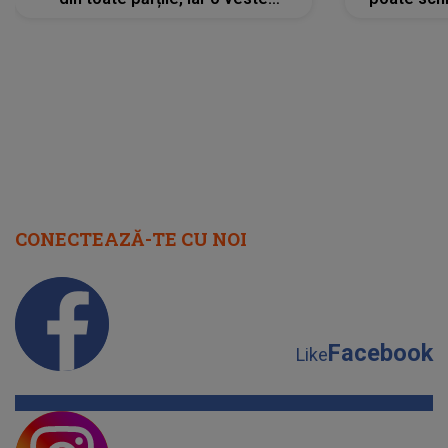
neașteptată îi dă planurile peste
la
cap
CONECTEAZĂ-TE CU NOI
Facebook
Like