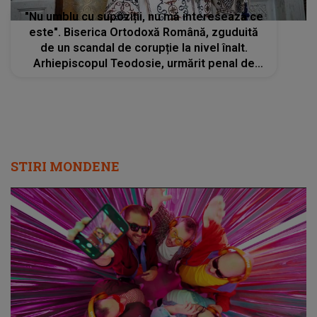
"Nu umblu cu supoziții, nu mă interesează ce
este". Biserica Ortodoxă Română, zguduită
de un scandal de corupție la nivel înalt.
Arhiepiscopul Teodosie, urmărit penal de
DNA pentru cumpărare de influență
STIRI MONDENE