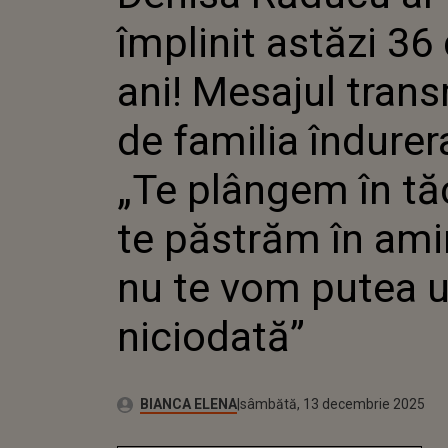
TRANSMI
împlinit astăzi 36
ÎNDURER
PLÂNGEM
TE PĂST
ani! Mesajul tran
AMINTIR
VOM PU
de familia îndurer
NICIODA
„Te plângem în tă
te păstrăm în amin
nu te vom putea u
niciodată”
Autor:
Publicat:
BIANCA ELENA
sâmbătă, 13 decembrie 2025