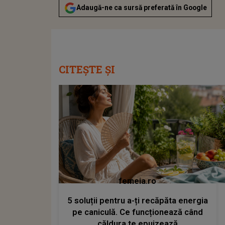
Adaugă-ne ca sursă preferată în Google
CITEȘTE ȘI
femeia.ro
5 soluții pentru a-ți recăpăta energia
pe caniculă. Ce funcționează când
căldura te epuizează