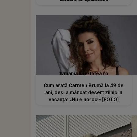
tvmania.libertatea.ro
Cum arată Carmen Brumă la 49 de
ani, deși a mâncat desert zilnic în
vacanță: «Nu e noroc!» [FOTO]