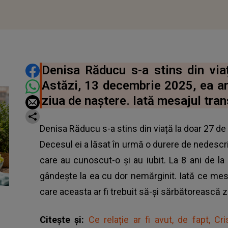
DISTRIBUIE ARTICOLUL
Denisa Răducu s-a stins din via
Astăzi, 13 decembrie 2025, ea ar 
ziua de naștere. Iată mesajul tran
Denisa Răducu s-a stins din viață la doar 27 de 
Decesul ei a lăsat în urmă o durere de nedescris
care au cunoscut-o și au iubit. La 8 ani de la
gândește la ea cu dor nemărginit. Iată ce mesaj
care aceasta ar fi trebuit să-și sărbătorească z
Citește și:
Ce relație ar fi avut, de fapt, C