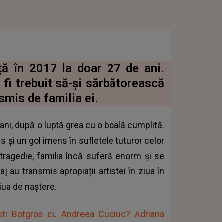
ță în 2017 la doar 27 de ani.
fi trebuit să-și sărbătorească
smis de familia ei.
ani, după o luptă grea cu o boală cumplită.
 și un gol imens în sufletele tuturor celor
 tragedie, familia încă suferă enorm și se
 au transmis apropiații artistei în ziua în
iua de naștere.
risti Botgros cu Andreea Cuciuc? Adriana