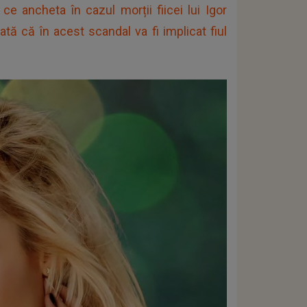
ancheta în cazul morții fiicei lui Igor
tă că în acest scandal va fi implicat fiul