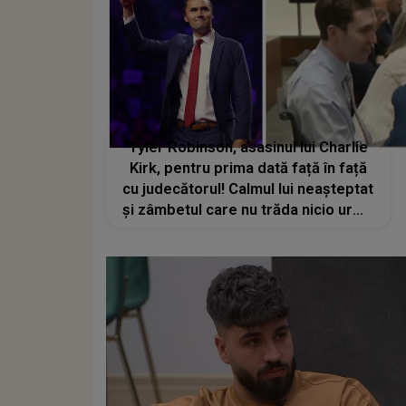
Tyler Robinson, asasinul lui Charlie
Kirk, pentru prima dată față în față
cu judecătorul! Calmul lui neașteptat
și zâmbetul care nu trăda nicio urmă
de regret au surprins pe toată
lumea. De ce fapte este acuzat
tânărul și ce pedeapsă ar putea
primi?