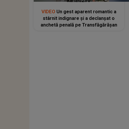
kanald2.ro
VIDEO
Un gest aparent romantic a
stârnit indignare și a declanșat o
anchetă penală pe Transfăgărășan