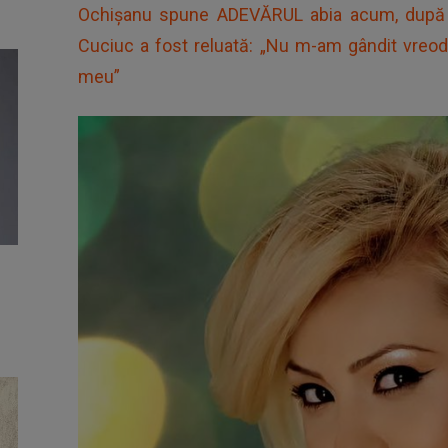
Ochișanu spune ADEVĂRUL abia acum, după ce 
Cuciuc a fost reluată: „Nu m-am gândit vreoda
meu”