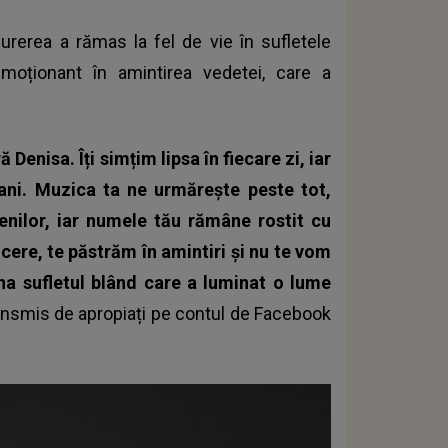
 durerea a rămas la fel de vie în sufletele
emoționant în amintirea vedetei, care a
 Denisa. Îți simțim lipsa în fiecare zi, iar
 ani. Muzica ta ne urmărește peste tot,
menilor, iar numele tău rămâne rostit cu
cere, te păstrăm în amintiri și nu te vom
na sufletul blând care a luminat o lume
ransmis de apropiați pe contul de Facebook