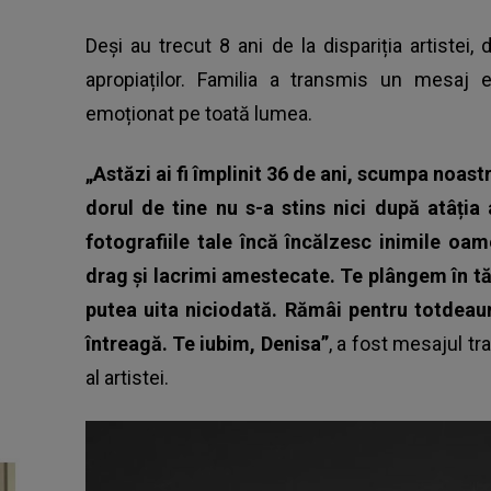
Deși au trecut 8 ani de la dispariția artistei,
apropiaților. Familia a transmis un mesaj 
emoționat pe toată lumea.
„Astăzi ai fi împlinit 36 de ani, scumpa noastră
dorul de tine nu s-a stins nici după atâția
fotografiile tale încă încălzesc inimile oa
drag și lacrimi amestecate. Te plângem în tă
putea uita niciodată. Rămâi pentru totdeau
întreagă. Te iubim, Denisa”
, a fost mesajul t
al artistei.