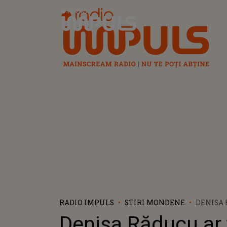
Radio Impuls
RADIO IMPULS
STIRI MONDENE
DENISA 
ÎMPLINI
Denisa Răducu ar 
ANI! ME