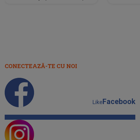
scena principală?
perioadă 
CONECTEAZĂ-TE CU NOI
Facebook
Like