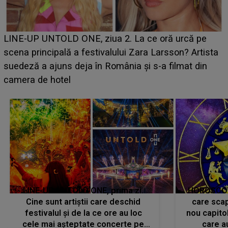
Ce a dezvăluit noua concurentă din "Casa Iubirii" l-a
luat prin surprindere pe Emanuel. CINE ESTE
BĂIATUL VIZAT de Alexandra?! Aflându-se în fața
faptului împlinit, A RECUNOSCUT IMEDIAT: "Am
avut..."
LINE-UP UNTOLD ONE, prima zi.
HOROSCOP 
Cine sunt artiștii care deschid
care scap
festivalul și de la ce ore au loc
nou capitol
cele mai așteptate concerte pe
care a