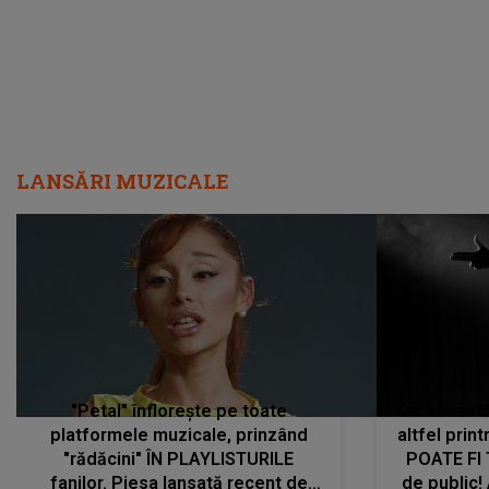
LANSĂRI MUZICALE
"Petal" înflorește pe toate
De această 
platformele muzicale, prinzând
altfel prin
"rădăcini" ÎN PLAYLISTURILE
POATE FI
fanilor. Piesa lansată recent de
de public!