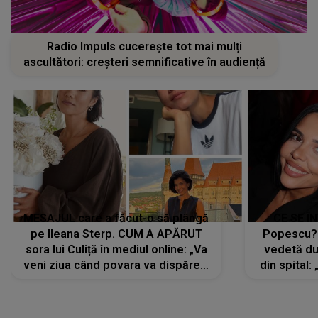
Radio Impuls cucerește tot mai mulți
ascultători: creșteri semnificative în audiență
MESAJUL care a făcut-o să plângă
CE SE Î
pe Ileana Sterp. CUM A APĂRUT
Popescu?
sora lui Culiță în mediul online: „Va
vedetă du
veni ziua când povara va dispărea,
din spital:
iar lacrimile...”