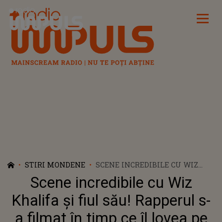
Radio Impuls
STIRI MONDENE
SCENE INCREDIBILE CU WIZ
KHALIFA ȘI FIUL SĂU!
Scene incredibile cu Wiz
RAPPERUL S-A FILMAT ÎN TIMP
CE ÎL LOVEA PE SEBASTIAN DE
Khalifa și fiul său! Rapperul s-
13 ORI DE ZIUA LUI DE NAȘTERE:
a filmat în timp ce îl lovea pe
„MÂINILE SUS! POARTĂ-TE CA