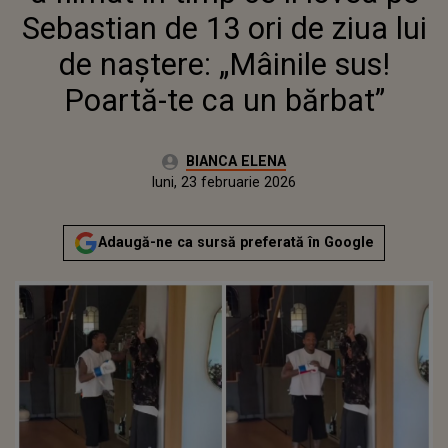
UN BĂRBAT”
Sebastian de 13 ori de ziua lui
de naștere: „Mâinile sus!
Poartă-te ca un bărbat”
Autor:
BIANCA ELENA
Publicat:
luni, 23 februarie 2026
Actualizat:
luni, 23 februarie 2026
Adaugă-ne ca sursă preferată în Google