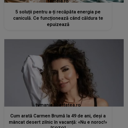
femeia.ro
5 soluții pentru a-ți recăpăta energia pe
caniculă. Ce funcționează când căldura te
epuizează
tvmania.libertatea.ro
Cum arată Carmen Brumă la 49 de ani, deși a
mâncat desert zilnic în vacanță: «Nu e noroc!»