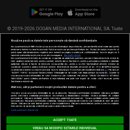
© 2019-2026 DOGAN MEDIA INTERNATIONAL SA, Toate
drepturile rezervate.
Nouă ne pasă ca datele tale personale să rămână confidențiale
Noi și partenerii noștri
589
stocăm și/sau accesăm informații pe dispozitivul dvs., precum identificatorii cookie unici pentru
prelucrarea datelor cu caracter personal. Puteți accepta sau gestiona preferințele dvs. făcând clic mai jos, respectiv vă
puteți opune utilizării unui interes legitim în orice moment pe pagina cu politica de confidențialitate. Aceste alegeri vor fi
raportate partenerilor noștri și nu vă vor afecta navigarea.
Mai multe detalii
Noi si partenerii nostri (retelele de socializare si agentiile de publicitate partenere, precum si furnizorii nostri de servicii de
date analitice) prelucram date pentru a permite website-ului sa functioneze, pentru a personaliza continutul si anunturile
publicitare afisate in functie de interesele si/sau profilul dvs., pentru a va oferi functionalitati aferente retelelor de
socializare si pentru a analiza traficul pe website. Beneficiati de drepturile prevazute de art. 15-22 din GDPR in legatura
cu prelucrarea datelor cu caracter personal. Aceste drepturi pot fi exercitate prin modalitatea indicata
aici
. Prin click pe
“ACCEPT TOATE”, acceptati folosirea tuturor Tehnologiilor de tip Cookie, care implica inclusiv acceptul dvs. cu privire la
stocarea/accesarea informatiilor de catre Vendor-ii cu care colaboram. Prin click pe “VREAU SA MODIFIC SETARILE
INDIVIDUAL” puteti schimba preferintele in mod individual, mai putin cele legate de cookie strict necesare pentru
functionarea website-ului.
Atât noi, cât și partenerii noștri prelucrăm datele pentru a oferi:
Stocarea și/sau accesarea informațiilor de pe un dispozitiv. Măsurarea performanței reclamelor. Utilizarea profilurilor
pentru selectarea conținutului personalizat. Dezvoltarea și îmbunătățirea serviciilor. Crearea profilurilor de conținut
personalizat. Utilizarea profilurilor pentru selectarea publicității personalizate. Crearea profilurilor pentru publicitate
personalizată. Măsurarea performanței conținutului. Înțelegerea publicului prin statistici sau combinații de date din surse
diferite. Utilizarea de date limitate pentru a selecta publicitatea. Utilizarea datelor limitate pentru a selecta conținutul.
Date precise de geolocație și identificarea prin scanarea dispozitivului.
Listă parteneri (furnizori)
MUSIC NON STOP
ACCEPT TOATE
Loading...
#hitperepeat
VREAU SA MODIFIC SETARILE INDIVIDUAL