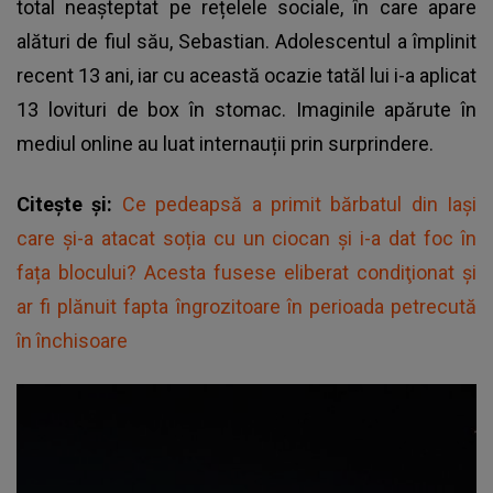
total neașteptat pe rețelele sociale, în care apare
alături de fiul său, Sebastian. Adolescentul a împlinit
recent 13 ani, iar cu această ocazie tatăl lui i-a aplicat
13 lovituri de box în stomac. Imaginile apărute în
mediul online au luat internauții prin surprindere.
Citește și:
Ce pedeapsă a primit bărbatul din Iași
care și-a atacat soția cu un ciocan și i-a dat foc în
fața blocului? Acesta fusese eliberat condiţionat și
ar fi plănuit fapta îngrozitoare în perioada petrecută
în închisoare