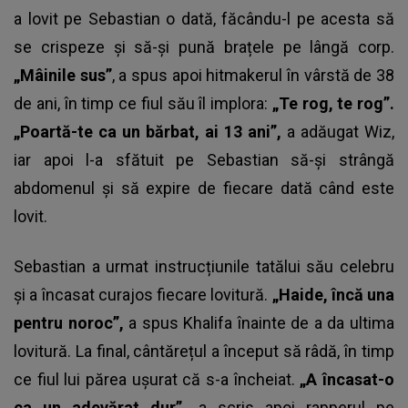
a lovit pe Sebastian o dată, făcându-l pe acesta să
se crispeze și să-și pună brațele pe lângă corp.
„Mâinile sus”
, a spus apoi hitmakerul în vârstă de 38
de ani, în timp ce fiul său îl implora:
„Te rog, te rog”.
„Poartă-te ca un bărbat, ai 13 ani”,
a adăugat Wiz,
iar apoi l-a sfătuit pe Sebastian să-și strângă
abdomenul și să expire de fiecare dată când este
lovit.
Sebastian a urmat instrucțiunile tatălui său celebru
și a încasat curajos fiecare lovitură.
„Haide, încă una
pentru noroc”,
a spus Khalifa înainte de a da ultima
lovitură. La final, cântărețul a început să râdă, în timp
ce fiul lui părea ușurat că s-a încheiat.
„A încasat-o
ca un adevărat dur”,
a scris apoi rapperul pe