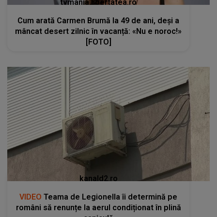
tvmania.libertatea.ro
Cum arată Carmen Brumă la 49 de ani, deși a
mâncat desert zilnic în vacanță: «Nu e noroc!»
[FOTO]
kanald2.ro
VIDEO
Teama de Legionella îi determină pe
români să renunțe la aerul condiționat în plină