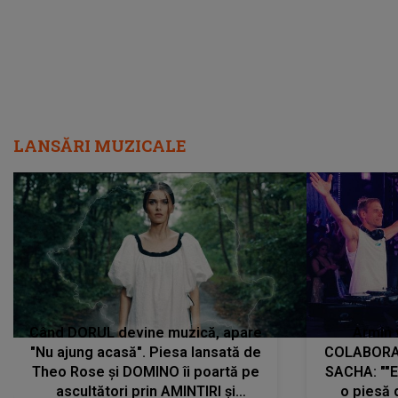
LANSĂRI MUZICALE
Când DORUL devine muzică, apare
Armin 
"Nu ajung acasă". Piesa lansată de
COLABORAR
Theo Rose și DOMINO îi poartă pe
SACHA: ""E
ascultători prin AMINTIRI și
o piesă 