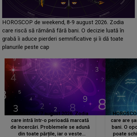
Emanuel a ținut ACEST DETALIU ASCUNS până
acum! În fața Alexandrei, concurentul din Casa Iubirii
face o MĂRTURISIRE NEAȘTEPTATĂ despre mama
sa: "I-am spus și ei în față, eu nu te iubesc pentru
că..."
HOROSCOP 7 august 2026. Zodia
HOROSCOP 
care intră într-o perioadă marcată
care are șa
de încercări. Problemele se adună
bani. O opo
din toate părțile, iar o veste
poate schi