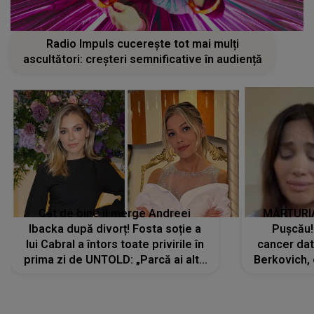
Radio Impuls cucerește tot mai mulți
ascultători: creșteri semnificative în audiență
Cât de bine îi merge Andreei
MĂRTURIA
Ibacka după divorț! Fosta soție a
Pușcău!
lui Cabral a întors toate privirile în
cancer dato
prima zi de UNTOLD: „Parcă ai altă
Berkovich, 
strălucire, emani putere,
accident ru
încredere, siguranță...”
Dacă nu 