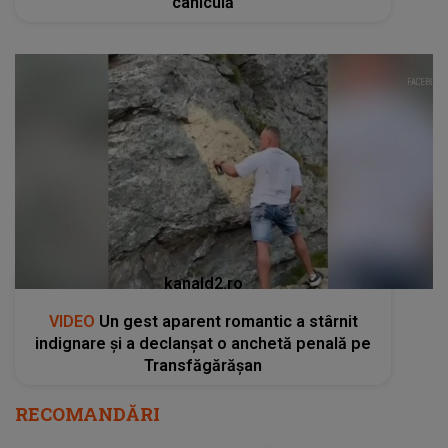
caniculă
kanald2.ro
VIDEO
Un gest aparent romantic a stârnit
indignare și a declanșat o anchetă penală pe
Transfăgărășan
RECOMANDĂRI