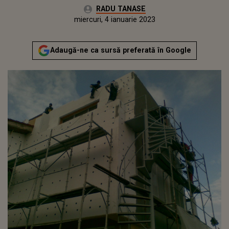
Autor:
RADU TANASE
Publicat:
marți, 4 ianuarie 2022
Actualizat:
miercuri, 4 ianuarie 2023
Adaugă-ne ca sursă preferată în Google