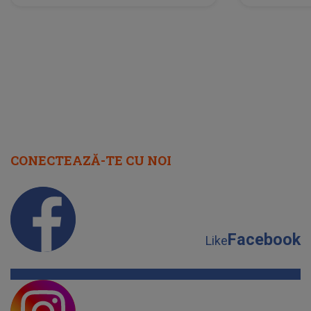
neașteptată îi dă planurile peste
la
cap
CONECTEAZĂ-TE CU NOI
Facebook
Like