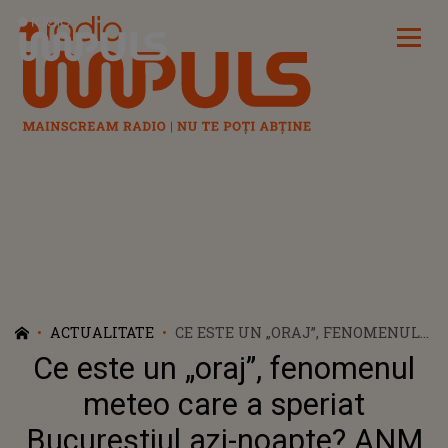
Radio Impuls
ACTUALITATE
CE ESTE UN „ORAJ”, FENOMENUL
METEO CARE A SPERIAT
Ce este un „oraj”, fenomenul
BUCUREȘTIUL AZI-NOAPTE? ANM
A EMIS ATENȚIONĂRI COD
meteo care a speriat
GALBEN DE INSTABILITATE
Bucureștiul azi-noapte? ANM
ATMOSFERICĂ ȘI PENTRU