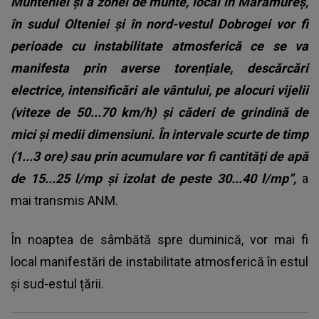
Munteniei și a zonei de munte, local în Maramureș,
în sudul Olteniei și în nord-vestul Dobrogei vor fi
perioade cu instabilitate atmosferică ce se va
manifesta prin averse torențiale, descărcări
electrice, intensificări ale vântului, pe alocuri vijelii
(viteze de 50...70 km/h) și căderi de grindină de
mici și medii dimensiuni. În intervale scurte de timp
(1...3 ore) sau prin acumulare vor fi cantități de apă
de 15...25 l/mp și izolat de peste 30...40 l/mp”,
a
mai transmis ANM.
În noaptea de sâmbătă spre duminică, vor mai fi
local manifestări de instabilitate atmosferică în estul
și sud-estul țării.