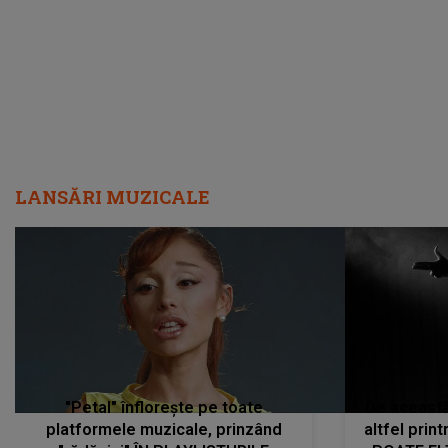
LANSĂRI MUZICALE
"Petal" înflorește pe toate
De această 
platformele muzicale, prinzând
altfel prin