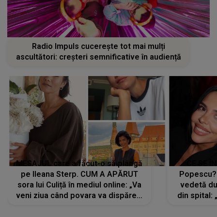
Radio Impuls cucerește tot mai mulți
ascultători: creșteri semnificative în audiență
MESAJUL care a făcut-o să plângă
CE SE Î
pe Ileana Sterp. CUM A APĂRUT
Popescu?
sora lui Culiță în mediul online: „Va
vedetă du
veni ziua când povara va dispărea,
din spital:
iar lacrimile...”