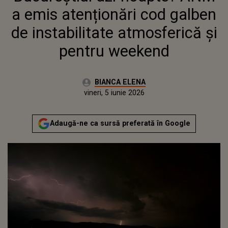
WEEKEND
a emis atenționări cod galben
de instabilitate atmosferică și
pentru weekend
Autor:
BIANCA ELENA
Publicat:
vineri, 5 iunie 2026
Actualizat:
vineri, 5 iunie 2026
Adaugă-ne ca sursă preferată în Google