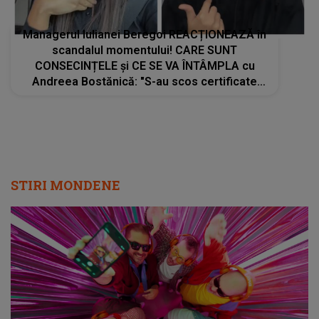
Managerul Iulianei Beregoi REACȚIONEAZĂ în
scandalul momentului! CARE SUNT
CONSECINȚELE și CE SE VA ÎNTÂMPLA cu
Andreea Bostănică: "S-au scos certificate
medico-legale pentru..."
STIRI MONDENE