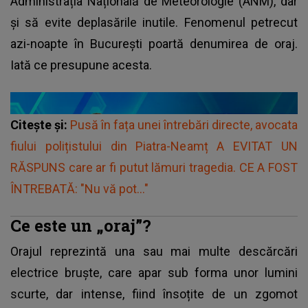
Administrația Națională de Meteorologie (ANM), dar
și să evite deplasările inutile. Fenomenul petrecut
azi-noapte în București poartă denumirea de oraj.
Iată ce presupune acesta.
Citește și:
Pusă în fața unei întrebări directe, avocata
fiului polițistului din Piatra-Neamț A EVITAT UN
RĂSPUNS care ar fi putut lămuri tragedia. CE A FOST
ÎNTREBATĂ: "Nu vă pot..."
Ce este un „oraj”?
Orajul reprezintă una sau mai multe descărcări
electrice bruște, care apar sub forma unor lumini
scurte, dar intense, fiind însoțite de un zgomot