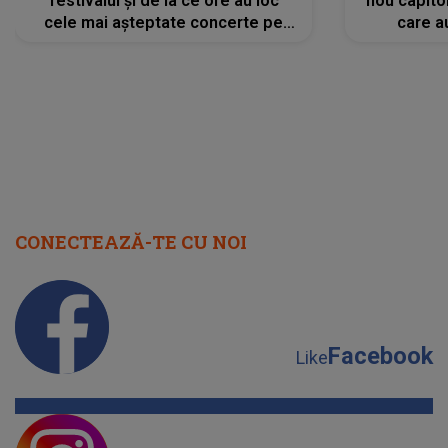
festivalul și de la ce ore au loc
nou capitol
cele mai așteptate concerte pe
care a
scena principală?
perioadă 
CONECTEAZĂ-TE CU NOI
Facebook
Like