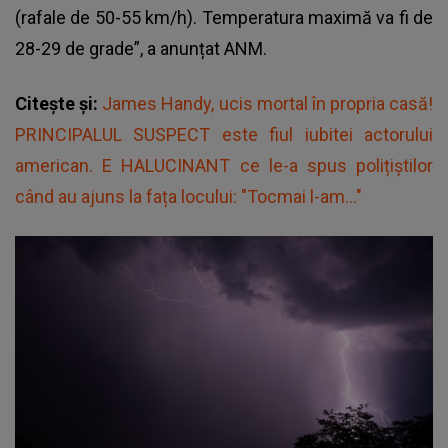
(rafale de 50-55 km/h). Temperatura maximă va fi de
28-29 de grade”, a anunțat ANM.
Citește și:
James Handy, ucis mortal în propria casă!
PRINCIPALUL SUSPECT este fiul iubitei actorului
american. E HALUCINANT ce le-a spus polițiștilor
când au ajuns la fața locului: "Tocmai l-am..."