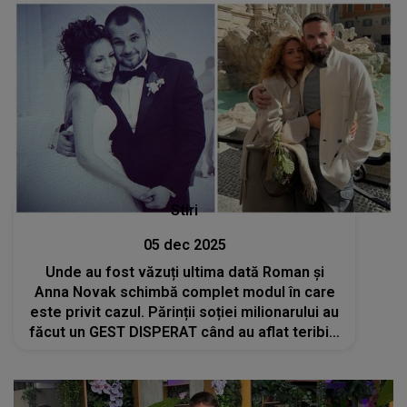
Stiri
05 dec 2025
Unde au fost văzuți ultima dată Roman și
Anna Novak schimbă complet modul în care
este privit cazul. Părinții soției milionarului au
făcut un GEST DISPERAT când au aflat teribila
veste. Ce s-a întâmplat cu ei