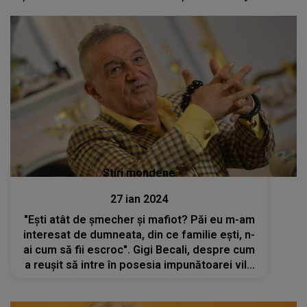
Stiri mondene
27 ian 2024
"Ești atât de șmecher și mafiot? Păi eu m-am
interesat de dumneata, din ce familie ești, n-
ai cum să fii escroc". Gigi Becali, despre cum
a reușit să intre în posesia impunătoarei vile
de pe Aleea Alexandru