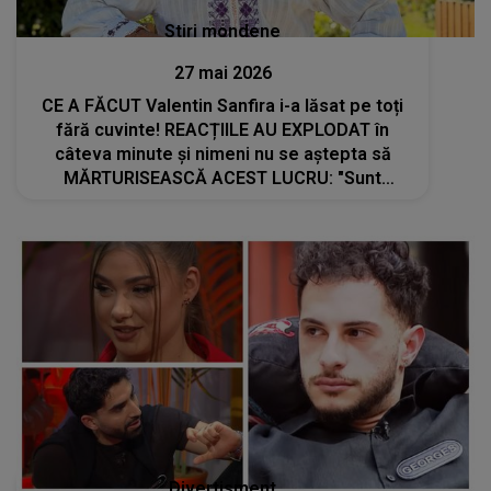
Stiri mondene
27 mai 2026
CE A FĂCUT Valentin Sanfira i-a lăsat pe toți
fără cuvinte! REACȚIILE AU EXPLODAT în
câteva minute şi nimeni nu se aştepta să
MĂRTURISEASCĂ ACEST LUCRU: "Sunt
greşeli pe care încă nu..."
Divertisment