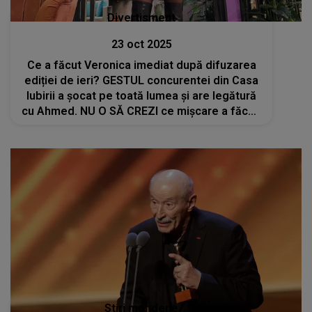
Divertisment
23 oct 2025
Ce a făcut Veronica imediat după difuzarea
ediției de ieri? GESTUL concurentei din Casa
Iubirii a șocat pe toată lumea și are legătură
cu Ahmed. NU O SĂ CREZI ce mișcare a făcut!
S-a întâmplat la câteva minute după emisiune
Stiri mondene