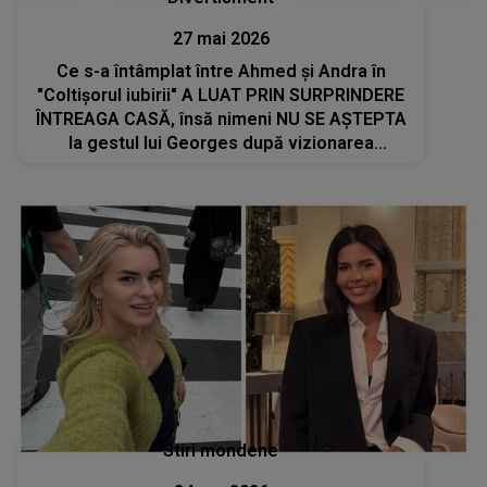
27 mai 2026
Ce s-a întâmplat între Ahmed și Andra în
"Coltișorul iubirii" A LUAT PRIN SURPRINDERE
ÎNTREAGA CASĂ, însă nimeni NU SE AȘTEPTA
la gestul lui Georges după vizionarea
IMAGINILOR: "Eu n-am încercat să fac asta.
Ești o..."
Stiri mondene