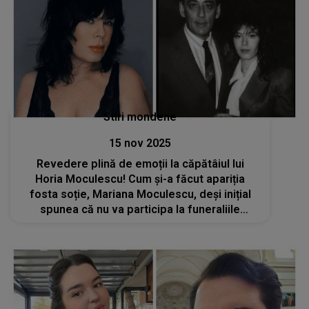
Stiri mondene
15 nov 2025
Revedere plină de emoții la căpătâiul lui
Horia Moculescu! Cum și-a făcut apariția
fosta soție, Mariana Moculescu, deși inițial
spunea că nu va participa la funeraliile
marelui compozitor? „Este un gest de
adevăr, nu de imagine”