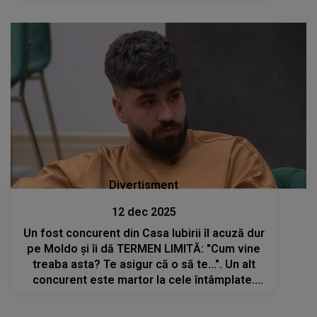
să știe exact de ce, dar au simțit nevoia să se
oprească câteva momente
Divertisment
12 dec 2025
Un fost concurent din Casa Iubirii îl acuză dur
pe Moldo și îi dă TERMEN LIMITĂ: "Cum vine
treaba asta? Te asigur că o să te...". Un alt
concurent este martor la cele întâmplate.
Cum s-a ajuns aici și DE CE a recurs la acest
gest, știind că o să fie prins