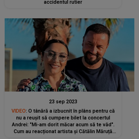
accidentul rutier
Stiri mondene
23 sep 2023
VIDEO
: O tânără a izbucnit în plâns pentru că
nu a reușit să cumpere bilet la concertul
Andrei: "Mi-am dorit măcar acum să te văd".
Cum au reacționat artista și Cătălin Măruță
când au văzut-o