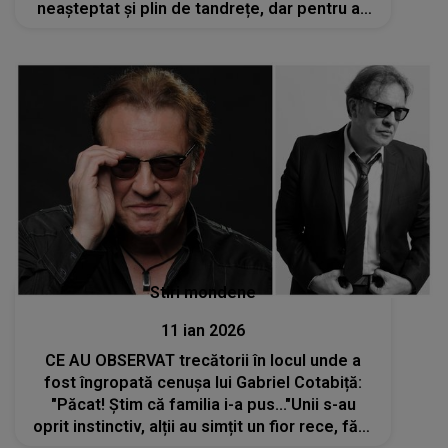
neașteptat și plin de tandrețe, dar pentru a-l
descoperi, nativii trebuie SĂ FIE ATENȚI la
semnele subtile care apar în jur
Stiri mondene
11 ian 2026
CE AU OBSERVAT trecătorii în locul unde a
fost îngropată cenușa lui Gabriel Cotabiță:
"Păcat! Știm că familia i-a pus..."Unii s-au
oprit instinctiv, alții au simțit un fior rece, fără