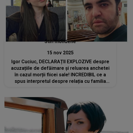
Stiri mondene
15 nov 2025
Igor Cuciuc, DECLARAȚII EXPLOZIVE despre
acuzațiile de defăimare și reluarea anchetei
în cazul morții fiicei sale! INCREDIBIL ce a
spus interpretul despre relația cu familia
Botgros: „Aici este vorba despre un omor. Nu
vreau să jignesc pe nimeni...”