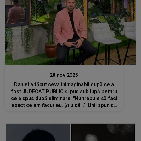
Divertisment
28 nov 2025
Daniel a făcut ceva inimaginabil după ce a
fost JUDECAT PUBLIC și pus sub lupă pentru
ce a spus după eliminare: "Nu trebuie să faci
exact ce am făcut eu. Știu că...". Unii spun că
a mers prea departe, alții cred că a fost
singura lui variantă de apărare