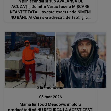
În plin scandal și sub AVALANȘA DE
ACUZAȚII, Dumitru Vartic face o MIȘCARE
NEAȘTEPTATĂ. Lovește exact unde NIMENI
NU BĂNUIA! Cui i s-a adresat, de fapt, și ce
urmărește prin acest gest: "Am fost nevoit
să..."
Stiri mondene
05 mar 2026
Mama lui Todd Meadows imploră
producătorii să NU RECURGĂ LA ACEST GEST.