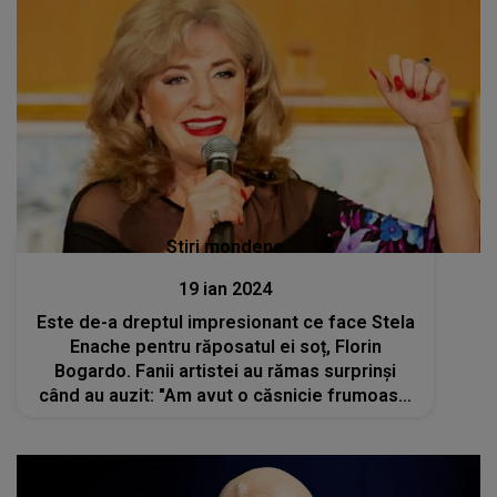
Stiri mondene
19 ian 2024
Este de-a dreptul impresionant ce face Stela
Enache pentru răposatul ei soț, Florin
Bogardo. Fanii artistei au rămas surprinși
când au auzit: "Am avut o căsnicie frumoasă,
faptul că am trăit aproape 40 de ani împreună
fără probleme, mizerii și gelozii"