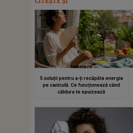
CITEȘTE ȘI
femeia.ro
5 soluții pentru a-ți recăpăta energia
pe caniculă. Ce funcționează când
căldura te epuizează