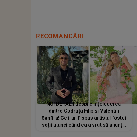
RECOMANDĂRI
NOI DETALII despre înțelegerea
dintre Codruța Filip și Valentin
Sanfira! Ce i-ar fi spus artistul fostei
soții atunci când ea a vrut să anunțe
public divorțul: „Mie îmi convine să