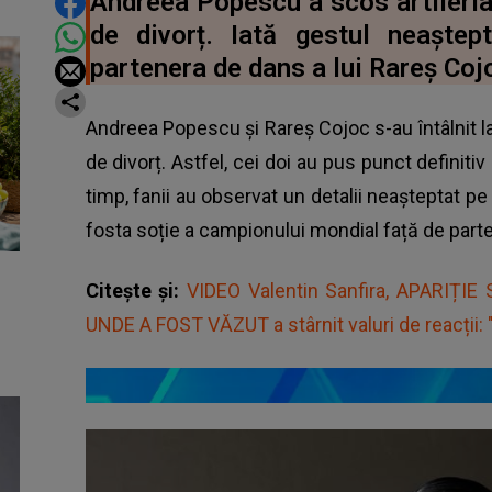
DISTRIBUIE ARTICOLUL
Andreea Popescu a scos artileria
de divorț. Iată gestul neaște
partenera de dans a lui Rareș Coj
Andreea Popescu și Rareș Cojoc s-au întâlnit l
de divorț. Astfel, cei doi au pus punct definitiv
timp, fanii au observat un detalii neașteptat pe 
fosta soție a campionului mondial față de part
Citește și:
VIDEO Valentin Sanfira, APARIȚIE
UNDE A FOST VĂZUT a stârnit valuri de reacții: "O