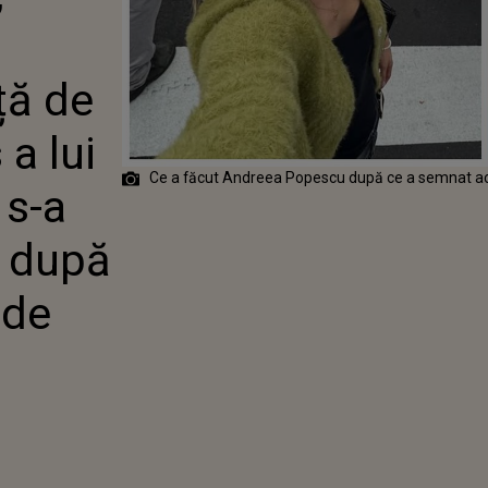
LUI RAREȘ
CUM S-A
AT” VEDETA
EMNAREA
ă de
 DE DIVORȚ?
a lui
Ce a făcut Andreea Popescu după ce a semnat ac
 s-a
a după
 de