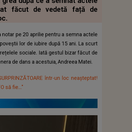
 grea după ce a semnat actele
ptat făcut de vedetă față de
oc.
a notar pe 20 aprilie pentru a semna actele
 poveștii lor de iubire după 15 ani. La scurt
rețelele sociale. Iată gestul bizar făcut de
enera de dans a acestuia, Andreea Matei.
 SURPRINZĂTOARE într-un loc neașteptat!
 să fie..."