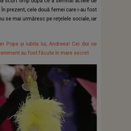
la scurt timp după ce a semnat actele de
ei. În prezent, cele două femei care i-au fost
nu se mai urmăresc pe rețelele sociale, iar
n Popa și iubita lui, Andreea! Cei doi se
veniment au fost făcute în mare secret