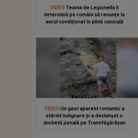
VIDEO
Teama de Legionella îi
determină pe români să renunțe la
aerul condiționat în plină caniculă
kanald2.ro
VIDEO
Un gest aparent romantic a
stârnit indignare și a declanșat o
anchetă penală pe Transfăgărășan