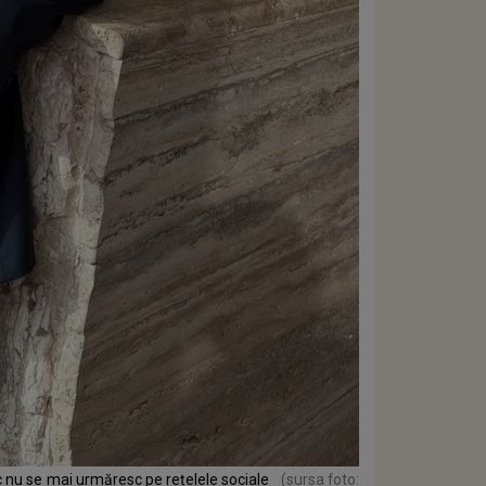
 nu se mai urmăresc pe rețelele sociale
(sursa foto: