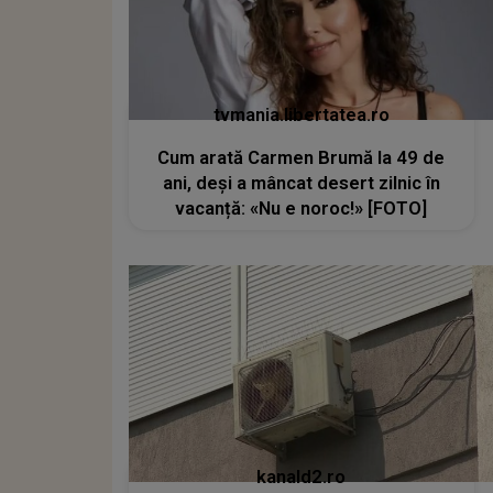
tvmania.libertatea.ro
Cum arată Carmen Brumă la 49 de
ani, deși a mâncat desert zilnic în
vacanță: «Nu e noroc!» [FOTO]
kanald2.ro