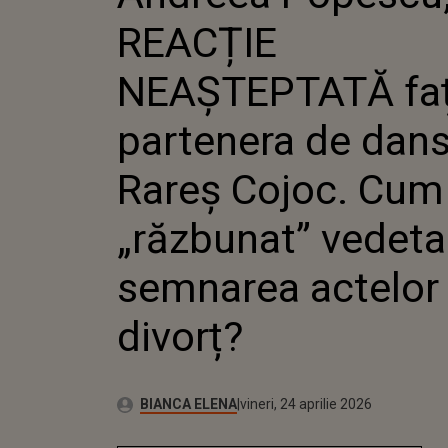
DANS A 
REACȚIE
COJOC. 
„RĂZBUN
DUPĂ S
NEAȘTEPTATĂ faț
ACTELOR
partenera de dans 
Rareș Cojoc. Cum
„răzbunat” vedet
semnarea actelor
divorț?
Autor:
Publicat:
BIANCA ELENA
vineri, 24 aprilie 2026