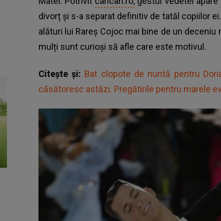
Matei. Potrivit
cancan.ro,
gestul vedetei apare 
divorț și s-a separat definitiv de tatăl copiilor 
alături lui Rareș Cojoc mai bine de un deceniu 
mulți sunt curioși să afle care este motivul.
Citește și:
Bat clopote de nuntă pentru Doria
căsătoresc astăzi. Pregătirile pentru marele e