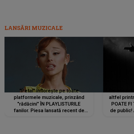
LANSĂRI MUZICALE
"Petal" înflorește pe toate
De această 
platformele muzicale, prinzând
altfel prin
"rădăcini" ÎN PLAYLISTURILE
POATE FI
fanilor. Piesa lansată recent de
de public!
Ariana Grande îi face pe
a lansat V
ascultători SĂ O ASCULTE PE
REPEAT