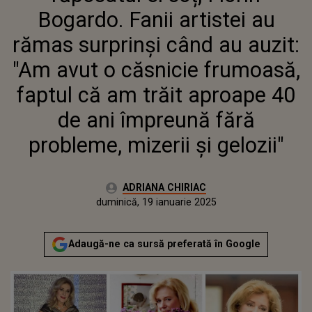
"AM AVUT O CĂSNICIE
Bogardo. Fanii artistei au
FRUMOASĂ, FAPTUL CĂ AM
TRĂIT APROAPE 40 DE ANI
rămas surprinși când au auzit:
ÎMPREUNĂ FĂRĂ PROBLEME,
"Am avut o căsnicie frumoasă,
MIZERII ȘI GELOZII"
faptul că am trăit aproape 40
de ani împreună fără
probleme, mizerii și gelozii"
Autor:
ADRIANA CHIRIAC
Publicat:
vineri, 19 ianuarie 2024
Actualizat:
duminică, 19 ianuarie 2025
Adaugă-ne ca sursă preferată în Google