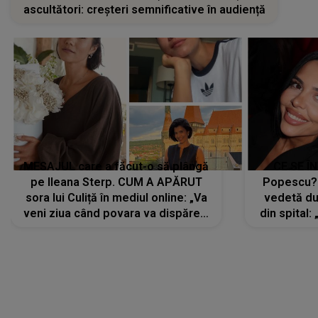
ascultători: creșteri semnificative în audiență
MESAJUL care a făcut-o să plângă
CE SE Î
pe Ileana Sterp. CUM A APĂRUT
Popescu?
sora lui Culiță în mediul online: „Va
vedetă du
veni ziua când povara va dispărea,
din spital:
iar lacrimile...”