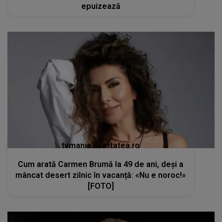
epuizează
tvmania.libertatea.ro
Cum arată Carmen Brumă la 49 de ani, deși a
mâncat desert zilnic în vacanță: «Nu e noroc!»
[FOTO]