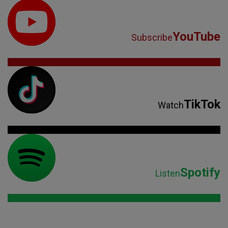
YouTube
Subscribe
TikTok
Watch
Spotify
Listen