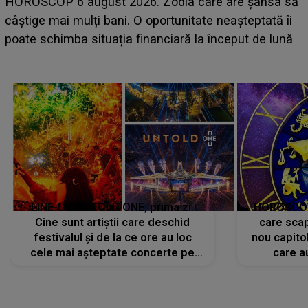
LINE-UP UNTOLD ONE, ziua 2. La ce oră urcă pe
ă
scena principală a festivalului Zara Larsson? Artista
suedeză a ajuns deja în România și s-a filmat din
camera de hotel
LINE-UP UNTOLD ONE, prima zi.
HOROSCOP 
Cine sunt artiștii care deschid
care scap
festivalul și de la ce ore au loc
nou capitol
cele mai așteptate concerte pe
care a
scena principală?
perioadă 