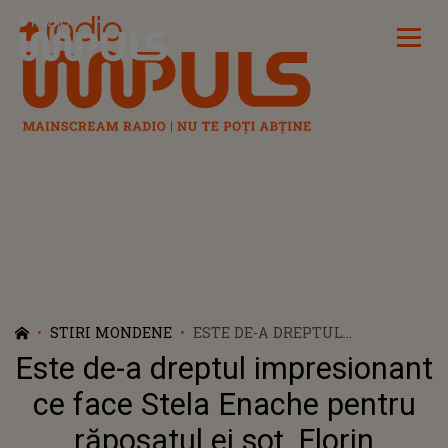
Radio Impuls
STIRI MONDENE
ESTE DE-A DREPTUL
IMPRESIONANT CE FACE STELA
Este de-a dreptul impresionant
ENACHE PENTRU RĂPOSATUL
EI SOȚ, FLORIN BOGARDO. FANII
ce face Stela Enache pentru
ARTISTEI AU RĂMAS
răposatul ei soț, Florin
SURPRINȘI CÂND AU AUZIT: