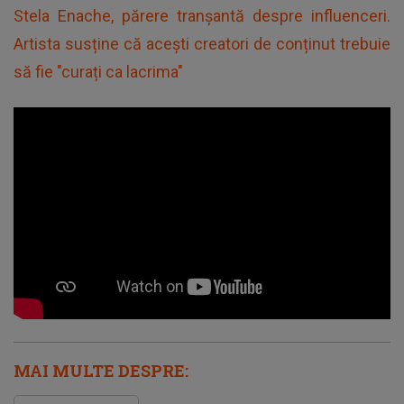
Stela Enache, părere tranșantă despre influenceri.
Artista susține că acești creatori de conținut trebuie
să fie "curați ca lacrima"
MAI MULTE DESPRE: