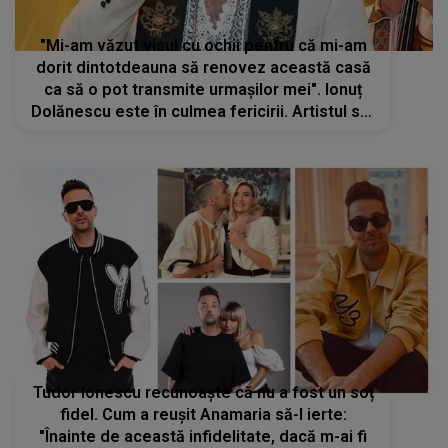
"Mi-am văzut visul cu ochii pentru că mi-am
dorit dintotdeauna să renovez această casă
ca să o pot transmite urmașilor mei". Ionuț
Dolănescu este în culmea fericirii. Artistul s-a
mutat în casa din Caimatei
Tudor Ionescu recunoaște că nu a fost un soț
fidel. Cum a reușit Anamaria să-l ierte:
"Înainte de această infidelitate, dacă m-ai fi