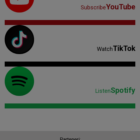
YouTube
Subscribe
TikTok
Watch
Spotify
Listen
Parteneri: