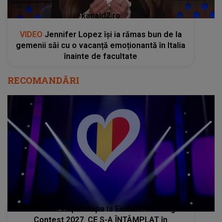
kanald2.ro
VIDEO
Jennifer Lopez își ia rămas bun de la
gemenii săi cu o vacanță emoționantă în Italia
înainte de facultate
RECOMANDĂRI
România va participa la Eurovision Song
Contest 2027. CE S-A ÎNTÂMPLAT în