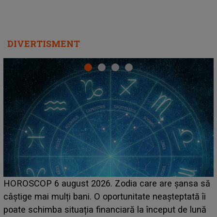
DIVERTISMENT
LINE-UP UNTOLD ONE, prima zi. Cine sunt artiști
sa să
care deschid festivalul și de la ce ore au loc cele
tă îi
așteptate concerte pe scena principală?
 lună