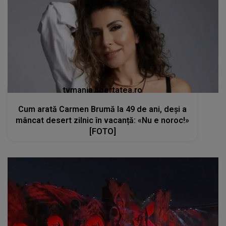
tvmania.libertatea.ro
Cum arată Carmen Brumă la 49 de ani, deși a
mâncat desert zilnic în vacanță: «Nu e noroc!»
[FOTO]