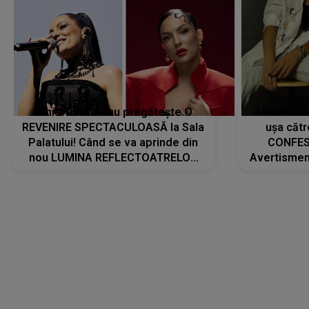
Tania Turtureanu pregătește O
Alexandra
REVENIRE SPECTACULOASĂ la Sala
ușa cătr
Palatului! Când se va aprinde din
CONFES
nou LUMINA REFLECTOATRELOR
Avertismentu
pentru artistă: " Vor fi multe
rămas ÎNT
cântece noi, în premieră. Cântece
au format-
care abia acum învață să respire"
"Am f