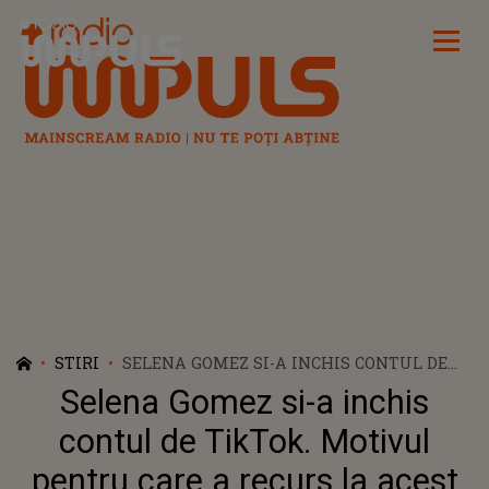
Radio Impuls
STIRI
SELENA GOMEZ SI-A INCHIS CONTUL DE
TIKTOK. MOTIVUL PENTRU CARE A
Selena Gomez si-a inchis
RECURS LA ACEST GEST AR PUTEA AVEA
LEGATURA CU SOTIA LUI JUSTIN BIEBER
contul de TikTok. Motivul
pentru care a recurs la acest