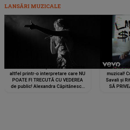
LANSĂRI MUZICALE
De această dată, "Dilaila" se simte
COLABORAR
altfel printr-o interpretare care NU
muzical! C
POATE FI TRECUTĂ CU VEDEREA
Savali și Ri
de public! Alexandra Căpitănescu
SĂ PRIV
a lansat VERSIUNEA LIVE a piesei