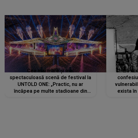
Cea mai mare și mai
Charli xc
spectaculoasă scenă de festival la
confesiu
UNTOLD ONE: „Practic, nu ar
vulnerabil
încăpea pe multe stadioane din
exista în
lume”. Evenimentul începe joi, 6
august 2026