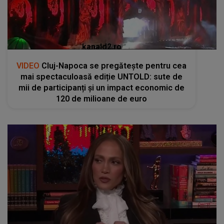
kanald2.ro
VIDEO
Cluj-Napoca se pregătește pentru cea
mai spectaculoasă ediție UNTOLD: sute de
mii de participanți și un impact economic de
120 de milioane de euro