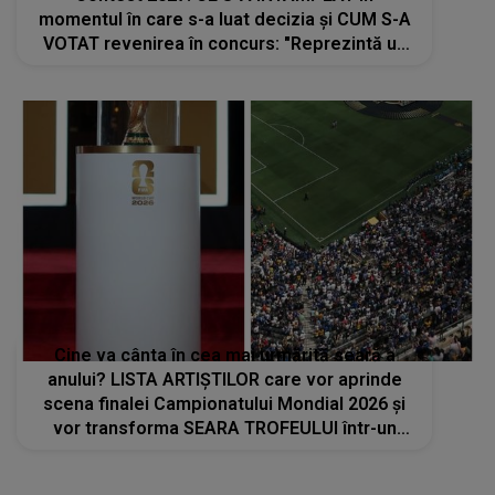
momentul în care s-a luat decizia și CUM S-A
VOTAT revenirea în concurs: "Reprezintă un
proiect strategic de..."
Cine va cânta în cea mai urmărită seară a
anului? LISTA ARTIȘTILOR care vor aprinde
scena finalei Campionatului Mondial 2026 și
vor transforma SEARA TROFEULUI într-un
show de neuitat: "Ceremonia de închidere va
încheia..."