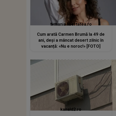
tvmania.libertatea.ro
Cum arată Carmen Brumă la 49 de
ani, deși a mâncat desert zilnic în
vacanță: «Nu e noroc!» [FOTO]
kanald2.ro