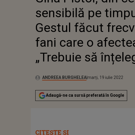
FANI CA
sensibilă pe timpul
„TREBUIE
Gestul făcut frec
fani care o afecte
„Trebuie să înțeleg
Publicat:
Autor:
joi, 4 februarie 2021
Actualizat:
ANDREEA BURGHELEA
marți, 19 iulie 2022
Adaugă-ne ca sursă preferată în Google
CITEȘTE ȘI