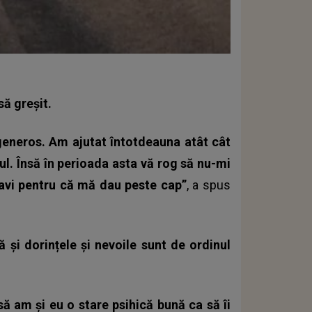
să greșit.
 generos. Am ajutat întotdeauna atât cât
ul. Însă în perioada asta vă rog să nu-mi
navi pentru că mă dau peste cap”
, a spus
ă și dorințele și nevoile sunt de ordinul
 am și eu o stare psihică bună ca să îi