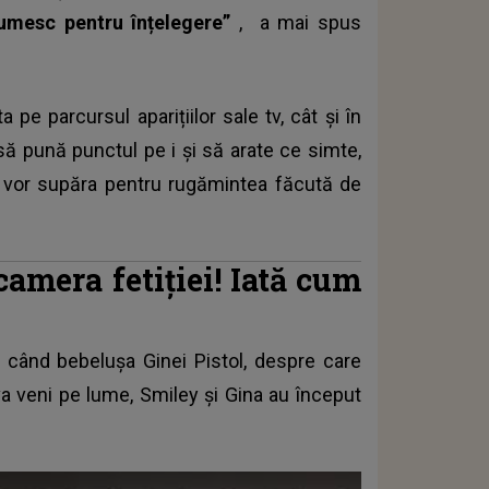
țumesc pentru înțelegere”
, a mai spus
a pe parcursul aparițiilor sale tv, cât și în
 să pună punctul pe i și să arate ce simte,
e vor supăra pentru rugămintea făcută de
camera fetiției! Iată cum
 când bebelușa Ginei Pistol, despre care
a veni pe lume, Smiley și Gina au început