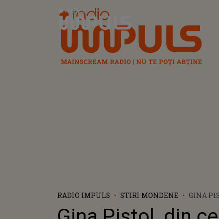
Radio Impuls
RADIO IMPULS
STIRI MONDENE
GINA PIS
SENSIBI
Gina Pistol, din ce
GESTUL