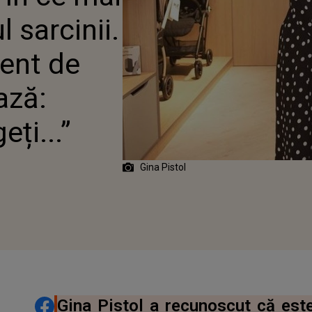
RE O AFECTEAZĂ:
 sarcinii.
 SĂ ÎNȚELEGEȚI...”
vent de
ază:
eți...”
Gina Pistol
DISTRIBUIE ARTICOLUL
Gina Pistol a recunoscut că este