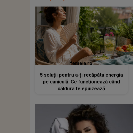
femeia.ro
5 soluții pentru a-ți recăpăta energia
pe caniculă. Ce funcționează când
căldura te epuizează