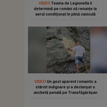
VIDEO
Teama de Legionella îi
determină pe români să renunțe la
aerul condiționat în plină caniculă
kanald2.ro
VIDEO
Un gest aparent romantic a
stârnit indignare și a declanșat o
anchetă penală pe Transfăgărășan