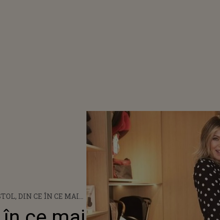
TOL, DIN CE ÎN CE MAI
LĂ PE TIMPUL SARCINII.
 în ce mai
 FĂCUT FRECVENT DE