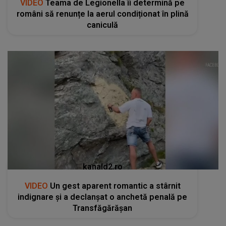
VIDEO
Teama de Legionella îi determină pe
români să renunțe la aerul condiționat în plină
caniculă
kanald2.ro
VIDEO
Un gest aparent romantic a stârnit
indignare și a declanșat o anchetă penală pe
Transfăgărășan