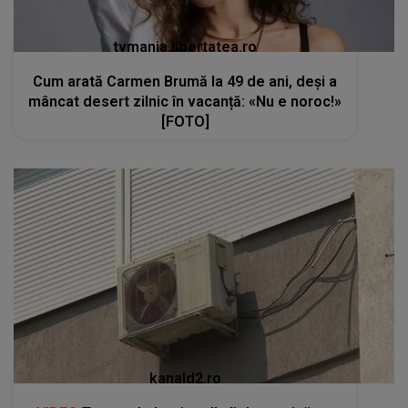
tvmania.libertatea.ro
Cum arată Carmen Brumă la 49 de ani, deși a
mâncat desert zilnic în vacanță: «Nu e noroc!»
[FOTO]
kanald2.ro