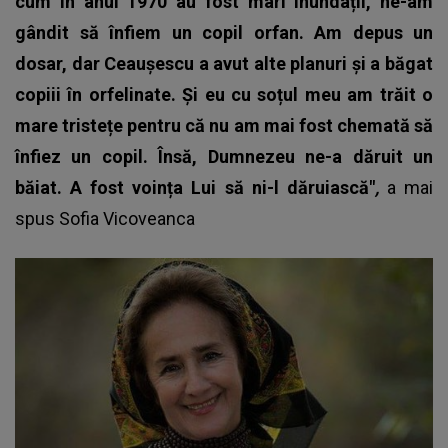
cum în anul 1970 au fost mari inundații, ne-am
gândit să înfiem un copil orfan.
Am depus un
dosar, dar Ceaușescu a avut alte planuri și a băgat
copiii în orfelinate. Și eu cu soțul meu am trăit o
mare tristețe pentru că nu am mai fost chemată să
înfiez un copil. Însă, Dumnezeu ne-a dăruit un
băiat. A fost voința Lui să ni-l dăruiască"
,
a mai
spus
Sofia Vicoveanca