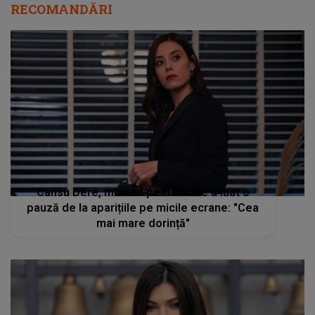
RECOMANDĂRI
Cansu Dere, motivul pentru care a luat o
pauză de la aparițiile pe micile ecrane: "Cea
mai mare dorință"