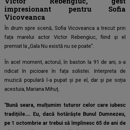
Victor Rebengiuc, gest
impresionant pentru Sofia
Vicoveanca
În drum spre scenă, Sofia Vicoveanca a trecut prin
fața marelui actor Victor Rebengiuc, fiind și el
premiat la „Gala Nu există nu se poate".
În acel moment, actorul, în baston la 91 de ani, s-a
ridicat în picioare în fața solistei. Interpreta de
muzică populară l-a pupat și pe el, dar și pe soția
acestuia, Mariana Mihuț.
"Bună seara, mulțumim tuturor celor care iubesc
tradițiile…. Eu, dacă hotărăște Bunul Dumnezeu,
pe 1 octombrie ar trebui să împlinesc 65 de ani de