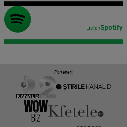
Spotify
Listen
Parteneri: