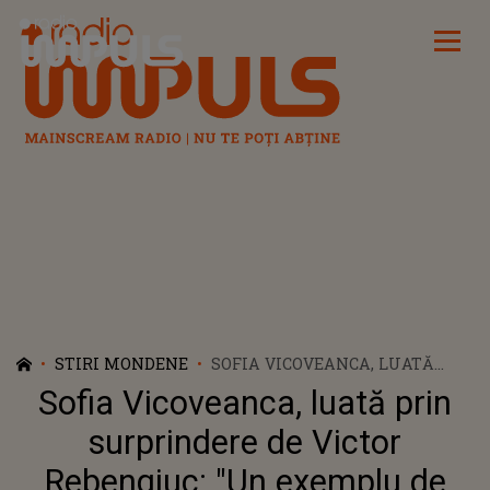
Radio Impuls
STIRI MONDENE
SOFIA VICOVEANCA, LUATĂ
PRIN SURPRINDERE DE VICTOR
Sofia Vicoveanca, luată prin
REBENGIUC: "UN EXEMPLU DE
URMAT". GESTUL INCREDIBIL
surprindere de Victor
FĂCUT DE MARELE ACTOR
Rebengiuc: "Un exemplu de