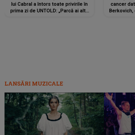
lui Cabral a întors toate privirile în
cancer dato
prima zi de UNTOLD: „Parcă ai altă
Berkovich, 
strălucire, emani putere,
accident ru
încredere, siguranță...”
Dacă nu 
LANSĂRI MUZICALE