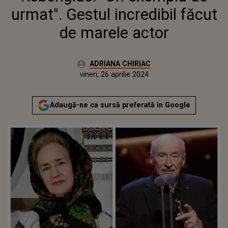
urmat". Gestul incredibil făcut
de marele actor
Autor:
ADRIANA CHIRIAC
Publicat:
vineri, 26 aprilie 2024
Actualizat:
vineri, 26 aprilie 2024
Adaugă-ne ca sursă preferată în Google