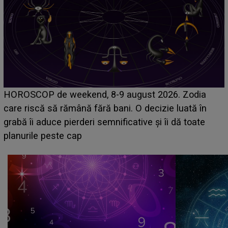
Emanuel a ținut ACEST DETALIU ASCUNS până
acum! În fața Alexandrei, concurentul din Casa Iubirii
face o MĂRTURISIRE NEAȘTEPTATĂ despre mama
sa: "I-am spus și ei în față, eu nu te iubesc pentru
că..."