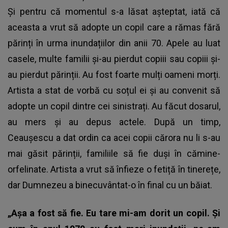
Și pentru că momentul s-a lăsat așteptat, iată că
aceasta a vrut să adopte un copil care a rămas fără
părinți în urma inundațiilor din anii 70. Apele au luat
casele, multe familii și-au pierdut copiii sau copiii și-
au pierdut părinții. Au fost foarte mulți oameni morți.
Artista a stat de vorbă cu soțul ei și au convenit să
adopte un copil dintre cei sinistrați. Au făcut dosarul,
au mers și au depus actele. După un timp,
Ceaușescu a dat ordin ca acei copii cărora nu li s-au
mai găsit părinții, familiile să fie duși în cămine-
orfelinate. Artista a vrut să înfieze o fetiță în tinerețe,
dar Dumnezeu a binecuvântat-o în final cu un băiat.
„Așa a fost să fie. Eu tare mi-am dorit un copil. Și