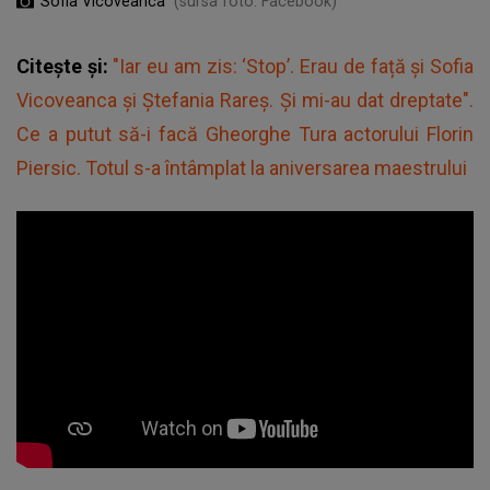
Sofia Vicoveanca
(sursa foto: Facebook)
Citește și:
"Iar eu am zis: ‘Stop’. Erau de față și Sofia
Vicoveanca și Ștefania Rareș. Și mi-au dat dreptate".
Ce a putut să-i facă Gheorghe Tura actorului Florin
Piersic. Totul s-a întâmplat la aniversarea maestrului