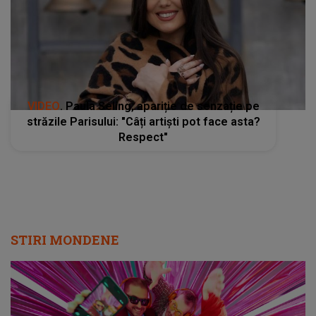
VIDEO
. Paula Seling, apariție de senzație pe
străzile Parisului: "Câți artiști pot face asta?
Respect"
STIRI MONDENE