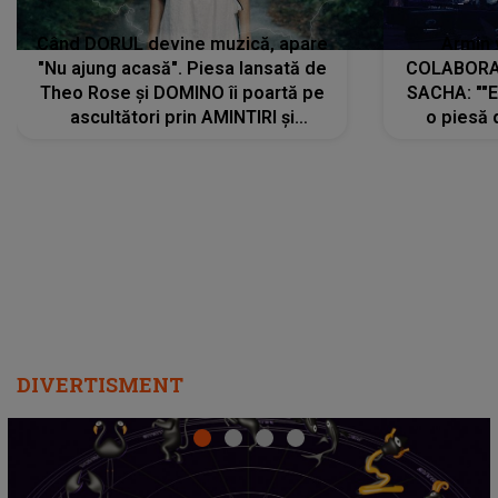
Când DORUL devine muzică, apare
Armin 
"Nu ajung acasă". Piesa lansată de
COLABORAR
Theo Rose și DOMINO îi poartă pe
SACHA: ""E
ascultători prin AMINTIRI și
o piesă 
REGĂSIRI, iar drumul emoțiilor
imediat pre
trece prin sufletul publicului:
cu mine șt
"Pentru toți cei care au plecat
păstrăm do
departe ca să le fie mai bine"
DIVERTISMENT