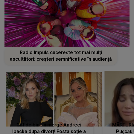
Radio Impuls cucerește tot mai mulți
ascultători: creșteri semnificative în audiență
Cât de bine îi merge Andreei
MĂRTURIA
Ibacka după divorț! Fosta soție a
Pușcău!