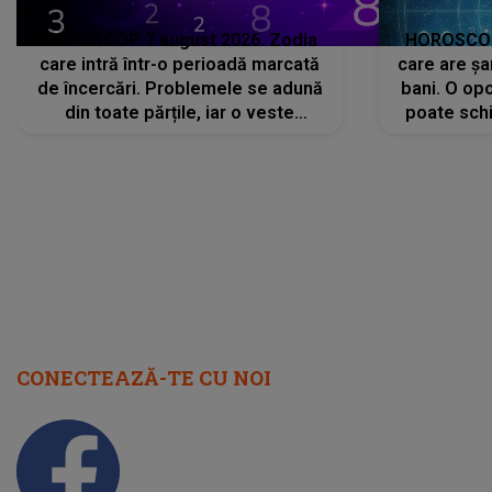
HOROSCOP 7 august 2026. Zodia
HOROSCOP 
care intră într-o perioadă marcată
care are șa
de încercări. Problemele se adună
bani. O opo
din toate părțile, iar o veste
poate schi
neașteptată îi dă planurile peste
la
cap
CONECTEAZĂ-TE CU NOI