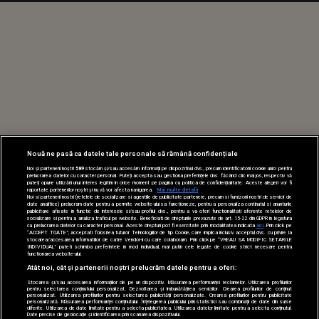
Nouă ne pasă ca datele tale personale să rămână confidențiale
Noi și partenerii noștri
589
stocăm și/sau accesăm informații pe dispozitivul dvs., precum identificatorii cookie unici pentru
prelucrarea datelor cu caracter personal. Puteți accepta sau gestiona preferințele dvs. făcând clic mai jos, respectiv vă
puteți opune utilizării unui interes legitim în orice moment pe pagina cu politica de confidențialitate. Aceste alegeri vor fi
raportate partenerilor noștri și nu vă vor afecta navigarea.
Mai multe detalii
Noi si partenerii nostri (retelele de socializare si agentiile de publicitate partenere, precum si furnizorii nostri de servicii de
date analitice) prelucram date pentru a permite website-ului sa functioneze, pentru a personaliza continutul si anunturile
publicitare afisate in functie de interesele si/sau profilul dvs., pentru a va oferi functionalitati aferente retelelor de
socializare si pentru a analiza traficul pe website. Beneficiati de drepturile prevazute de art. 15-22 din GDPR in legatura
cu prelucrarea datelor cu caracter personal. Aceste drepturi pot fi exercitate prin modalitatea indicata
aici
. Prin click pe
“ACCEPT TOATE”, acceptati folosirea tuturor Tehnologiilor de tip Cookie, care implica inclusiv acceptul dvs. cu privire la
stocarea/accesarea informatiilor de catre Vendor-ii cu care colaboram. Prin click pe “VREAU SA MODIFIC SETARILE
INDIVIDUAL” puteti schimba preferintele in mod individual, mai putin cele legate de cookie strict necesare pentru
functionarea website-ului.
Atât noi, cât și partenerii noștri prelucrăm datele pentru a oferi:
Stocarea și/sau accesarea informațiilor de pe un dispozitiv. Măsurarea performanței reclamelor. Utilizarea profilurilor
pentru selectarea conținutului personalizat. Dezvoltarea și îmbunătățirea serviciilor. Crearea profilurilor de conținut
personalizat. Utilizarea profilurilor pentru selectarea publicității personalizate. Crearea profilurilor pentru publicitate
personalizată. Măsurarea performanței conținutului. Înțelegerea publicului prin statistici sau combinații de date din surse
diferite. Utilizarea de date limitate pentru a selecta publicitatea. Utilizarea datelor limitate pentru a selecta conținutul.
Date precise de geolocație și identificarea prin scanarea dispozitivului.