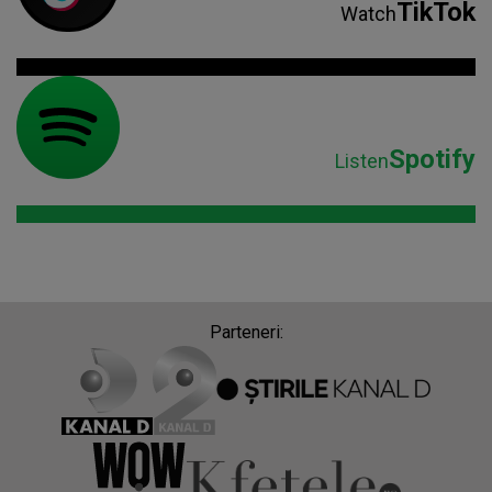
TikTok
Watch
Spotify
Listen
Parteneri: