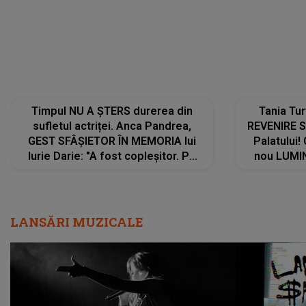
Timpul NU A ȘTERS durerea din
Tania Tu
sufletul actriței. Anca Pandrea,
REVENIRE 
GEST SFÂȘIETOR ÎN MEMORIA lui
Palatului!
Iurie Darie: "A fost copleșitor. Pe
nou LUMI
măsură ce trece timpul parcă..."
pentru a
cântece no
care abia 
LANSĂRI MUZICALE