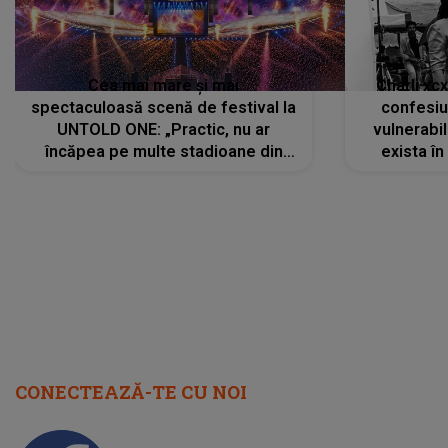
Cea mai mare și mai
Charli xc
spectaculoasă scenă de festival la
confesiu
UNTOLD ONE: „Practic, nu ar
vulnerabil
încăpea pe multe stadioane din
exista în
lume”. Evenimentul începe joi, 6
august 2026
CONECTEAZĂ-TE CU NOI