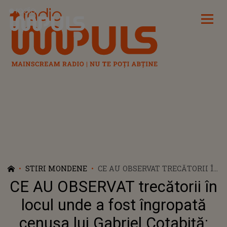
Radio Impuls
STIRI MONDENE
CE AU OBSERVAT TRECĂTORII ÎN
LOCUL UNDE A FOST
CE AU OBSERVAT trecătorii în
ÎNGROPATĂ CENUȘA LUI
GABRIEL COTABIȚĂ: "PĂCAT!
locul unde a fost îngropată
ȘTIM CĂ FAMILIA I-A
cenușa lui Gabriel Cotabiță:
PUS..."UNII S-AU OPRIT