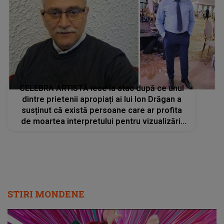
CELEBRA ARTISTĂ iese la atac după ce unul
dintre prietenii apropiați ai lui Ion Drăgan a
susținut că există persoane care ar profita
de moartea interpretului pentru vizualizări:
"Au început să mă judece, am tăcut, am ținut
în mine, dar..."
STIRI MONDENE