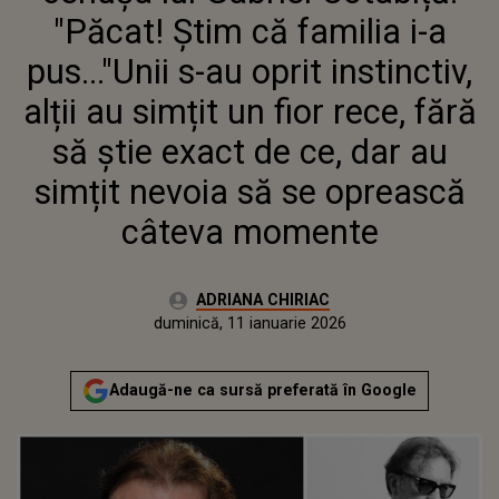
INSTINCTIV, ALȚII AU SIMȚIT
"Păcat! Știm că familia i-a
UN FIOR RECE, FĂRĂ SĂ ȘTIE
EXACT DE CE, DAR AU SIMȚIT
pus..."Unii s-au oprit instinctiv,
NEVOIA SĂ SE OPREASCĂ
alții au simțit un fior rece, fără
CÂTEVA MOMENTE
să știe exact de ce, dar au
simțit nevoia să se oprească
câteva momente
Autor:
ADRIANA CHIRIAC
Publicat:
duminică, 11 ianuarie 2026
Actualizat:
duminică, 11 ianuarie 2026
Adaugă-ne ca sursă preferată în Google