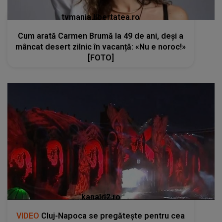
tvmania.libertatea.ro
Cum arată Carmen Brumă la 49 de ani, deși a
mâncat desert zilnic în vacanță: «Nu e noroc!»
[FOTO]
kanald2.ro
VIDEO
Cluj-Napoca se pregătește pentru cea