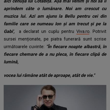
aici cenușa lui Cotabiță. Așa mai venim și noi să îi
aprindem câte o lumânare. Noi am crescut cu
muzica lui. Azi am ajuns la Bellu pentru cei din
familie care se numeau Ion și am trecut și pe la
Gabi',
a declarat un cuplu pentru
Viva.ro
. Potrivit
sursei menționate, pe piatra funerară sunt scrise
următoarele cuvinte:
"În fiecare noapte albastră, în
fiecare chemare de a nu pleca, în fiecare clipă de
lumină,
vocea lui rămâne atât de aproape, atât de vie."