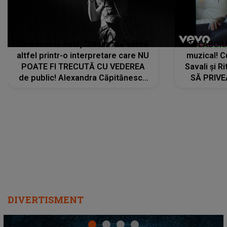
De această dată, "Dilaila" se simte
COLABORAR
altfel printr-o interpretare care NU
muzical! C
POATE FI TRECUTĂ CU VEDEREA
Savali și Ri
de public! Alexandra Căpitănescu
SĂ PRIV
a lansat VERSIUNEA LIVE a piesei
DIVERTISMENT