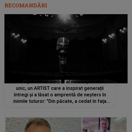
RECOMANDĂRI
Lumea pierde un simbol al muzicii, un talent
unic, un ARTIST care a inspirat generații
întregi și a lăsat o amprentă de neșters în
inimile tuturor: "Din păcate, a cedat în faţa
unor...". Mulți NU POT SĂ CREADĂ că idolul lor
nu mai este printre noi