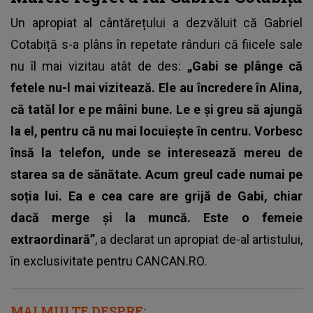
Un apropiat al cântărețului a dezvăluit că Gabriel
Cotabiță s-a plâns în repetate rânduri că fiicele sale
nu îl mai vizitau atât de des:
„Gabi se plânge că
fetele nu-l mai vizitează. Ele au încredere în Alina,
că tatăl lor e pe mâini bune. Le e și greu să ajungă
la el, pentru că nu mai locuiește în centru. Vorbesc
însă la telefon, unde se interesează mereu de
starea sa de sănătate. Acum greul cade numai pe
soția lui. Ea e cea care are grijă de Gabi, chiar
dacă merge și la muncă. Este o femeie
extraordinară”
, a declarat un apropiat de-al artistului,
în exclusivitate pentru CANCAN.RO.
MAI MULTE DESPRE: